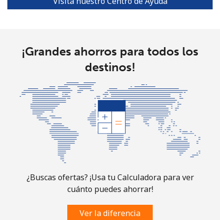
Visita nuestro Centro de Ayuda
Turks And Caicos Islands
Línea fija
⁦31.9¢⁩
31 min por ⁦$10⁩
-
¡Grandes ahorros para todos los
destinos!
Celular
⁦33.9¢⁩
29 min por ⁦$10⁩
-
Tuvalu
All
⁦214.9¢⁩
4 min por ⁦$10⁩
-
country
¿Buscas ofertas? ¡Usa tu Calculadora para ver
cuánto puedes ahorrar!
Ver la diferencia