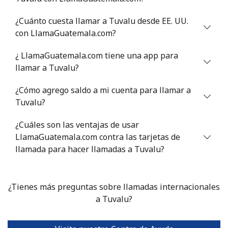
Tunisia
¿Cuánto cuesta llamar a Tuvalu desde EE. UU.
con LlamaGuatemala.com?
Línea fija
⁦104.5¢⁩
9 min por ⁦$10⁩
-
¿ LlamaGuatemala.com tiene una app para
Celular
⁦103.9¢⁩
9 min por ⁦$10⁩
-
llamar a Tuvalu?
¿Cómo agrego saldo a mi cuenta para llamar a
Turkey
Tuvalu?
Línea fija
⁦4.9¢⁩
204 min por ⁦$10⁩
-
¿Cuáles son las ventajas de usar
LlamaGuatemala.com contra las tarjetas de
Celular
⁦29.9¢⁩
33 min por ⁦$10⁩
⁦5¢⁩
llamada para hacer llamadas a Tuvalu?
Turkmenistan
¿Tienes más preguntas sobre llamadas internacionales
Línea fija
⁦29.5¢⁩
a Tuvalu?
33 min por ⁦$10⁩
-
Celular
⁦34.5¢⁩
28 min por ⁦$10⁩
⁦17¢⁩