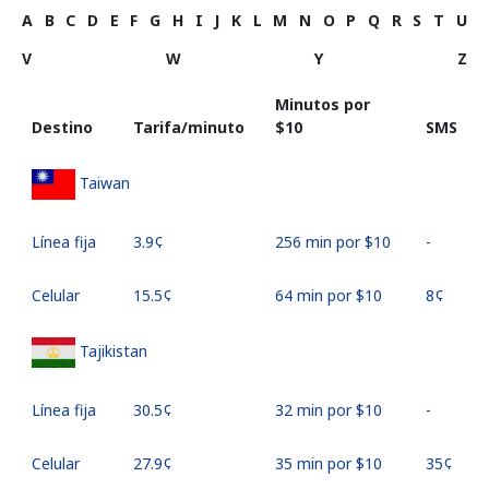
A
B
C
D
E
F
G
H
I
J
K
L
M
N
O
P
Q
R
S
T
U
V
W
Y
Z
Minutos por
Destino
Tarifa/minuto
⁦$10⁩
SMS
Taiwan
Línea fija
⁦3.9¢⁩
256 min por ⁦$10⁩
-
Celular
⁦15.5¢⁩
64 min por ⁦$10⁩
⁦8¢⁩
Tajikistan
Línea fija
⁦30.5¢⁩
32 min por ⁦$10⁩
-
Celular
⁦27.9¢⁩
35 min por ⁦$10⁩
⁦35¢⁩