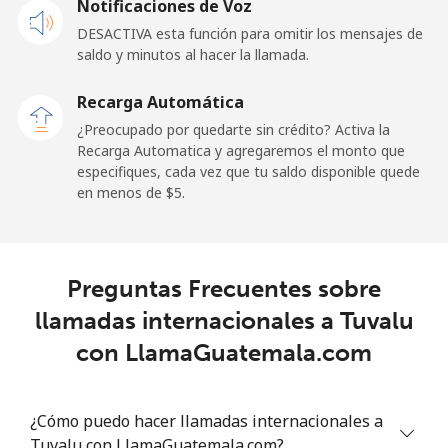
Notificaciones de Voz
DESACTIVA esta función para omitir los mensajes de
Tokelau
saldo y minutos al hacer la llamada.
All
⁦217.5¢⁩
4 min por ⁦$10⁩
-
Recarga Automática
country
¿Preocupado por quedarte sin crédito? Activa la
Recarga Automatica y agregaremos el monto que
Tonga
especifiques, cada vez que tu saldo disponible quede
en menos de ⁦$5⁩.
Línea fija
⁦128.5¢⁩
7 min por ⁦$10⁩
-
Celular
⁦129.9¢⁩
7 min por ⁦$10⁩
⁦5¢⁩
Preguntas Frecuentes sobre
llamadas internacionales a Tuvalu
Trinidad And Tobago
con LlamaGuatemala.com
Línea fija
⁦7.9¢⁩
126 min por ⁦$10⁩
-
¿Cómo puedo hacer llamadas internacionales a
Celular
⁦22.5¢⁩
44 min por ⁦$10⁩
-
Tuvalu con LlamaGuatemala.com?