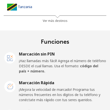
Tanzania
Línea fija
⁦36.5¢⁩
27 min por ⁦$10⁩
-
Ver más destinos
Celular
⁦28.9¢⁩
34 min por ⁦$10⁩
-
Funciones
Thailand
Marcación sin PIN
Línea fija
⁦3.9¢⁩
256 min por ⁦$10⁩
-
¡Haz llamadas más fácil! Agrega el número de teléfono
DESDE el cual llamas. Usa el formato:
código del
Celular
⁦3.9¢⁩
256 min por ⁦$10⁩
⁦5¢⁩
país + número.
Togo
Marcación Rápida
¡Mejora la velocidad de marcado! Programa tus
números frecuentes en los dígitos de tu teléfono y
Línea fija
⁦42.5¢⁩
23 min por ⁦$10⁩
-
conéctate más rápido con tus seres queridos.
Celular
⁦36.5¢⁩
27 min por ⁦$10⁩
⁦5¢⁩