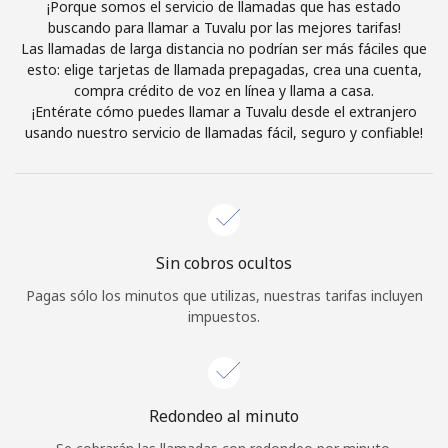
¡Porque somos el servicio de llamadas que has estado
Al abrir una cuenta en este sitio web, estoy de acuerdo con
buscando para llamar a Tuvalu por las mejores tarifas!
estos
Términos y condiciones.
Las llamadas de larga distancia no podrían ser más fáciles que
esto: elige tarjetas de llamada prepagadas, crea una cuenta,
compra crédito de voz en línea y llama a casa.
Únete
¡Entérate cómo puedes llamar a Tuvalu desde el extranjero
usando nuestro servicio de llamadas fácil, seguro y confiable!
¡Hola!
Sin cobros ocultos
Inicia sesión o
REGÍSTRATE →
Pagas sólo los minutos que utilizas, nuestras tarifas incluyen
impuestos.
Redondeo al minuto
¿Olvidaste tu contraseña? →