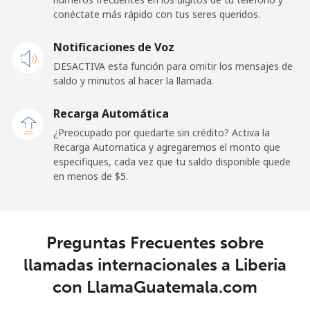
conéctate más rápido con tus seres queridos.
Celular
⁦48.5¢⁩
20 min por ⁦$10⁩
-
Notificaciones de Voz
Libya
DESACTIVA esta función para omitir los mensajes de
saldo y minutos al hacer la llamada.
Línea fija
⁦37.9¢⁩
26 min por ⁦$10⁩
-
Recarga Automática
Celular
⁦39.9¢⁩
25 min por ⁦$10⁩
-
¿Preocupado por quedarte sin crédito? Activa la
Recarga Automatica y agregaremos el monto que
especifiques, cada vez que tu saldo disponible quede
Liechtenstein
en menos de ⁦$5⁩.
Línea fija
⁦14.5¢⁩
68 min por ⁦$10⁩
-
Celular
⁦13.9¢⁩
71 min por ⁦$10⁩
-
Preguntas Frecuentes sobre
llamadas internacionales a Liberia
Lithuania
con LlamaGuatemala.com
Línea fija
⁦4.9¢⁩
204 min por ⁦$10⁩
-