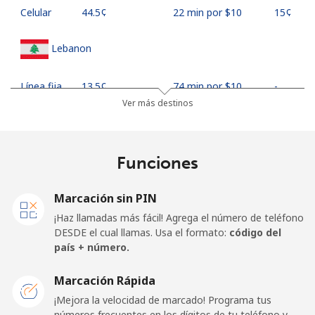
Celular
⁦44.5¢⁩
22 min por ⁦$10⁩
⁦15¢⁩
Lebanon
Línea fija
⁦13.5¢⁩
74 min por ⁦$10⁩
-
Ver más destinos
Celular
⁦23.9¢⁩
41 min por ⁦$10⁩
-
Lesotho
Funciones
Línea fija
⁦62.5¢⁩
16 min por ⁦$10⁩
-
Marcación sin PIN
¡Haz llamadas más fácil! Agrega el número de teléfono
Celular
⁦61.9¢⁩
16 min por ⁦$10⁩
⁦7¢⁩
DESDE el cual llamas. Usa el formato:
código del
país + número.
Liberia
Marcación Rápida
¡Mejora la velocidad de marcado! Programa tus
Línea fija
⁦69.9¢⁩
14 min por ⁦$10⁩
-
números frecuentes en los dígitos de tu teléfono y