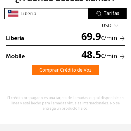
Tarifas
USD
69.9
¢
/min
Liberia
No se ha creado una contraseña
48.5
¢
/min
Mobile
Mínimo 8 caracteres
Una letra mayúscula y una minúscula
Un número
Comprar Crédito de Voz
Un caracter especial
El crédito prepagado es una tarjeta de llamadas digital disponible en
línea y está hecho para llamadas virtuales internacionales. No se
entrega un producto físico.
Mantente en contacto para recibir nuestras mejores
ofertas.