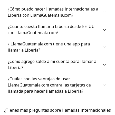
¿Cómo puedo hacer llamadas internacionales a
Celular
⁦5.9¢⁩
169 min por ⁦$10⁩
⁦6¢⁩
Liberia con LlamaGuatemala.com?
Luxembourg
¿Cuánto cuesta llamar a Liberia desde EE. UU.
con LlamaGuatemala.com?
Línea fija
⁦29.5¢⁩
33 min por ⁦$10⁩
-
¿ LlamaGuatemala.com tiene una app para
llamar a Liberia?
Celular
⁦26.5¢⁩
37 min por ⁦$10⁩
⁦13¢⁩
¿Cómo agrego saldo a mi cuenta para llamar a
Liberia?
¿Cuáles son las ventajas de usar
LlamaGuatemala.com contra las tarjetas de
llamada para hacer llamadas a Liberia?
¿Tienes más preguntas sobre llamadas internacionales