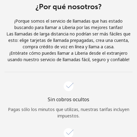
Al abrir una cuenta en este sitio web, estoy de acuerdo con
¿Por qué nosotros?
estos
Términos y condiciones.
¡Porque somos el servicio de llamadas que has estado
buscando para llamar a Liberia por las mejores tarifas!
Únete
Las llamadas de larga distancia no podrían ser más fáciles que
esto: elige tarjetas de llamada prepagadas, crea una cuenta,
compra crédito de voz en línea y llama a casa.
¡Entérate cómo puedes llamar a Liberia desde el extranjero
usando nuestro servicio de llamadas fácil, seguro y confiable!
¡Hola!
Inicia sesión o
REGÍSTRATE →
Sin cobros ocultos
Pagas sólo los minutos que utilizas, nuestras tarifas incluyen
impuestos.
¿Olvidaste tu contraseña? →