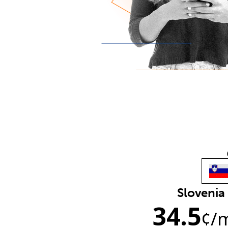
Slovenia
34.5
¢
/