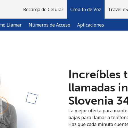
Recarga de Celular
Crédito de Voz
Travel e
mo Llamar
Números de Acceso
Aplicaciones
¡Bienvenido!
Increíbles 
¿Ya tienes una cuenta?
Inicia sesión →
llamadas i
Regístrate con
Slovenia ⁦3
La mejor oferta para manten
bajas para llamar a teléfono
Haz que cada minuto cuente