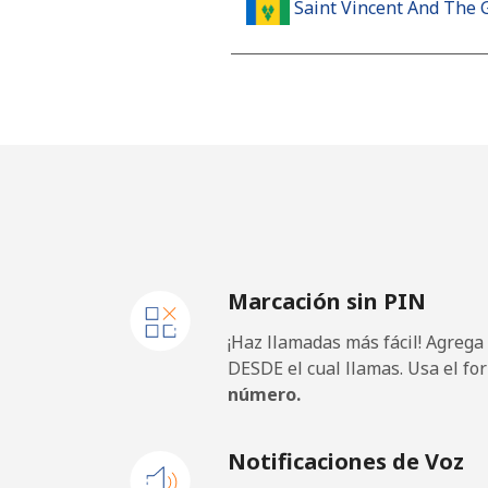
Saint Vincent And The 
Línea fija
⁦
Celular
⁦
Samoa
Línea fija
⁦
Marcación sin PIN
Celular
⁦
¡Haz llamadas más fácil! Agrega
San Marino
DESDE el cual llamas. Usa el fo
número.
Línea fija
⁦
Notificaciones de Voz
Celular
⁦