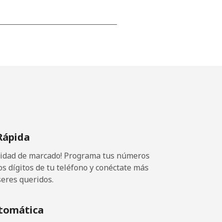
-
-
-
Rápida
⁦25¢⁩
ocidad de marcado! Programa tus números
os dígitos de tu teléfono y conéctate más
seres queridos.
-
tomática
-