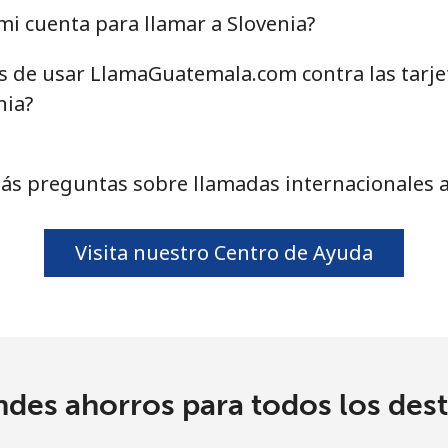
i cuenta para llamar a Slovenia?
as de usar LlamaGuatemala.com contra las tarj
24.5¢⁩
40 min por ⁦$10⁩
nia?
55.5¢⁩
18 min por ⁦$10⁩
ás preguntas sobre llamadas internacionales a
89.5¢⁩
11 min por ⁦$10⁩
Visita nuestro Centro de Ayuda
87.5¢⁩
11 min por ⁦$10⁩
61.9¢⁩
16 min por ⁦$10⁩
ndes ahorros para todos los dest