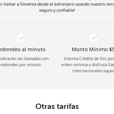
 llamar a Slovenia desde el extranjero usando nuestro servi
seguro y confiable!
¡Hola!
Inicia sesión o
REGÍSTRATE →
edondeo al minuto
Monto Mínimo ⁦$5
cobrarán las llamadas con
Intenta Crédito de Voz po
redondeo por minuto.
orden mínima y disfruta ll
internacionales bajas
¿Olvidaste tu contraseña? →
Iniciar Sesión
Otras tarifas