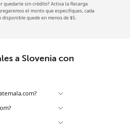
 quedarte sin crédito? Activa la Recarga
gregaremos el monto que especifiques, cada
o disponible quede en menos de ⁦$5⁩.
-
les a Slovenia con
-
-
uatemala.com?
-
com?
⁦27¢⁩