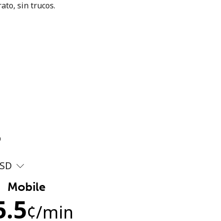
ato, sin trucos.
?
SD
Mobile
5.5
¢
/min