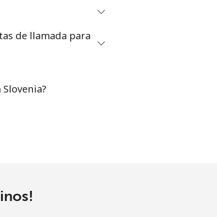
etas de llamada para
-
-
 Slovenia?
-
-
-
inos!