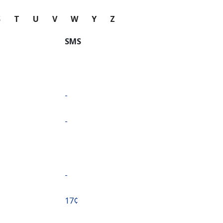
S
T
U
V
W
Y
Z
SMS
-
-
-
⁦17¢⁩