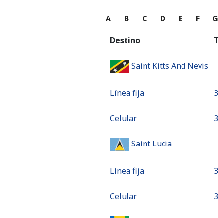
A
B
C
D
E
F
Destino
T
Saint Kitts And Nevis
Línea fija
⁦
Celular
⁦
Saint Lucia
Línea fija
⁦
Celular
⁦