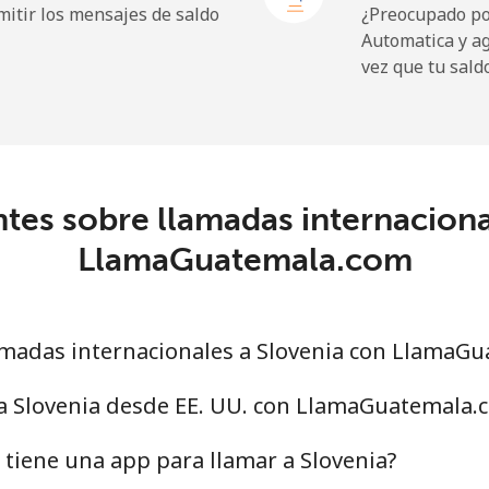
itir los mensajes de saldo
¿Preocupado por
Automatica y a
vez que tu sald
214.9¢⁩
4 min por ⁦$10⁩
tes sobre llamadas internaciona
14.9¢⁩
67 min por ⁦$10⁩
LlamaGuatemala.com
22.9¢⁩
43 min por ⁦$10⁩
madas internacionales a Slovenia con LlamaG
46.9¢⁩
21 min por ⁦$10⁩
 a Slovenia desde EE. UU. con LlamaGuatemala.
40.9¢⁩
24 min por ⁦$10⁩
tiene una app para llamar a Slovenia?