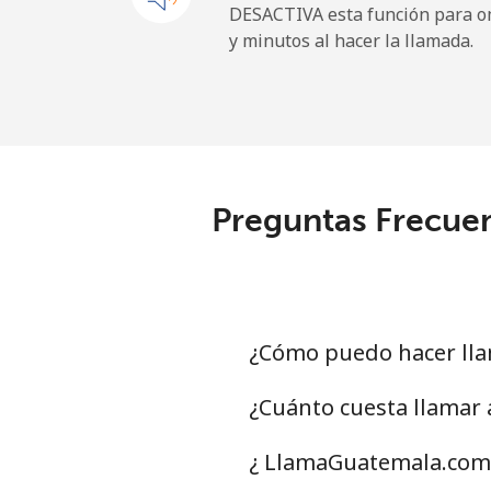
DESACTIVA esta función para om
y minutos al hacer la llamada.
Sao Tome And Principe
All country
⁦
Saudi Arabia
Preguntas Frecuen
Línea fija
⁦
Celular
⁦
Senegal
¿Cómo puedo hacer lla
Línea fija
⁦
¿Cuánto cuesta llamar
Celular
⁦
¿ LlamaGuatemala.com 