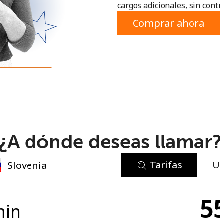
cargos adicionales, sin contr
o
Comprar ahora
¿A dónde deseas llamar
Tarifas
U
No se ha creado una contraseña
5
Mínimo 8 caracteres
min
Una letra mayúscula y una minúscula