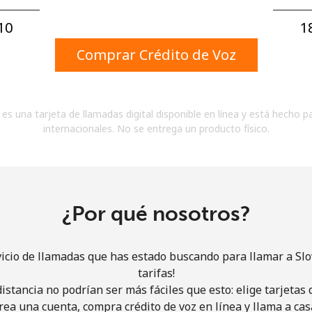
Un número
Un caracter especial
0⁩
1
Comprar Crédito de Voz
es una tarjeta de llamadas digital disponible en línea y está hecho p
internacionales. No se entrega un producto físico.
Mantente en contacto para recibir nuestras mejores
ofertas.
Al abrir una cuenta en este sitio web, estoy de
acuerdo con estos
Términos y condiciones.
¿Por qué nosotros?
Únete
vicio de llamadas que has estado buscando para llamar a Slo
tarifas!
istancia no podrían ser más fáciles que esto: elige tarjeta
rea una cuenta, compra crédito de voz en línea y llama a cas