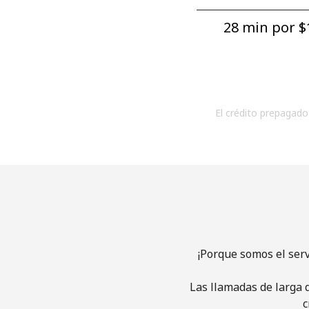
28 min por ⁦$1
El crédito prepagado 
¡Porque somos el ser
Las llamadas de larga d
c