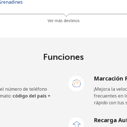
Grenadines
30.5¢⁩
32 min por ⁦$10⁩
Ver más destinos
33.9¢⁩
29 min por ⁦$10⁩
Funciones
127.5¢⁩
7 min por ⁦$10⁩
Marcación 
133.9¢⁩
7 min por ⁦$10⁩
 el número de teléfono
¡Mejora la vel
rmato:
código del país +
frecuentes en l
rápido con tus 
24.5¢⁩
40 min por ⁦$10⁩
Recarga Au
23.5¢⁩
42 min por ⁦$10⁩