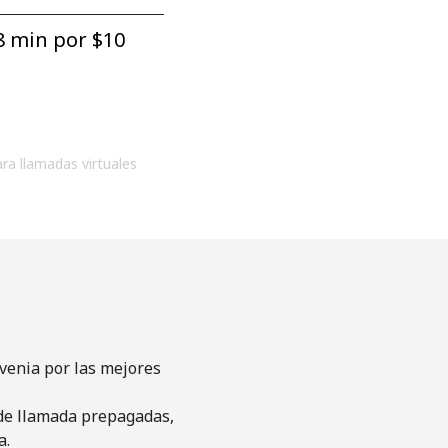
8 min por ⁦$10⁩
ara llamadas virtuales
venia por las mejores
s de llamada prepagadas,
a.