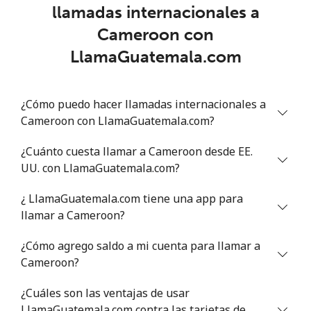
llamadas internacionales a
Chad
Cameroon con
Línea fija
⁦78.9¢⁩
12 min por ⁦$10⁩
-
LlamaGuatemala.com
Celular
⁦71.5¢⁩
13 min por ⁦$10⁩
⁦16¢⁩
¿Cómo puedo hacer llamadas internacionales a
Chile
Cameroon con LlamaGuatemala.com?
¿Cuánto cuesta llamar a Cameroon desde EE.
Línea fija
⁦4.5¢⁩
222 min por ⁦$10⁩
-
UU. con LlamaGuatemala.com?
Celular
⁦1.6¢⁩
625 min por ⁦$10⁩
⁦8¢⁩
¿ LlamaGuatemala.com tiene una app para
llamar a Cameroon?
Santiago
⁦1.7¢⁩
588 min por ⁦$10⁩
-
¿Cómo agrego saldo a mi cuenta para llamar a
China
Cameroon?
¿Cuáles son las ventajas de usar
Línea fija
⁦4.9¢⁩
204 min por ⁦$10⁩
-
LlamaGuatemala.com contra las tarjetas de