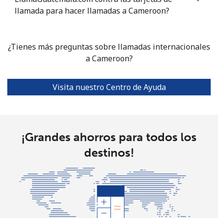
llamada para hacer llamadas a Cameroon?
Celular
⁦4.9¢⁩
204 min por ⁦$10⁩
-
Christmas Island
¿Tienes más preguntas sobre llamadas internacionales
a Cameroon?
All
⁦3¢⁩
333 min por ⁦$10⁩
-
country
Visita nuestro Centro de Ayuda
Cocos Islands
All
⁦3¢⁩
333 min por ⁦$10⁩
-
¡Grandes ahorros para todos los
country
destinos!
Colombia
Línea fija
⁦1.6¢⁩
625 min por ⁦$10⁩
-
Celular
⁦1.5¢⁩
665 min por ⁦$10⁩
⁦7¢⁩