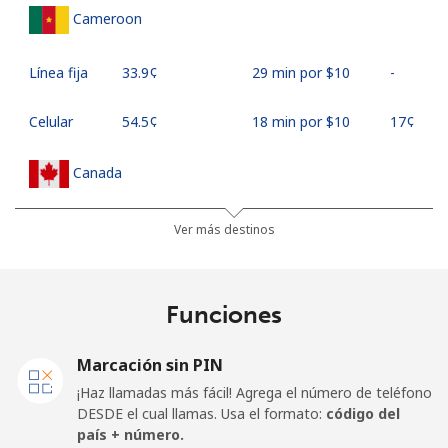
Cameroon
Línea fija
⁦33.9¢⁩
29 min por ⁦$10⁩
-
Celular
⁦54.5¢⁩
18 min por ⁦$10⁩
⁦17¢⁩
Canada
All
⁦1.5¢⁩
665 min por ⁦$10⁩
⁦15¢⁩
Ver más destinos
country
Cape Verde
Funciones
Línea fija
⁦33.9¢⁩
29 min por ⁦$10⁩
-
Marcación sin PIN
¡Haz llamadas más fácil! Agrega el número de teléfono
Celular
⁦39.5¢⁩
25 min por ⁦$10⁩
⁦16¢⁩
DESDE el cual llamas. Usa el formato:
código del
país + número.