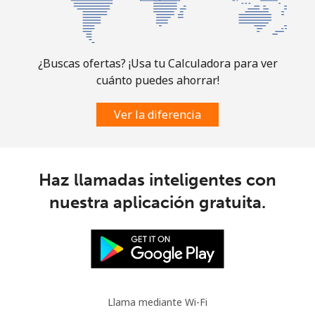
Comoros
¿Buscas ofertas? ¡Usa tu Calculadora para ver
Línea fija
⁦76.9¢⁩
13 min por ⁦$10⁩
-
cuánto puedes ahorrar!
Celular
⁦78.5¢⁩
12 min por ⁦$10⁩
⁦5¢⁩
Ver la diferencia
Congo
Línea fija
⁦80.9¢⁩
12 min por ⁦$10⁩
-
Haz llamadas inteligentes con
nuestra aplicación gratuita.
Celular
⁦74.9¢⁩
13 min por ⁦$10⁩
⁦13¢⁩
Cook Islands
Línea fija
⁦137.9¢⁩
7 min por ⁦$10⁩
-
Llama mediante Wi-Fi