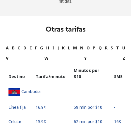
nítidas.
Otras tarifas
A
B
C
D
E
F
G
H
I
J
K
L
M
N
O
P
Q
R
S
T
U
V
W
Y
Z
Minutos por
Destino
Tarifa/minuto
⁦$10⁩
SMS
Cambodia
Línea fija
⁦16.9¢⁩
59 min por ⁦$10⁩
-
Celular
⁦15.9¢⁩
62 min por ⁦$10⁩
⁦16¢⁩