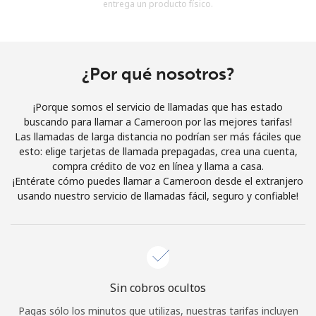
entrega un producto físico.
Al abrir una cuenta en este sitio web, estoy de acuerdo con
estos
Términos y condiciones.
Únete
¿Por qué nosotros?
¡Porque somos el servicio de llamadas que has estado
buscando para llamar a Cameroon por las mejores tarifas!
Las llamadas de larga distancia no podrían ser más fáciles que
¡Hola!
esto: elige tarjetas de llamada prepagadas, crea una cuenta,
compra crédito de voz en línea y llama a casa.
¡Entérate cómo puedes llamar a Cameroon desde el extranjero
Inicia sesión o
REGÍSTRATE →
usando nuestro servicio de llamadas fácil, seguro y confiable!
Sin cobros ocultos
¿Olvidaste tu contraseña? →
Pagas sólo los minutos que utilizas, nuestras tarifas incluyen