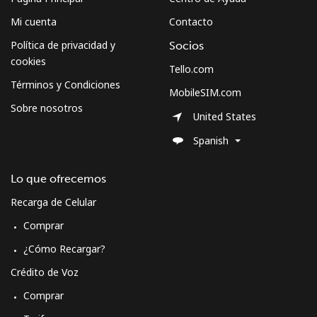
Celular
⁦79.9¢⁩
12 min por ⁦$10⁩
⁦8¢⁩
Mi cuenta
Contacto
Política de privacidad y
Socios
Curacao
cookies
Tello.com
Términos y Condiciones
Línea fija
⁦21.5¢⁩
46 min por ⁦$10⁩
-
MobileSIM.com
Sobre nosotros
United States
Celular
⁦23.5¢⁩
42 min por ⁦$10⁩
-
Spanish
Cyprus
Lo que ofrecemos
Línea fija
⁦14.5¢⁩
68 min por ⁦$10⁩
-
Recarga de Celular
Comprar
Celular
⁦10.5¢⁩
95 min por ⁦$10⁩
⁦5¢⁩
¿Cómo Recargar?
Czechia
Crédito de Voz
Comprar
Línea fija
⁦2¢⁩
500 min por ⁦$10⁩
-