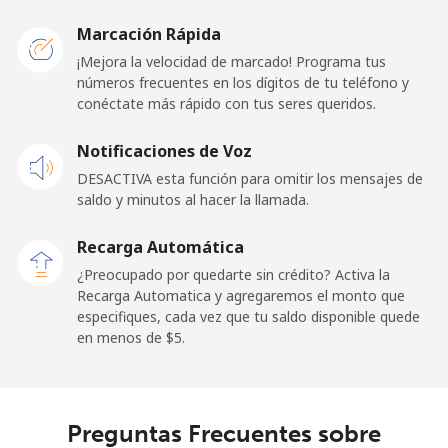
Caribbean Netherlands
Marcación Rápida
Línea fija
⁦23.5¢⁩
42 min por ⁦$10⁩
-
¡Mejora la velocidad de marcado! Programa tus
números frecuentes en los dígitos de tu teléfono y
conéctate más rápido con tus seres queridos.
Celular
⁦25.5¢⁩
39 min por ⁦$10⁩
⁦15¢⁩
Notificaciones de Voz
Cayman Islands
DESACTIVA esta función para omitir los mensajes de
saldo y minutos al hacer la llamada.
Línea fija
⁦19.9¢⁩
50 min por ⁦$10⁩
-
Recarga Automática
Celular
⁦27.5¢⁩
36 min por ⁦$10⁩
-
¿Preocupado por quedarte sin crédito? Activa la
Recarga Automatica y agregaremos el monto que
Central African Republic
especifiques, cada vez que tu saldo disponible quede
en menos de ⁦$5⁩.
Línea fija
⁦88.5¢⁩
11 min por ⁦$10⁩
-
Celular
⁦73.9¢⁩
13 min por ⁦$10⁩
-
Preguntas Frecuentes sobre