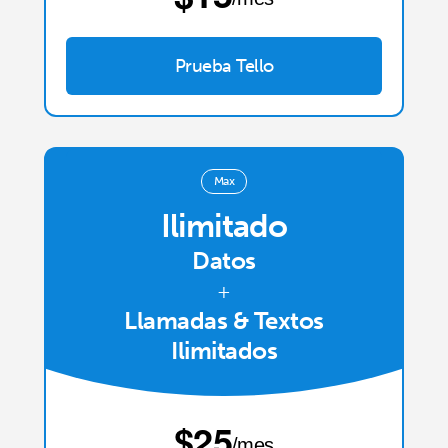
Prueba Tello
Max
Ilimitado
Datos
+
Llamadas & Textos
Ilimitados
⁦$25⁩
/mes