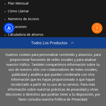
Plan Mensual
Cómo Llamar
Números de Acceso
Aplicaciones
Calculadora de ahorros
Travel eSIM
Todos Los Productos
Comprar
Usamos cookies para personalizar contenido y anuncios, para
Cómo funciona
proporcionar funciones de redes sociales y para analizar
nuestro tráfico. También compartimos información sobre tu
uso de nuestro sitio con colaboradores de redes sociales,
publicidad y analítica que pueden combinarla con otra
Paga con
información que les hayas proporcionado o que hayan
recolectado a partir de tu uso de su servicio. Para más
información sobre nuestras prácticas de privacidad y otras
elecciones o derechos que podrías tener a tu disposición, por
favor consulta nuestra Política de Privacidad.