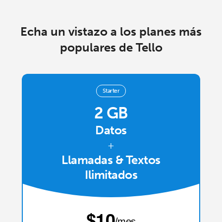
Iniciar Sesión
Echa un vistazo a los planes más
o
populares de Tello
Continuar con
Starter
2 GB
Datos
+
Llamadas & Textos
Ilimitados
⁦$10⁩
/mes