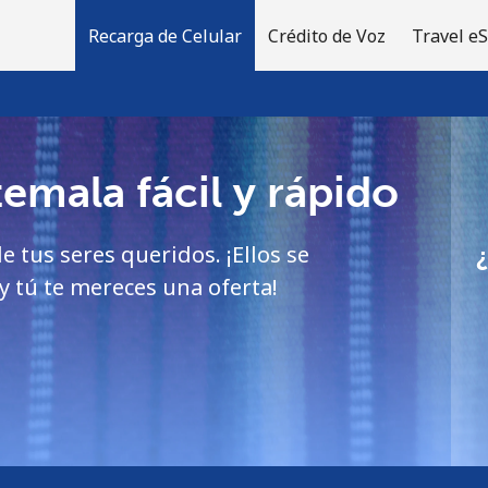
Recarga de Celular
Crédito de Voz
Travel e
emala fácil y rápido
¡Bienvenido!
e tus seres queridos. ¡Ellos se
¿Ya tienes una cuenta?
Inicia sesión →
 tú te mereces una oferta!
Regístrate con