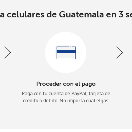
Un número
Un caracter especial
 a celulares de Guatemala en 3 s
Mantente en contacto para recibir nuestras mejores
ofertas.
Al abrir una cuenta en este sitio web, estoy de
Proceder con el pago
acuerdo con estos
Términos y condiciones.
Paga con tu cuenta de PayPal, tarjeta de
crédito o débito. No importa cuál elijas.
Únete