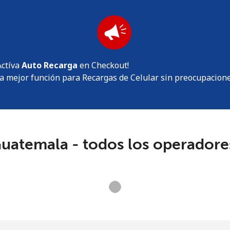
o
Actíva
Auto Recarga
en Checkout!
a mejor función para Recargas de Celular sin preocupacion
uatemala - todos los operadore
Loading operators. Please wait.
No se ha creado una contraseña
Mínimo 8 caracteres
Una letra mayúscula y una minúscula