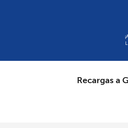
¡
L
Recargas a G