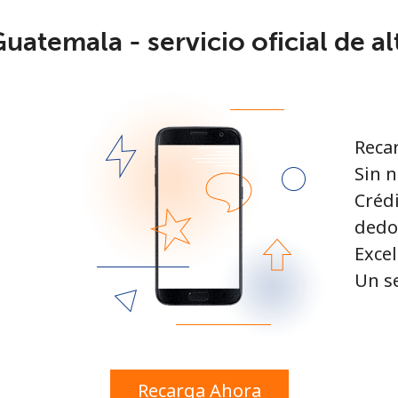
atemala - servicio oficial de al
¡Hola!
Inicia sesión o
REGÍSTRATE →
Recar
Sin n
Crédi
dedo
Excel
Un s
¿Olvidaste tu contraseña? →
Iniciar Sesión
Recarga Ahora