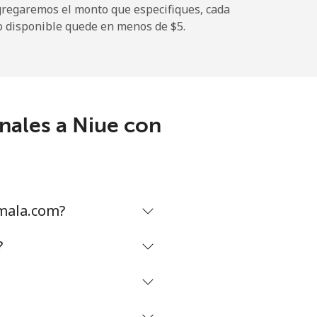
gregaremos el monto que especifiques, cada
-
o disponible quede en menos de ⁦$5⁩.
⁦12¢⁩
nales a Niue con
-
⁦27¢⁩
mala.com?
-
?
⁦32¢⁩