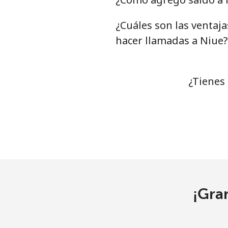
¿Cuáles son las ventaj
Línea fija
⁦
hacer llamadas a Niue?
Celular
⁦
Niue
¿Tienes
All country
⁦
Norfolk Island
All country
⁦
North Korea
¡Gra
All country
⁦