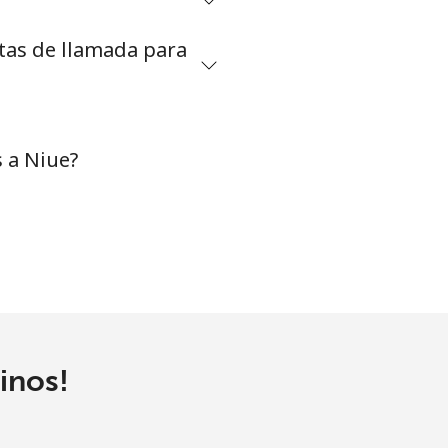
etas de llamada para
-
⁦35¢⁩
 a Niue?
-
-
inos!
-