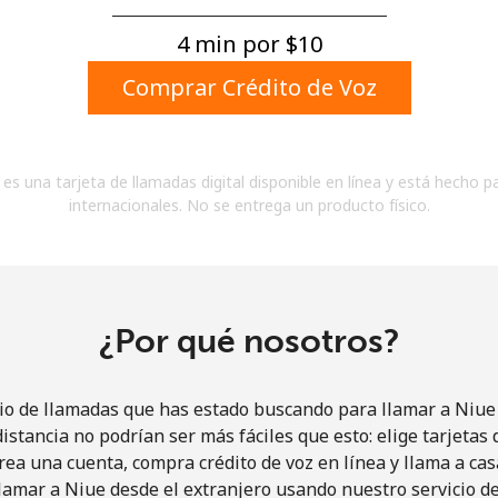
Un número
Un caracter especial
4 min por ⁦$10⁩
Comprar Crédito de Voz
es una tarjeta de llamadas digital disponible en línea y está hecho p
internacionales. No se entrega un producto físico.
Mantente en contacto para recibir nuestras mejores
ofertas.
Al abrir una cuenta en este sitio web, estoy de
acuerdo con estos
Términos y condiciones.
¿Por qué nosotros?
Únete
io de llamadas que has estado buscando para llamar a Niue 
istancia no podrían ser más fáciles que esto: elige tarjeta
rea una cuenta, compra crédito de voz en línea y llama a cas
lamar a Niue desde el extranjero usando nuestro servicio de 