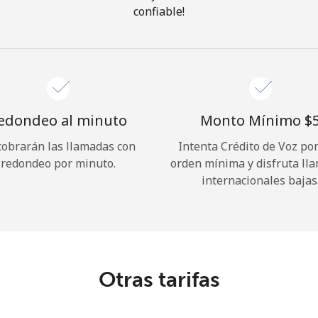
confiable!
¡Hola!
Inicia sesión o
REGÍSTRATE →
edondeo al minuto
Monto Mínimo ⁦$5
cobrarán las llamadas con
Intenta Crédito de Voz po
redondeo por minuto.
orden mínima y disfruta ll
internacionales bajas
¿Olvidaste tu contraseña? →
Iniciar Sesión
Otras tarifas