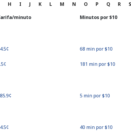
o
G
H
I
J
K
L
M
N
O
P
Q
R
Continuar con
arifa/minuto
Minutos por ⁦$10⁩
14.5¢⁩
68 min por ⁦$10⁩
5.5¢⁩
181 min por ⁦$10⁩
185.9¢⁩
5 min por ⁦$10⁩
24.5¢⁩
40 min por ⁦$10⁩