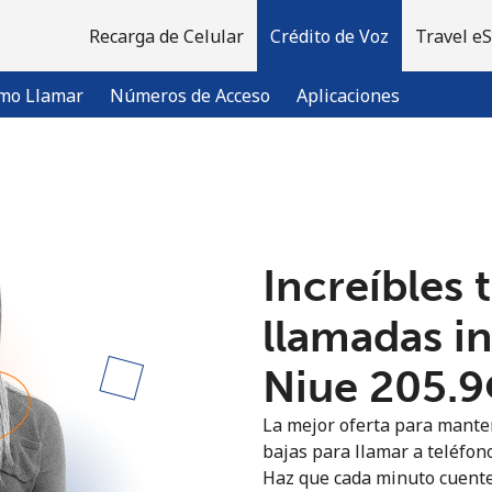
Recarga de Celular
Crédito de Voz
Travel e
mo Llamar
Números de Acceso
Aplicaciones
¡Bienvenido!
Increíbles 
¿Ya tienes una cuenta?
Inicia sesión →
llamadas i
Regístrate con
Niue ⁦205.9
La mejor oferta para manten
bajas para llamar a teléfono
Haz que cada minuto cuente