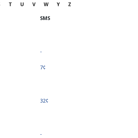
S
T
U
V
W
Y
Z
SMS
-
⁦7¢⁩
⁦32¢⁩
-