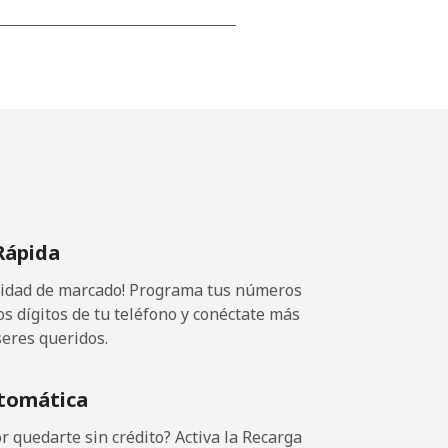
-
-
⁦13¢⁩
Rápida
ocidad de marcado! Programa tus números
-
os dígitos de tu teléfono y conéctate más
seres queridos.
⁦11¢⁩
tomática
 quedarte sin crédito? Activa la Recarga