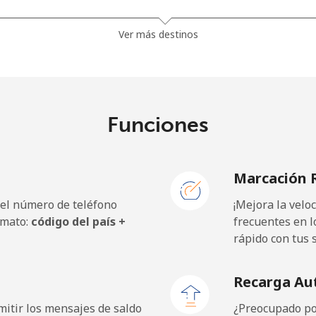
26.9¢⁩
37 min por ⁦$10⁩
Ver más destinos
1.5¢⁩
665 min por ⁦$10⁩
Funciones
22.5¢⁩
44 min por ⁦$10⁩
Marcación 
 el número de teléfono
¡Mejora la vel
45.5¢⁩
21 min por ⁦$10⁩
rmato:
código del país +
frecuentes en l
rápido con tus 
48.9¢⁩
20 min por ⁦$10⁩
Recarga Au
itir los mensajes de saldo
¿Preocupado por