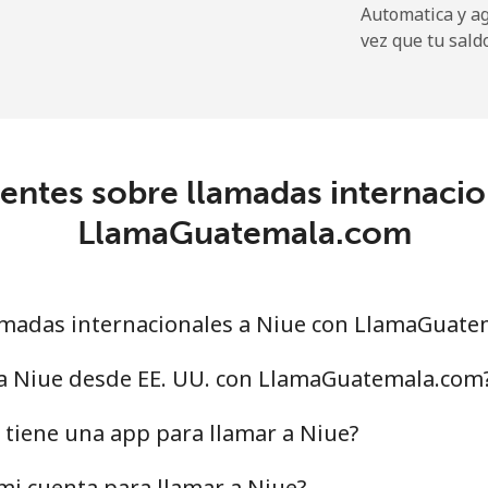
Automatica y a
2.6¢⁩
384 min por ⁦$10⁩
vez que tu sald
6.9¢⁩
144 min por ⁦$10⁩
entes sobre llamadas internacio
19.5¢⁩
51 min por ⁦$10⁩
LlamaGuatemala.com
33.9¢⁩
29 min por ⁦$10⁩
madas internacionales a Niue con LlamaGuate
53.9¢⁩
18 min por ⁦$10⁩
 a Niue desde EE. UU. con LlamaGuatemala.com
47.9¢⁩
20 min por ⁦$10⁩
tiene una app para llamar a Niue?
i cuenta para llamar a Niue?