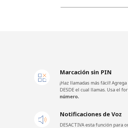
Celular
⁦
Netherlands
Línea fija
⁦
Celular
⁦
Marcación sin PIN
New Caledonia
¡Haz llamadas más fácil! Agrega
Línea fija
⁦
DESDE el cual llamas. Usa el fo
número.
Celular
⁦
Notificaciones de Voz
New Zealand
DESACTIVA esta función para om