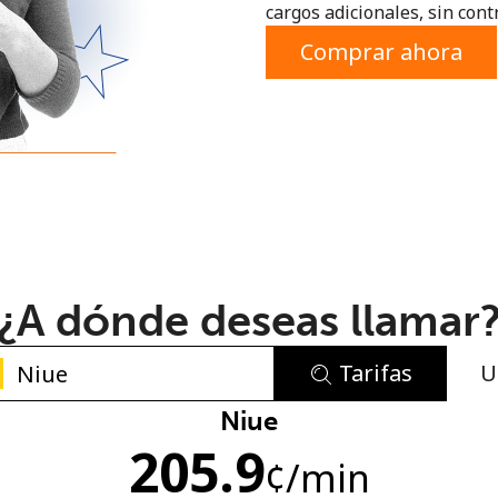
cargos adicionales, sin contr
o
Comprar ahora
¿A dónde deseas llamar
Tarifas
U
No se ha creado una contraseña
Niue
205.9
Mínimo 8 caracteres
¢
/min
Una letra mayúscula y una minúscula