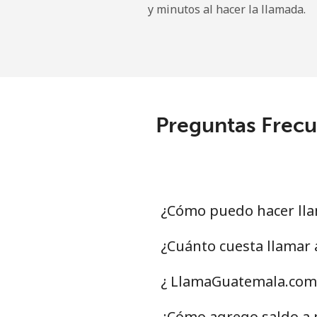
y minutos al hacer la llamada.
Línea fija
⁦
Celular
⁦
Nicaragua
Preguntas Frecu
Línea fija
⁦
Celular
⁦
Niger
¿Cómo puedo hacer lla
Línea fija
⁦
¿Cuánto cuesta llamar
Celular
⁦
¿ LlamaGuatemala.com 
Nigeria
¿Cómo agrego saldo a m