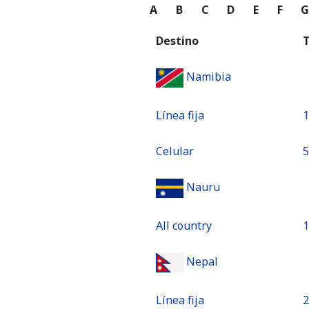
A
B
C
D
E
F
Destino
T
Namibia
Línea fija
⁦
Celular
⁦
Nauru
All country
⁦
Nepal
Línea fija
⁦