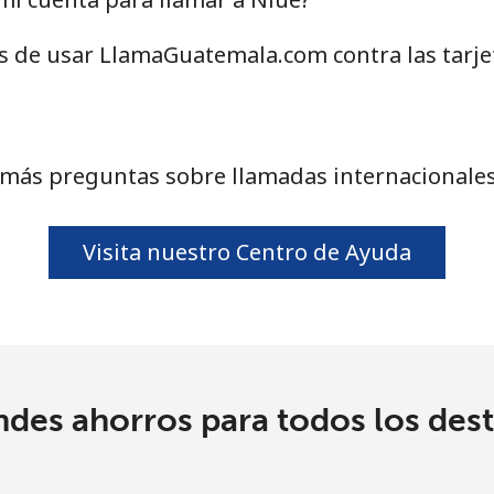
as de usar LlamaGuatemala.com contra las tarj
21.5¢⁩
46 min por ⁦$10⁩
16.5¢⁩
60 min por ⁦$10⁩
 más preguntas sobre llamadas internacionales
205.9¢⁩
4 min por ⁦$10⁩
Visita nuestro Centro de Ayuda
200.9¢⁩
4 min por ⁦$10⁩
ndes ahorros para todos los dest
73.9¢⁩
13 min por ⁦$10⁩