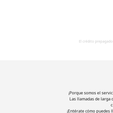
El crédito prepagado 
¡Porque somos el servic
Las llamadas de larga d
c
¡Entérate cómo puedes l