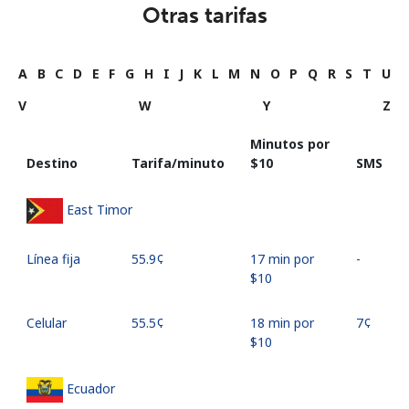
Otras tarifas
A
B
C
D
E
F
G
H
I
J
K
L
M
N
O
P
Q
R
S
T
U
V
W
Y
Z
Minutos por
Destino
Tarifa/minuto
⁦$10⁩
SMS
East Timor
Línea fija
⁦55.9¢⁩
17 min por
-
⁦$10⁩
Celular
⁦55.5¢⁩
18 min por
⁦7¢⁩
⁦$10⁩
Ecuador