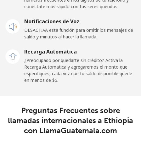
conéctate más rápido con tus seres queridos.
Línea fija
⁦22.9¢⁩
43 min por
-
Notificaciones de Voz
⁦$10⁩
DESACTIVA esta función para omitir los mensajes de
Claro
⁦11.9¢⁩
84 min por
-
saldo y minutos al hacer la llamada.
Landlines
⁦$10⁩
Recarga Automática
Celular
⁦17.9¢⁩
55 min por
⁦11¢⁩
¿Preocupado por quedarte sin crédito? Activa la
⁦$10⁩
Recarga Automatica y agregaremos el monto que
especifiques, cada vez que tu saldo disponible quede
en menos de ⁦$5⁩.
Equatorial Guinea
All country
⁦72.9¢⁩
13 min por
-
⁦$10⁩
Preguntas Frecuentes sobre
llamadas internacionales a Ethiopia
Eritrea
con LlamaGuatemala.com
Línea fija
⁦32.9¢⁩
30 min por
-