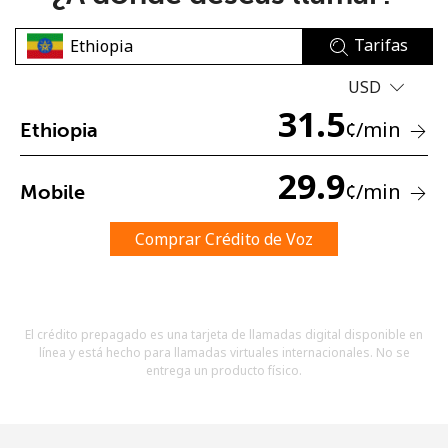
Tarifas
USD
31.5
¢
/min
Ethiopia
No se ha creado una contraseña
29.9
¢
/min
Mobile
Mínimo 8 caracteres
Una letra mayúscula y una minúscula
Un número
Comprar Crédito de Voz
Un caracter especial
El crédito prepagado es una tarjeta de llamadas digital disponible en
línea y está hecho para llamadas virtuales internacionales. No se
entrega un producto físico.
Mantente en contacto para recibir nuestras mejores
ofertas.