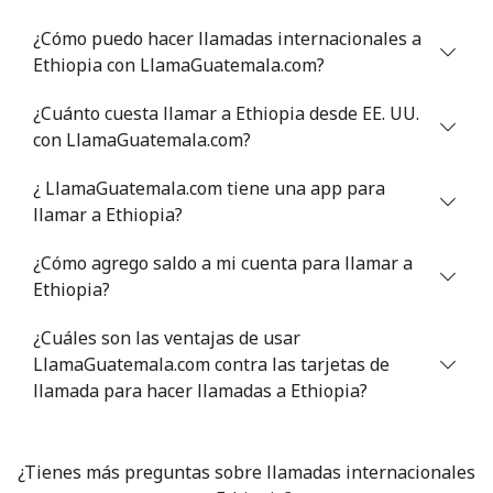
⁦$10⁩
¿Cómo puedo hacer llamadas internacionales a
Ethiopia con LlamaGuatemala.com?
Celular
⁦32.9¢⁩
30 min por
⁦8¢⁩
⁦$10⁩
¿Cuánto cuesta llamar a Ethiopia desde EE. UU.
con LlamaGuatemala.com?
Estonia
¿ LlamaGuatemala.com tiene una app para
Línea fija
⁦1.5¢⁩
665 min por
-
llamar a Ethiopia?
⁦$10⁩
¿Cómo agrego saldo a mi cuenta para llamar a
Celular
⁦48.5¢⁩
20 min por
⁦8¢⁩
Ethiopia?
⁦$10⁩
¿Cuáles son las ventajas de usar
Eswatini
LlamaGuatemala.com contra las tarjetas de
llamada para hacer llamadas a Ethiopia?
Línea fija
⁦25.9¢⁩
38 min por
-
⁦$10⁩
¿Tienes más preguntas sobre llamadas internacionales