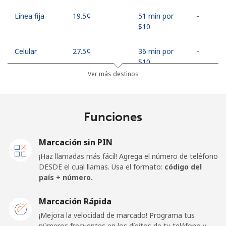
Línea fija
⁦19.5¢⁩
51 min por
-
⁦$10⁩
Celular
⁦27.5¢⁩
36 min por
-
⁦$10⁩
Ver más destinos
Egypt
Funciones
Línea fija
⁦13.9¢⁩
71 min por
-
⁦$10⁩
Marcación sin PIN
Celular
⁦19.5¢⁩
51 min por
-
¡Haz llamadas más fácil! Agrega el número de teléfono
⁦$10⁩
DESDE el cual llamas. Usa el formato:
código del
país + número.
Mobile -
⁦15.9¢⁩
62 min por
-
Etisalat
⁦$10⁩
Marcación Rápida
¡Mejora la velocidad de marcado! Programa tus
El Salvador
números frecuentes en los dígitos de tu teléfono y