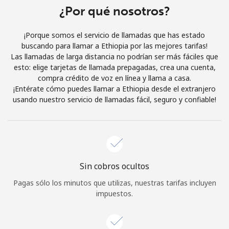
Al abrir una cuenta en este sitio web, estoy de acuerdo con
¿Por qué nosotros?
estos
Términos y condiciones.
¡Porque somos el servicio de llamadas que has estado
buscando para llamar a Ethiopia por las mejores tarifas!
Únete
Las llamadas de larga distancia no podrían ser más fáciles que
esto: elige tarjetas de llamada prepagadas, crea una cuenta,
compra crédito de voz en línea y llama a casa.
¡Entérate cómo puedes llamar a Ethiopia desde el extranjero
usando nuestro servicio de llamadas fácil, seguro y confiable!
¡Hola!
Inicia sesión o
REGÍSTRATE →
Sin cobros ocultos
Pagas sólo los minutos que utilizas, nuestras tarifas incluyen
impuestos.
¿Olvidaste tu contraseña? →