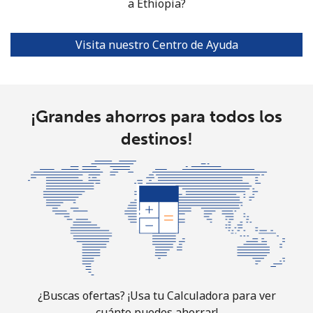
Celular
⁦20.5¢⁩
a Ethiopia?
48 min por
⁦38¢⁩
⁦$10⁩
Visita nuestro Centro de Ayuda
Ethiopia
Línea fija
⁦31.5¢⁩
31 min por
-
⁦$10⁩
¡Grandes ahorros para todos los
destinos!
Celular
⁦29.9¢⁩
33 min por
-
⁦$10⁩
¿Buscas ofertas? ¡Usa tu Calculadora para ver
cuánto puedes ahorrar!