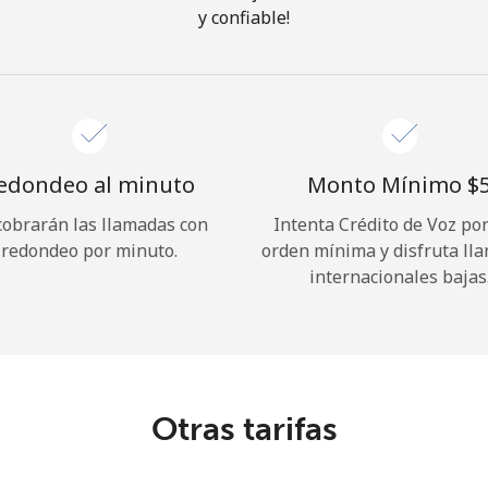
y confiable!
¡Hola!
Inicia sesión o
REGÍSTRATE →
edondeo al minuto
Monto Mínimo ⁦$5
cobrarán las llamadas con
Intenta Crédito de Voz po
redondeo por minuto.
orden mínima y disfruta ll
internacionales bajas
¿Olvidaste tu contraseña? →
Iniciar Sesión
Otras tarifas