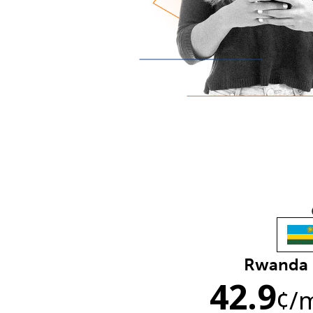
Rwanda
42.9
¢
/