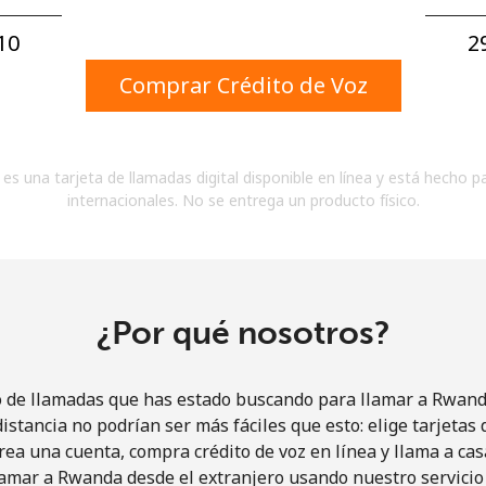
Un número
Un caracter especial
0⁩
2
Comprar Crédito de Voz
es una tarjeta de llamadas digital disponible en línea y está hecho p
internacionales. No se entrega un producto físico.
Mantente en contacto para recibir nuestras mejores
ofertas.
Al abrir una cuenta en este sitio web, estoy de
acuerdo con estos
Términos y condiciones.
¿Por qué nosotros?
Únete
o de llamadas que has estado buscando para llamar a Rwanda
istancia no podrían ser más fáciles que esto: elige tarjeta
rea una cuenta, compra crédito de voz en línea y llama a cas
amar a Rwanda desde el extranjero usando nuestro servicio 