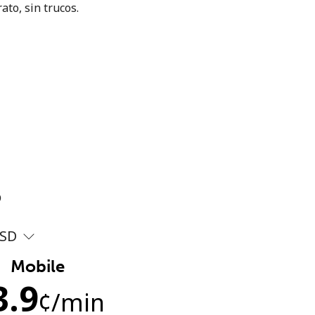
ato, sin trucos.
?
SD
Mobile
3.9
¢
/min