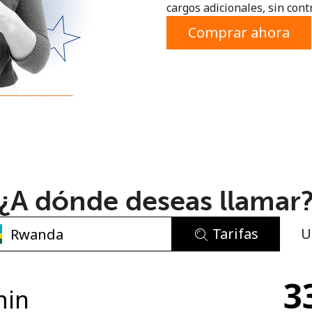
cargos adicionales, sin contr
o
Comprar ahora
¿A dónde deseas llamar
Tarifas
U
No se ha creado una contraseña
3
Mínimo 8 caracteres
min
Una letra mayúscula y una minúscula