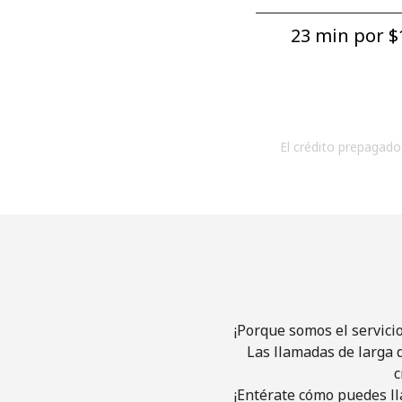
23 min por ⁦$1
El crédito prepagado 
¡Porque somos el servici
Las llamadas de larga d
c
¡Entérate cómo puedes ll