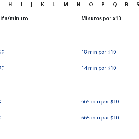
o
G
H
I
J
K
L
M
N
O
P
Q
R
Continuar con
rifa/minuto
Minutos por ⁦$10⁩
5¢⁩
18 min por ⁦$10⁩
9¢⁩
14 min por ⁦$10⁩
⁩
665 min por ⁦$10⁩
⁩
665 min por ⁦$10⁩