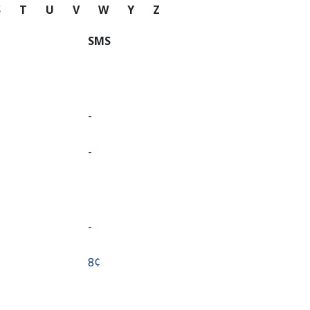
S
T
U
V
W
Y
Z
SMS
-
-
-
⁦8¢⁩