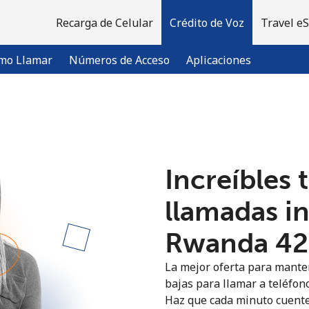
Recarga de Celular
Crédito de Voz
Travel e
mo Llamar
Números de Acceso
Aplicaciones
¡Bienvenido!
Increíbles 
¿Ya tienes una cuenta?
Inicia sesión →
llamadas i
Regístrate con
Rwanda ⁦42
La mejor oferta para manten
bajas para llamar a teléfon
Haz que cada minuto cuente