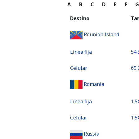
A
B
C
D
E
F
Destino
Ta
Reunion Island
Línea fija
⁦54.
Celular
⁦69.
Romania
Línea fija
⁦1.5¢
Celular
⁦1.5¢
Russia