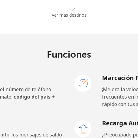
9¢⁩
52 min por ⁦$10⁩
Ver más destinos
9¢⁩
29 min por ⁦$10⁩
Funciones
9¢⁩
23 min por ⁦$10⁩
Marcación 
9¢⁩
29 min por ⁦$10⁩
 el número de teléfono
¡Mejora la vel
rmato:
código del país +
frecuentes en l
rápido con tus 
Recarga Au
itir los mensajes de saldo
¿Preocupado por