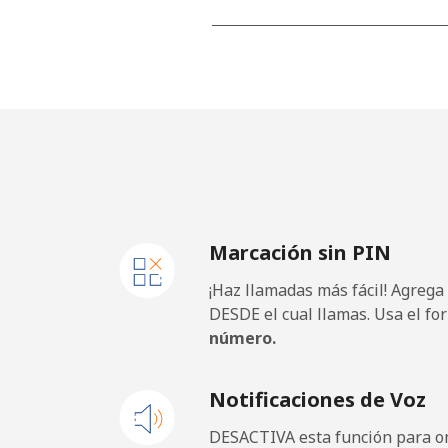
Línea fija
⁦18.
Celular
⁦33.
Rwanda
Línea fija
⁦42.
Marcación sin PIN
Celular
⁦33.
¡Haz llamadas más fácil! Agrega
DESDE el cual llamas. Usa el fo
número.
Notificaciones de Voz
DESACTIVA esta función para om