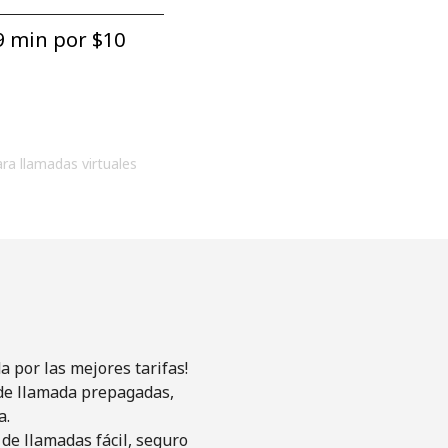
9 min por ⁦$10⁩
ara llamadas virtuales
 por las mejores tarifas!
s de llamada prepagadas,
a.
de llamadas fácil, seguro