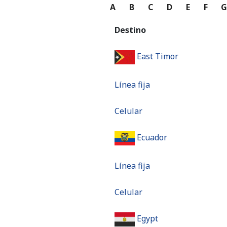
A
B
C
D
E
F
Destino
East Timor
Línea fija
Celular
Ecuador
Línea fija
Celular
Egypt