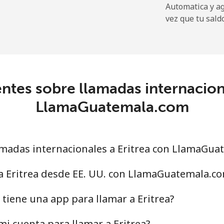
Automatica y a
⁦72.9¢⁩
13 min por ⁦$10⁩
vez que tu sald
⁦32.9¢⁩
30 min por ⁦$10⁩
ntes sobre llamadas internaciona
⁦32.9¢⁩
30 min por ⁦$10⁩
LlamaGuatemala.com
⁦1.5¢⁩
665 min por ⁦$10⁩
madas internacionales a Eritrea con LlamaGua
⁦48.5¢⁩
20 min por ⁦$10⁩
a Eritrea desde EE. UU. con LlamaGuatemala.c
iene una app para llamar a Eritrea?
⁦25.9¢⁩
38 min por ⁦$10⁩
i cuenta para llamar a Eritrea?