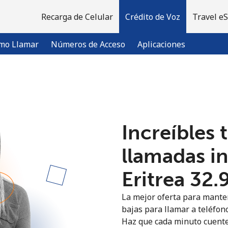
Recarga de Celular
Crédito de Voz
Travel e
mo Llamar
Números de Acceso
Aplicaciones
¡Bienvenido!
Increíbles 
¿Ya tienes una cuenta?
Inicia sesión →
llamadas i
Regístrate con
Eritrea ⁦32.
La mejor oferta para manten
bajas para llamar a teléfono
Haz que cada minuto cuente