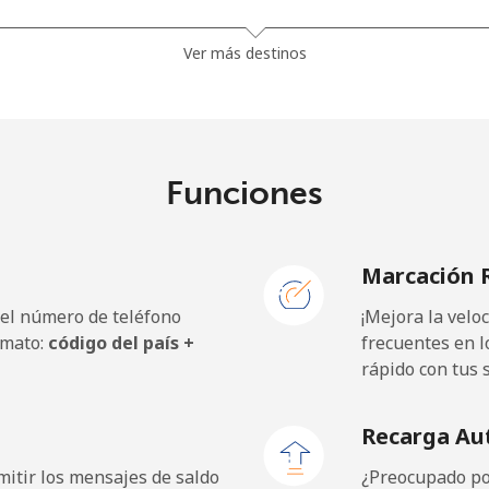
⁦13.9¢⁩
71 min por ⁦$10⁩
Ver más destinos
⁦19.5¢⁩
51 min por ⁦$10⁩
⁦15.9¢⁩
62 min por ⁦$10⁩
Funciones
Marcación 
⁦22.9¢⁩
43 min por ⁦$10⁩
 el número de teléfono
¡Mejora la vel
⁦11.9¢⁩
84 min por ⁦$10⁩
rmato:
código del país +
frecuentes en l
rápido con tus 
⁦17.9¢⁩
55 min por ⁦$10⁩
Recarga Au
itir los mensajes de saldo
¿Preocupado por