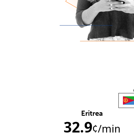
Eritrea
32.9
¢
/min