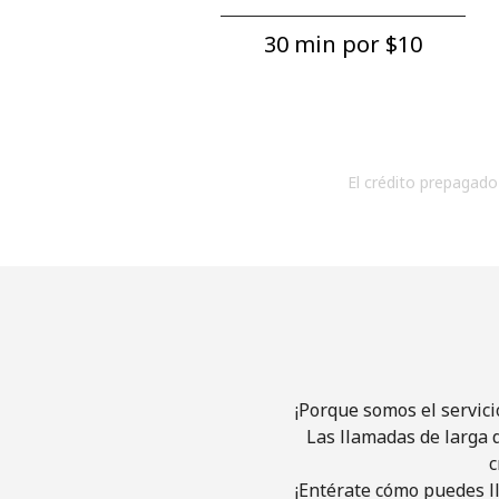
30 min por ⁦$10⁩
El crédito prepagado 
¡Porque somos el servici
Las llamadas de larga d
c
¡Entérate cómo puedes ll