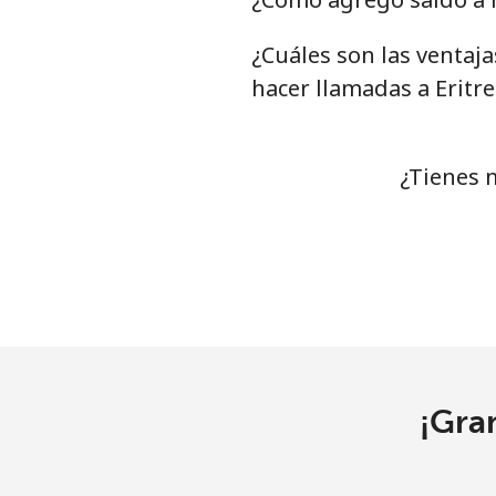
Celular
¿Cuáles son las ventaj
hacer llamadas a Eritre
Ethiopia
Línea fija
¿Tienes 
Celular
¡Gra