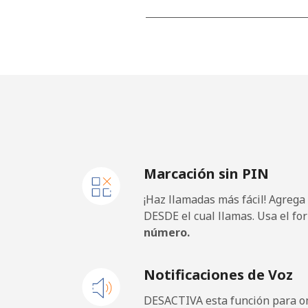
Línea fija
Celular
Mobile - Etisalat
El Salvador
Marcación sin PIN
Línea fija
¡Haz llamadas más fácil! Agrega
Claro Landlines
DESDE el cual llamas. Usa el fo
número.
Celular
Notificaciones de Voz
Equatorial Guinea
DESACTIVA esta función para om