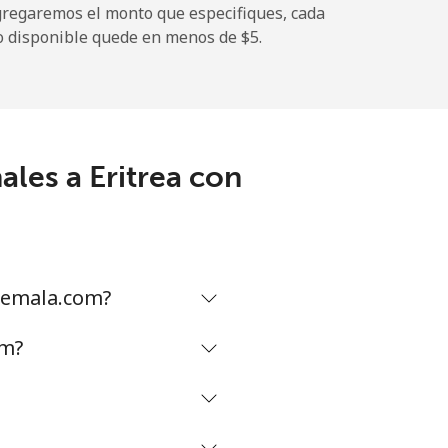
gregaremos el monto que especifiques, cada
-
o disponible quede en menos de ⁦$5⁩.
-
les a Eritrea con
⁦8¢⁩
-
temala.com?
⁦8¢⁩
om?
-