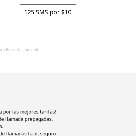
125 SMS por ⁦$10⁩
ara llamadas virtuales
 por las mejores tarifas!
s de llamada prepagadas,
a.
de llamadas fácil, seguro