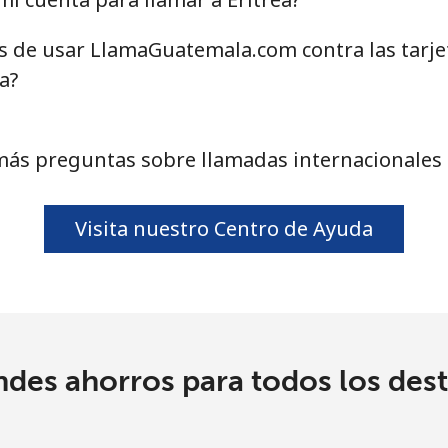
as de usar LlamaGuatemala.com contra las tarj
⁦20.5¢⁩
48 min por ⁦$10⁩
a?
⁦31.5¢⁩
31 min por ⁦$10⁩
más preguntas sobre llamadas internacionales a
⁦29.9¢⁩
33 min por ⁦$10⁩
Visita nuestro Centro de Ayuda
ndes ahorros para todos los dest