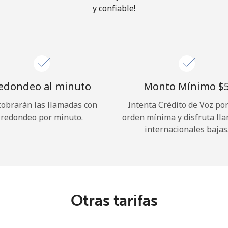
y confiable!
¡Hola!
Inicia sesión o
REGÍSTRATE →
edondeo al minuto
Monto Mínimo ⁦$5
cobrarán las llamadas con
Intenta Crédito de Voz po
redondeo por minuto.
orden mínima y disfruta ll
internacionales bajas
¿Olvidaste tu contraseña? →
Iniciar Sesión
Otras tarifas