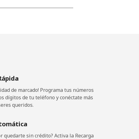
-
-
-
Rápida
-
ocidad de marcado! Programa tus números
-
os dígitos de tu teléfono y conéctate más
seres queridos.
⁦11¢⁩
tomática
 quedarte sin crédito? Activa la Recarga