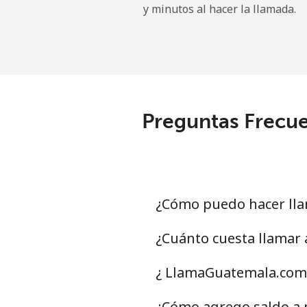
y minutos al hacer la llamada.
All country
Eritrea
Línea fija
Preguntas Frecue
Celular
Estonia
Línea fija
¿Cómo puedo hacer lla
Celular
¿Cuánto cuesta llamar 
Eswatini
¿ LlamaGuatemala.com t
Línea fija
¿Cómo agrego saldo a m