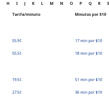
o
G
H
I
J
K
L
M
N
O
P
Q
R
Continuar con
Tarifa/minuto
Minutos por ⁦$10⁩
⁦55.9¢⁩
17 min por ⁦$10⁩
⁦55.5¢⁩
18 min por ⁦$10⁩
⁦19.5¢⁩
51 min por ⁦$10⁩
⁦27.5¢⁩
36 min por ⁦$10⁩