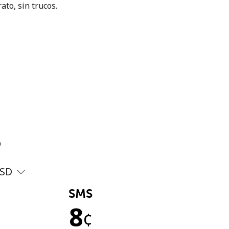
ato, sin trucos.
?
SD
SMS
8
¢