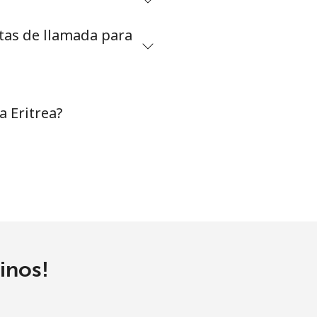
etas de llamada para
⁦38¢⁩
-
 Eritrea?
-
inos!