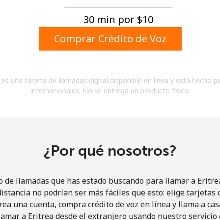
Un número
Un caracter especial
30 min por ⁦$10⁩
Comprar Crédito de Voz
es una tarjeta de llamadas digital disponible en línea y está hecho p
internacionales. No se entrega un producto físico.
Mantente en contacto para recibir nuestras mejores
ofertas.
Al abrir una cuenta en este sitio web, estoy de
acuerdo con estos
Términos y condiciones.
¿Por qué nosotros?
Únete
o de llamadas que has estado buscando para llamar a Eritrea
istancia no podrían ser más fáciles que esto: elige tarjeta
rea una cuenta, compra crédito de voz en línea y llama a cas
amar a Eritrea desde el extranjero usando nuestro servicio 