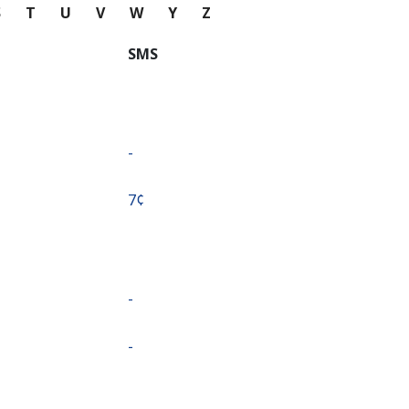
S
T
U
V
W
Y
Z
SMS
-
⁦7¢⁩
-
-