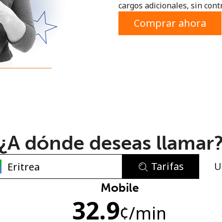
cargos adicionales, sin contr
o
Comprar ahora
¿A dónde deseas llamar
Tarifas
U
No se ha creado una contraseña
Mobile
32.9
Mínimo 8 caracteres
¢
/min
Una letra mayúscula y una minúscula