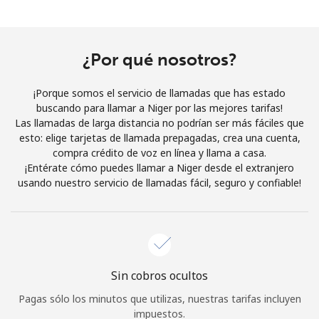
Al abrir una cuenta en este sitio web, estoy de acuerdo con
estos
Términos y condiciones.
¿Por qué nosotros?
Únete
¡Porque somos el servicio de llamadas que has estado
buscando para llamar a Niger por las mejores tarifas!
Las llamadas de larga distancia no podrían ser más fáciles que
esto: elige tarjetas de llamada prepagadas, crea una cuenta,
¡Hola!
compra crédito de voz en línea y llama a casa.
¡Entérate cómo puedes llamar a Niger desde el extranjero
usando nuestro servicio de llamadas fácil, seguro y confiable!
Inicia sesión o
REGÍSTRATE →
Sin cobros ocultos
¿Olvidaste tu contraseña? →
Pagas sólo los minutos que utilizas, nuestras tarifas incluyen
impuestos.