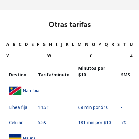
Otras tarifas
A
B
C
D
E
F
G
H
I
J
K
L
M
N
O
P
Q
R
S
T
U
V
W
Y
Z
Minutos por
Destino
Tarifa/minuto
⁦$10⁩
SMS
Namibia
Línea fija
⁦14.5¢⁩
68 min por ⁦$10⁩
-
Celular
⁦5.5¢⁩
181 min por ⁦$10⁩
⁦7¢⁩
Nauru