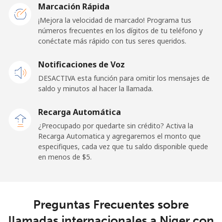
Marcación Rápida
Línea fija
⁦45.5¢⁩
21 min por ⁦$10⁩
-
¡Mejora la velocidad de marcado! Programa tus
números frecuentes en los dígitos de tu teléfono y
conéctate más rápido con tus seres queridos.
Celular
⁦48.9¢⁩
20 min por ⁦$10⁩
⁦11¢⁩
Notificaciones de Voz
New Zealand
DESACTIVA esta función para omitir los mensajes de
saldo y minutos al hacer la llamada.
Línea fija
⁦2.6¢⁩
384 min por ⁦$10⁩
-
Recarga Automática
Celular
⁦6.9¢⁩
144 min por ⁦$10⁩
⁦12¢⁩
¿Preocupado por quedarte sin crédito? Activa la
Recarga Automatica y agregaremos el monto que
Nicaragua
especifiques, cada vez que tu saldo disponible quede
en menos de ⁦$5⁩.
Línea fija
⁦19.5¢⁩
51 min por ⁦$10⁩
-
Celular
⁦33.9¢⁩
29 min por ⁦$10⁩
⁦27¢⁩
Preguntas Frecuentes sobre
llamadas internacionales a Niger con
Niger