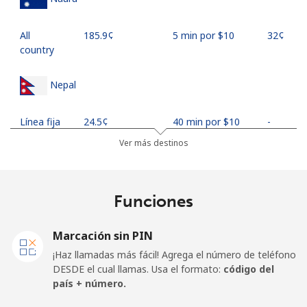
All
⁦185.9¢⁩
5 min por ⁦$10⁩
⁦32¢⁩
country
Nepal
Línea fija
⁦24.5¢⁩
40 min por ⁦$10⁩
-
Ver más destinos
Celular
⁦26.9¢⁩
37 min por ⁦$10⁩
-
Netherlands
Funciones
Línea fija
⁦1.5¢⁩
665 min por ⁦$10⁩
-
Marcación sin PIN
¡Haz llamadas más fácil! Agrega el número de teléfono
Celular
⁦22.5¢⁩
44 min por ⁦$10⁩
⁦13¢⁩
DESDE el cual llamas. Usa el formato:
código del
país + número.
New Caledonia