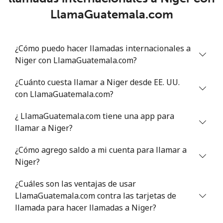
LlamaGuatemala.com
Línea fija
⁦53.9¢⁩
18 min por ⁦$10⁩
-
¿Cómo puedo hacer llamadas internacionales a
Celular
⁦47.9¢⁩
20 min por ⁦$10⁩
⁦32¢⁩
Niger con LlamaGuatemala.com?
Nigeria
¿Cuánto cuesta llamar a Niger desde EE. UU.
con LlamaGuatemala.com?
Línea fija
⁦21.5¢⁩
46 min por ⁦$10⁩
-
¿ LlamaGuatemala.com tiene una app para
Celular
⁦16.5¢⁩
60 min por ⁦$10⁩
⁦35¢⁩
llamar a Niger?
¿Cómo agrego saldo a mi cuenta para llamar a
Niue
Niger?
All
⁦205.9¢⁩
4 min por ⁦$10⁩
-
¿Cuáles son las ventajas de usar
country
LlamaGuatemala.com contra las tarjetas de
llamada para hacer llamadas a Niger?
Norfolk Island