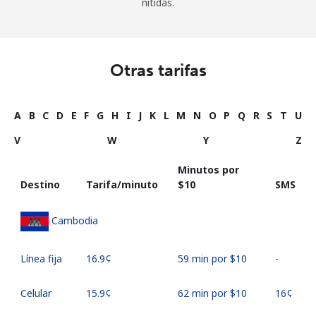
nítidas.
Otras tarifas
A
B
C
D
E
F
G
H
I
J
K
L
M
N
O
P
Q
R
S
T
U
V
W
Y
Z
Minutos por
Destino
Tarifa/minuto
⁦$10⁩
SMS
Cambodia
Línea fija
⁦16.9¢⁩
59 min por ⁦$10⁩
-
Celular
⁦15.9¢⁩
62 min por ⁦$10⁩
⁦16¢⁩