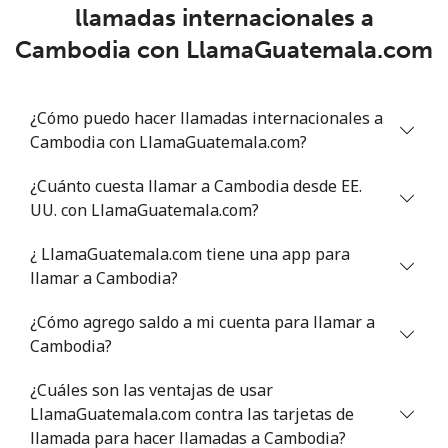
llamadas internacionales a
Chad
Cambodia con LlamaGuatemala.com
Línea fija
⁦78.9¢⁩
12 min por ⁦$10⁩
-
¿Cómo puedo hacer llamadas internacionales a
Celular
⁦71.5¢⁩
13 min por ⁦$10⁩
⁦16¢⁩
Cambodia con LlamaGuatemala.com?
Chile
¿Cuánto cuesta llamar a Cambodia desde EE.
UU. con LlamaGuatemala.com?
Línea fija
⁦4.5¢⁩
222 min por ⁦$10⁩
-
¿ LlamaGuatemala.com tiene una app para
Celular
⁦1.6¢⁩
625 min por ⁦$10⁩
⁦8¢⁩
llamar a Cambodia?
¿Cómo agrego saldo a mi cuenta para llamar a
Santiago
⁦1.7¢⁩
588 min por ⁦$10⁩
-
Cambodia?
China
¿Cuáles son las ventajas de usar
LlamaGuatemala.com contra las tarjetas de
Línea fija
⁦4.9¢⁩
204 min por ⁦$10⁩
-
llamada para hacer llamadas a Cambodia?