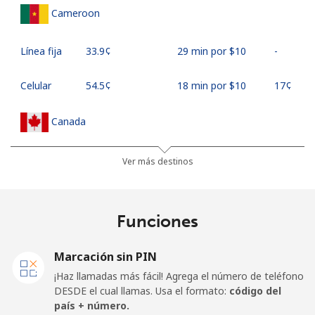
Cameroon
Línea fija
⁦33.9¢⁩
29 min por ⁦$10⁩
-
Celular
⁦54.5¢⁩
18 min por ⁦$10⁩
⁦17¢⁩
Canada
All
⁦1.5¢⁩
665 min por ⁦$10⁩
⁦15¢⁩
Ver más destinos
country
Cape Verde
Funciones
Línea fija
⁦33.9¢⁩
29 min por ⁦$10⁩
-
Marcación sin PIN
¡Haz llamadas más fácil! Agrega el número de teléfono
Celular
⁦39.5¢⁩
25 min por ⁦$10⁩
⁦16¢⁩
DESDE el cual llamas. Usa el formato:
código del
país + número.