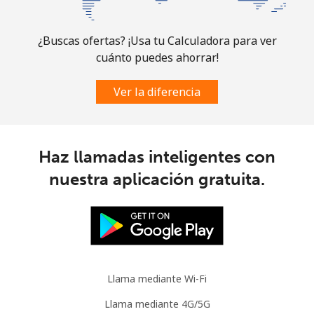
Comoros
¿Buscas ofertas? ¡Usa tu Calculadora para ver
cuánto puedes ahorrar!
Línea fija
⁦76.9¢⁩
13 min por ⁦$10⁩
-
Ver la diferencia
Celular
⁦78.5¢⁩
12 min por ⁦$10⁩
⁦5¢⁩
Congo
Haz llamadas inteligentes con
Línea fija
⁦80.9¢⁩
12 min por ⁦$10⁩
-
nuestra aplicación gratuita.
Celular
⁦74.9¢⁩
13 min por ⁦$10⁩
⁦13¢⁩
Cook Islands
Llama mediante Wi-Fi
Línea fija
⁦137.9¢⁩
7 min por ⁦$10⁩
-
Llama mediante 4G/5G