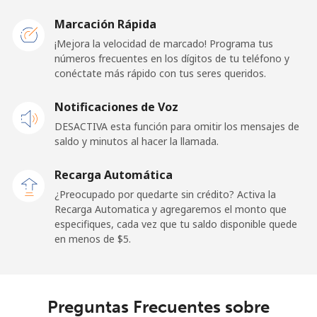
Caribbean Netherlands
Marcación Rápida
Línea fija
⁦23.5¢⁩
42 min por ⁦$10⁩
-
¡Mejora la velocidad de marcado! Programa tus
números frecuentes en los dígitos de tu teléfono y
conéctate más rápido con tus seres queridos.
Celular
⁦25.5¢⁩
39 min por ⁦$10⁩
⁦15¢⁩
Notificaciones de Voz
Cayman Islands
DESACTIVA esta función para omitir los mensajes de
saldo y minutos al hacer la llamada.
Línea fija
⁦19.9¢⁩
50 min por ⁦$10⁩
-
Recarga Automática
Celular
⁦27.5¢⁩
36 min por ⁦$10⁩
-
¿Preocupado por quedarte sin crédito? Activa la
Recarga Automatica y agregaremos el monto que
Central African Republic
especifiques, cada vez que tu saldo disponible quede
en menos de ⁦$5⁩.
Línea fija
⁦88.5¢⁩
11 min por ⁦$10⁩
-
Celular
⁦73.9¢⁩
13 min por ⁦$10⁩
-
Preguntas Frecuentes sobre