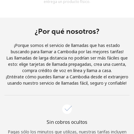
entrega un producto físico.
Al abrir una cuenta en este sitio web, estoy de acuerdo con
estos
Términos y condiciones.
Únete
¿Por qué nosotros?
¡Porque somos el servicio de llamadas que has estado
buscando para llamar a Cambodia por las mejores tarifas!
Las llamadas de larga distancia no podrían ser más fáciles que
¡Hola!
esto: elige tarjetas de llamada prepagadas, crea una cuenta,
compra crédito de voz en línea y llama a casa.
¡Entérate cómo puedes llamar a Cambodia desde el extranjero
Inicia sesión o
REGÍSTRATE →
usando nuestro servicio de llamadas fácil, seguro y confiable!
Sin cobros ocultos
¿Olvidaste tu contraseña? →
Pagas sólo los minutos que utilizas, nuestras tarifas incluyen