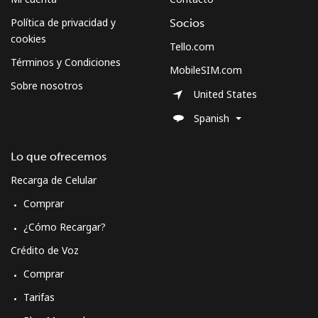
Celular
⁦79.9¢⁩
12 min por ⁦$10⁩
⁦8¢⁩
Política de privacidad y
Socios
cookies
Tello.com
Curacao
Términos y Condiciones
MobileSIM.com
Sobre nosotros
Línea fija
⁦21.5¢⁩
46 min por ⁦$10⁩
-
United States
Spanish
Celular
⁦23.5¢⁩
42 min por ⁦$10⁩
-
Lo que ofrecemos
Cyprus
Recarga de Celular
Línea fija
⁦14.5¢⁩
68 min por ⁦$10⁩
-
Comprar
¿Cómo Recargar?
Celular
⁦10.5¢⁩
95 min por ⁦$10⁩
⁦5¢⁩
Crédito de Voz
Czechia
Comprar
Tarifas
Línea fija
⁦2¢⁩
500 min por ⁦$10⁩
-