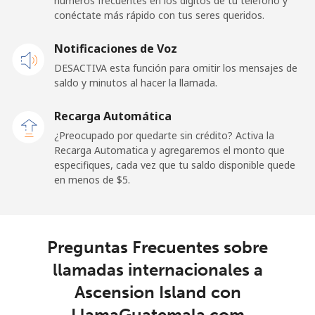
números frecuentes en los dígitos de tu teléfono y
Celular
⁦21.5¢⁩
46 min por ⁦$10⁩
-
conéctate más rápido con tus seres queridos.
Andorra
Notificaciones de Voz
DESACTIVA esta función para omitir los mensajes de
Línea fija
⁦9.9¢⁩
101 min por ⁦$10⁩
-
saldo y minutos al hacer la llamada.
Celular
⁦29.9¢⁩
33 min por ⁦$10⁩
⁦11¢⁩
Recarga Automática
¿Preocupado por quedarte sin crédito? Activa la
Angola
Recarga Automatica y agregaremos el monto que
especifiques, cada vez que tu saldo disponible quede
en menos de ⁦$5⁩.
Línea fija
⁦39.9¢⁩
25 min por ⁦$10⁩
-
Celular
⁦56.5¢⁩
17 min por ⁦$10⁩
⁦32¢⁩
Preguntas Frecuentes sobre
Anguilla
llamadas internacionales a
Ascension Island con
Línea fija
⁦33.5¢⁩
29 min por ⁦$10⁩
-
LlamaGuatemala.com