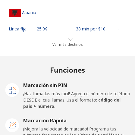
Albania
Línea fija
⁦25.9¢⁩
38 min por ⁦$10⁩
-
Celular
⁦48.5¢⁩
20 min por ⁦$10⁩
⁦11¢⁩
Ver más destinos
Algeria
Funciones
Línea fija
⁦10.5¢⁩
95 min por ⁦$10⁩
-
Marcación sin PIN
Celular
⁦98.9¢⁩
10 min por ⁦$10⁩
-
¡Haz llamadas más fácil! Agrega el número de teléfono
DESDE el cual llamas. Usa el formato:
código del
American Samoa
país + número.
Marcación Rápida
Línea fija
⁦19.5¢⁩
51 min por ⁦$10⁩
-
¡Mejora la velocidad de marcado! Programa tus