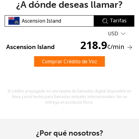
¿A dónde deseas llamar?
Tarifas
USD
218.9
¢
/min
Ascension Island
No se ha creado una contraseña
Mínimo 8 caracteres
Comprar Crédito de Voz
Una letra mayúscula y una minúscula
Un número
Un caracter especial
El crédito prepagado es una tarjeta de llamadas digital disponible en
línea y está hecho para llamadas virtuales internacionales. No se
entrega un producto físico.
Mantente en contacto para recibir nuestras mejores
¿Por qué nosotros?
ofertas.