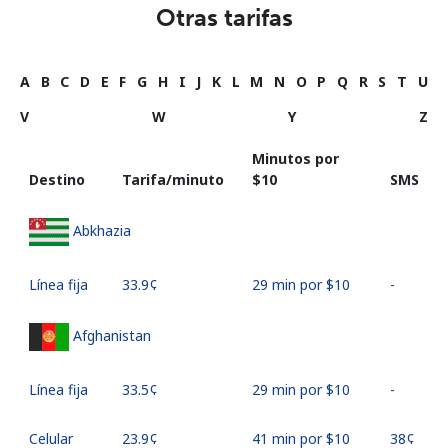
Otras tarifas
A
B
C
D
E
F
G
H
I
J
K
L
M
N
O
P
Q
R
S
T
U
V
W
Y
Z
Minutos por
Destino
Tarifa/minuto
⁦$10⁩
SMS
Abkhazia
Línea fija
⁦33.9¢⁩
29 min por ⁦$10⁩
-
Afghanistan
Línea fija
⁦33.5¢⁩
29 min por ⁦$10⁩
-
Celular
⁦23.9¢⁩
41 min por ⁦$10⁩
⁦38¢⁩