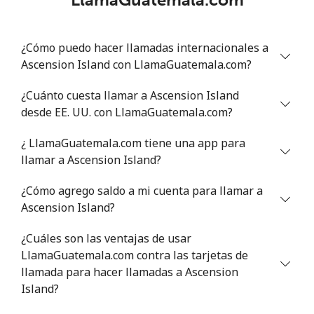
Celular
⁦34.9¢⁩
28 min por ⁦$10⁩
⁦5¢⁩
¿Cómo puedo hacer llamadas internacionales a
Antigua And Barbuda
Ascension Island con LlamaGuatemala.com?
Línea fija
⁦33.9¢⁩
29 min por ⁦$10⁩
-
¿Cuánto cuesta llamar a Ascension Island
desde EE. UU. con LlamaGuatemala.com?
Celular
⁦33.9¢⁩
29 min por ⁦$10⁩
⁦11¢⁩
¿ LlamaGuatemala.com tiene una app para
Argentina
llamar a Ascension Island?
¿Cómo agrego saldo a mi cuenta para llamar a
Línea fija
⁦1.7¢⁩
588 min por ⁦$10⁩
-
Ascension Island?
Celular
⁦20.5¢⁩
48 min por ⁦$10⁩
⁦14¢⁩
¿Cuáles son las ventajas de usar
LlamaGuatemala.com contra las tarjetas de
Armenia
llamada para hacer llamadas a Ascension
Island?
Línea fija
⁦26.5¢⁩
37 min por ⁦$10⁩
-