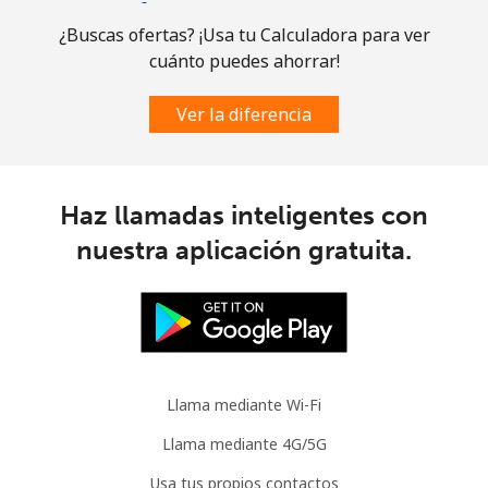
Celular
⁦2.8¢⁩
357 min por ⁦$10⁩
-
¿Buscas ofertas? ¡Usa tu Calculadora para ver
cuánto puedes ahorrar!
Austria
Ver la diferencia
Línea fija
⁦2.2¢⁩
454 min por ⁦$10⁩
-
Celular
⁦3.5¢⁩
285 min por ⁦$10⁩
⁦7¢⁩
Haz llamadas inteligentes con
Azerbaijan
nuestra aplicación gratuita.
Línea fija
⁦33.5¢⁩
29 min por ⁦$10⁩
-
Celular
⁦40.9¢⁩
24 min por ⁦$10⁩
⁦35¢⁩
Llama mediante Wi-Fi
Llama mediante 4G/5G
Usa tus propios contactos