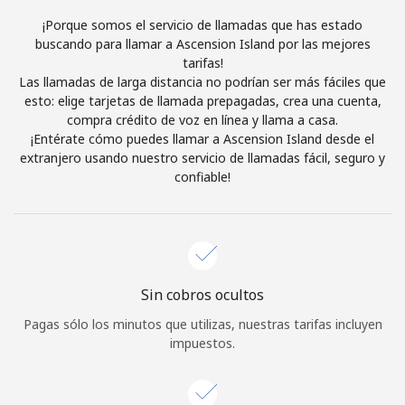
Al abrir una cuenta en este sitio web, estoy de acuerdo con
¡Porque somos el servicio de llamadas que has estado
estos
Términos y condiciones.
buscando para llamar a Ascension Island por las mejores
tarifas!
Las llamadas de larga distancia no podrían ser más fáciles que
Únete
esto: elige tarjetas de llamada prepagadas, crea una cuenta,
compra crédito de voz en línea y llama a casa.
¡Entérate cómo puedes llamar a Ascension Island desde el
extranjero usando nuestro servicio de llamadas fácil, seguro y
confiable!
¡Hola!
Inicia sesión o
REGÍSTRATE →
Sin cobros ocultos
Pagas sólo los minutos que utilizas, nuestras tarifas incluyen
impuestos.
¿Olvidaste tu contraseña? →