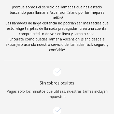
Al abrir una cuenta en este sitio web, estoy de acuerdo con
¡Porque somos el servicio de llamadas que has estado
estos
Términos y condiciones.
buscando para llamar a Ascension Island por las mejores
tarifas!
Las llamadas de larga distancia no podrían ser más fáciles que
Únete
esto: elige tarjetas de llamada prepagadas, crea una cuenta,
compra crédito de voz en línea y llama a casa.
¡Entérate cómo puedes llamar a Ascension Island desde el
extranjero usando nuestro servicio de llamadas fácil, seguro y
confiable!
¡Hola!
Inicia sesión o
REGÍSTRATE →
Sin cobros ocultos
Pagas sólo los minutos que utilizas, nuestras tarifas incluyen
impuestos.
¿Olvidaste tu contraseña? →