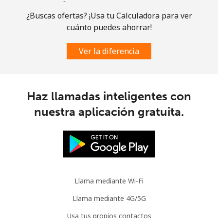
Celular
⁦2.3p⁩
434 min por ⁦£10⁩
-
¿Buscas ofertas? ¡Usa tu Calculadora para ver
cuánto puedes ahorrar!
Austria
Ver la diferencia
Línea fija
⁦1.8p⁩
555 min por ⁦£10⁩
-
Celular
⁦2.7p⁩
370 min por ⁦£10⁩
⁦6p⁩
Haz llamadas inteligentes con
Azerbaijan
nuestra aplicación gratuita.
Línea fija
⁦27.5p⁩
36 min por ⁦£10⁩
-
Celular
⁦33.5p⁩
29 min por ⁦£10⁩
⁦28p⁩
Llama mediante Wi-Fi
Llama mediante 4G/5G
Usa tus propios contactos