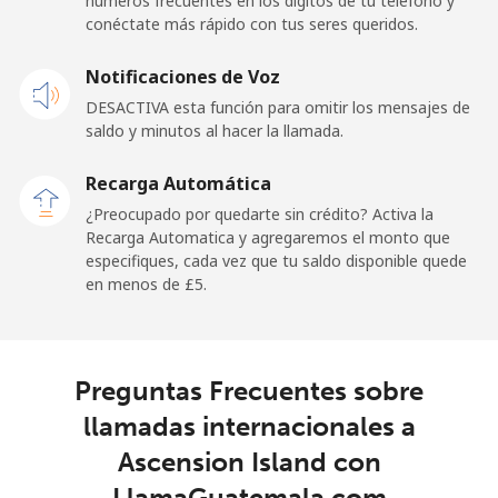
números frecuentes en los dígitos de tu teléfono y
Celular
⁦17.5p⁩
57 min por ⁦£10⁩
-
conéctate más rápido con tus seres queridos.
Andorra
Notificaciones de Voz
DESACTIVA esta función para omitir los mensajes de
Línea fija
⁦7.9p⁩
126 min por ⁦£10⁩
-
saldo y minutos al hacer la llamada.
Celular
⁦24.5p⁩
40 min por ⁦£10⁩
⁦9p⁩
Recarga Automática
¿Preocupado por quedarte sin crédito? Activa la
Angola
Recarga Automatica y agregaremos el monto que
especifiques, cada vez que tu saldo disponible quede
en menos de ⁦£5⁩.
Línea fija
⁦32.5p⁩
30 min por ⁦£10⁩
-
Celular
⁦43.5p⁩
22 min por ⁦£10⁩
⁦25p⁩
Preguntas Frecuentes sobre
Anguilla
llamadas internacionales a
Ascension Island con
Línea fija
⁦27.5p⁩
36 min por ⁦£10⁩
-
LlamaGuatemala.com