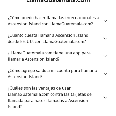
Celular
⁦28.9p⁩
34 min por ⁦£10⁩
⁦4p⁩
¿Cómo puedo hacer llamadas internacionales a
Antigua And Barbuda
Ascension Island con LlamaGuatemala.com?
Línea fija
⁦27.9p⁩
35 min por ⁦£10⁩
-
¿Cuánto cuesta llamar a Ascension Island
desde EE. UU. con LlamaGuatemala.com?
Celular
⁦27.9p⁩
35 min por ⁦£10⁩
⁦9p⁩
¿ LlamaGuatemala.com tiene una app para
Argentina
llamar a Ascension Island?
¿Cómo agrego saldo a mi cuenta para llamar a
Línea fija
⁦1.5p⁩
665 min por ⁦£10⁩
-
Ascension Island?
Celular
⁦16.5p⁩
60 min por ⁦£10⁩
⁦11p⁩
¿Cuáles son las ventajas de usar
LlamaGuatemala.com contra las tarjetas de
Armenia
llamada para hacer llamadas a Ascension
Island?
Línea fija
⁦21.9p⁩
45 min por ⁦£10⁩
-