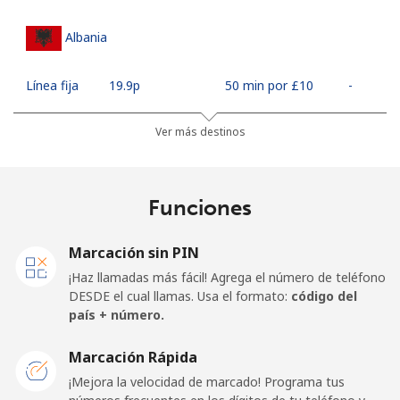
Albania
Línea fija
⁦19.9p⁩
50 min por ⁦£10⁩
-
Celular
⁦37.5p⁩
26 min por ⁦£10⁩
⁦9p⁩
Ver más destinos
Algeria
Funciones
Línea fija
⁦7.9p⁩
126 min por ⁦£10⁩
-
Marcación sin PIN
Celular
⁦76.5p⁩
13 min por ⁦£10⁩
-
¡Haz llamadas más fácil! Agrega el número de teléfono
DESDE el cual llamas. Usa el formato:
código del
American Samoa
país + número.
Marcación Rápida
Línea fija
⁦14.9p⁩
67 min por ⁦£10⁩
-
¡Mejora la velocidad de marcado! Programa tus