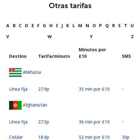
Otras tarifas
A
B
C
D
E
F
G
H
I
J
K
L
M
N
O
P
Q
R
S
T
U
V
W
Y
Z
Minutos por
Destino
Tarifa/minuto
⁦£10⁩
SMS
Abkhazia
Línea fija
⁦27.9p⁩
35 min por ⁦£10⁩
-
Afghanistan
Línea fija
⁦27.5p⁩
36 min por ⁦£10⁩
-
Celular
⁦18.9p⁩
52 min por ⁦£10⁩
⁦30p⁩