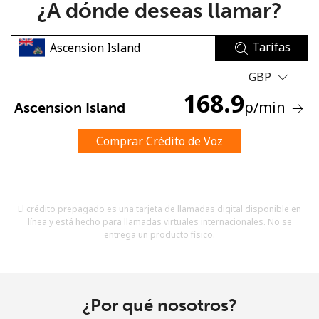
¿A dónde deseas llamar?
Tarifas
GBP
168.9
p
/min
Ascension Island
No se ha creado una contraseña
Mínimo 8 caracteres
Comprar Crédito de Voz
Una letra mayúscula y una minúscula
Un número
Un caracter especial
El crédito prepagado es una tarjeta de llamadas digital disponible en
línea y está hecho para llamadas virtuales internacionales. No se
entrega un producto físico.
Mantente en contacto para recibir nuestras mejores
¿Por qué nosotros?
ofertas.