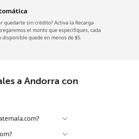
tomática
 quedarte sin crédito? Activa la Recarga
gregaremos el monto que especifiques, cada
-
o disponible quede en menos de ⁦$5⁩.
⁦11¢⁩
ales a Andorra con
-
⁦32¢⁩
uatemala.com?
-
com?