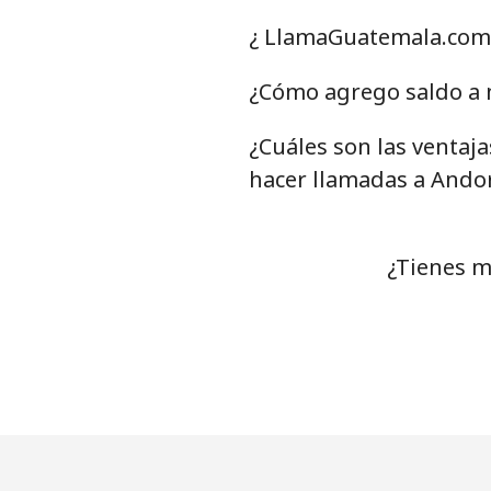
Celular
⁦
¿ LlamaGuatemala.com 
Antigua And Barbuda
¿Cómo agrego saldo a 
¿Cuáles son las ventaj
Línea fija
⁦
hacer llamadas a Ando
Celular
⁦
Argentina
¿Tienes m
Línea fija
⁦
Celular
⁦
Armenia