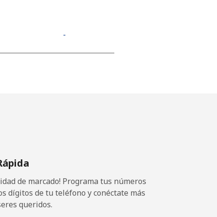
-
⁦11¢⁩
-
-
Rápida
ocidad de marcado! Programa tus números
-
os dígitos de tu teléfono y conéctate más
seres queridos.
-