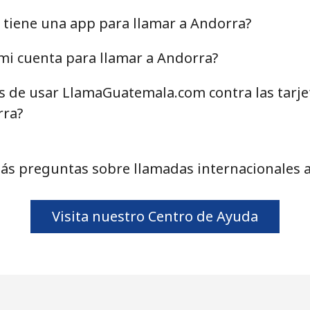
34.9¢⁩
28 min por ⁦$10⁩
tiene una app para llamar a Andorra?
mi cuenta para llamar a Andorra?
as de usar LlamaGuatemala.com contra las tarj
33.9¢⁩
29 min por ⁦$10⁩
rra?
33.9¢⁩
29 min por ⁦$10⁩
ás preguntas sobre llamadas internacionales 
1.7¢⁩
588 min por ⁦$10⁩
Visita nuestro Centro de Ayuda
20.5¢⁩
48 min por ⁦$10⁩