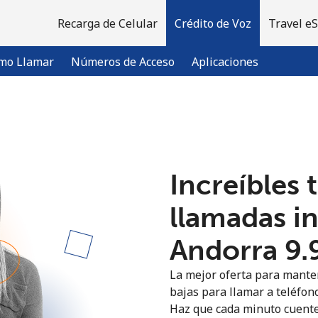
Recarga de Celular
Crédito de Voz
Travel e
mo Llamar
Números de Acceso
Aplicaciones
¡Bienvenido!
Increíbles 
¿Ya tienes una cuenta?
Inicia sesión →
llamadas i
Regístrate con
Andorra ⁦9.
La mejor oferta para manten
bajas para llamar a teléfono
Haz que cada minuto cuente