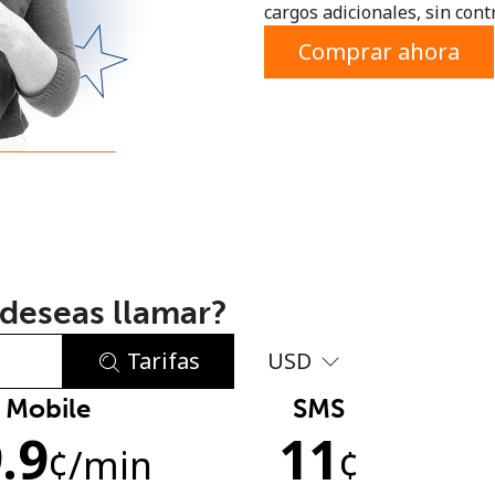
cargos adicionales, sin contr
o
Comprar ahora
deseas llamar?
Tarifas
USD
Mobile
SMS
No se ha creado una contraseña
.9
11
Mínimo 8 caracteres
¢
/min
¢
Una letra mayúscula y una minúscula