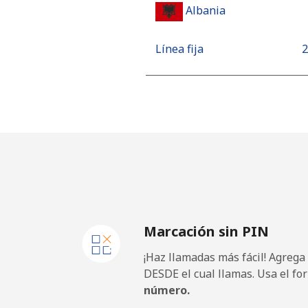
Albania
Línea fija
⁦
Celular
⁦
Algeria
Línea fija
⁦
Celular
⁦
Marcación sin PIN
American Samoa
¡Haz llamadas más fácil! Agrega
Línea fija
⁦
DESDE el cual llamas. Usa el fo
número.
Celular
⁦