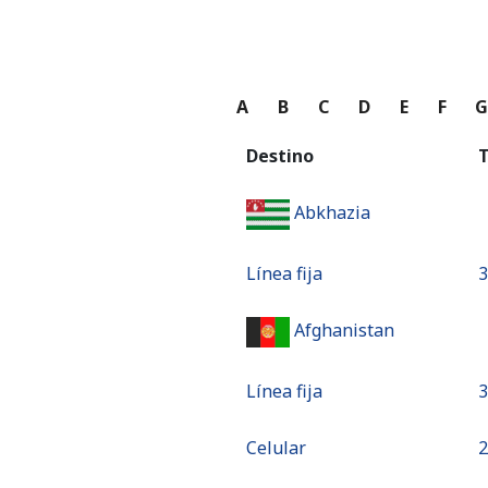
A
B
C
D
E
F
Destino
T
Abkhazia
Línea fija
⁦
Afghanistan
Línea fija
⁦
Celular
⁦