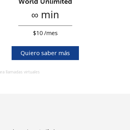
World Unlimited
∞ min
⁦$10⁩ /mes
Quiero saber más
ara llamadas virtuales