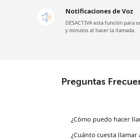
Notificaciones de Voz
Andorra
DESACTIVA esta función para om
y minutos al hacer la llamada.
Línea fija
⁦
Celular
⁦
Angola
Preguntas Frecuen
Línea fija
⁦
Celular
⁦
Anguilla
¿Cómo puedo hacer lla
Línea fija
⁦
¿Cuánto cuesta llamar