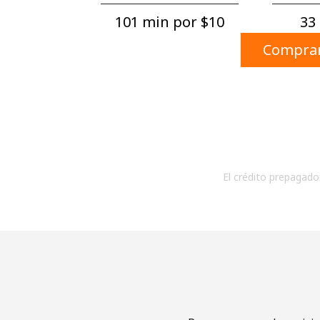
101 min por ⁦$10⁩
33 
Comprar
El crédito prepagado 