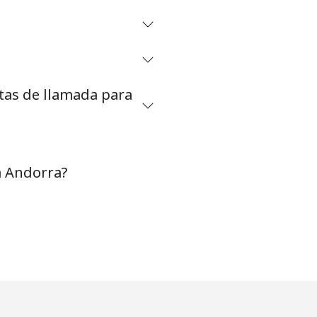
⁦5¢⁩
etas de llamada para
-
⁦11¢⁩
a Andorra?
-
⁦14¢⁩