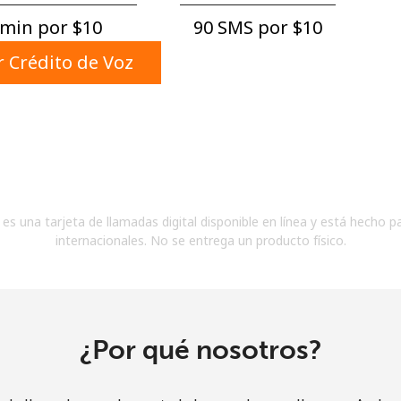
Un número
min por ⁦$10⁩
90 SMS por ⁦$10⁩
Un caracter especial
 Crédito de Voz
Mantente en contacto para recibir nuestras mejores
ofertas.
es una tarjeta de llamadas digital disponible en línea y está hecho p
Al abrir una cuenta en este sitio web, estoy de
internacionales. No se entrega un producto físico.
acuerdo con estos
Términos y condiciones.
Únete
¿Por qué nosotros?