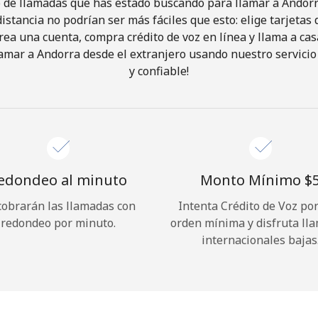
o de llamadas que has estado buscando para llamar a Andorra
istancia no podrían ser más fáciles que esto: elige tarjeta
rea una cuenta, compra crédito de voz en línea y llama a cas
¡Hola!
amar a Andorra desde el extranjero usando nuestro servicio 
y confiable!
Inicia sesión o
REGÍSTRATE →
edondeo al minuto
Monto Mínimo ⁦$5
cobrarán las llamadas con
Intenta Crédito de Voz po
redondeo por minuto.
orden mínima y disfruta ll
¿Olvidaste tu contraseña? →
internacionales bajas
Iniciar Sesión