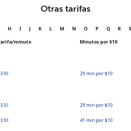
o
Otras tarifas
Continuar con
G
H
I
J
K
L
M
N
O
P
Q
R
arifa/minuto
Minutos por ⁦$10⁩
33.9¢⁩
29 min por ⁦$10⁩
33.5¢⁩
29 min por ⁦$10⁩
23.9¢⁩
41 min por ⁦$10⁩