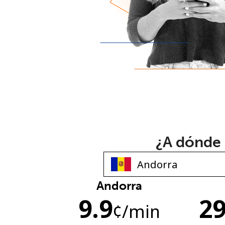
¿A dónde 
Andorra
9.9
29
¢
/min