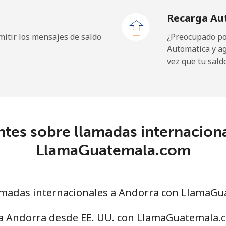
Recarga Au
itir los mensajes de saldo
¿Preocupado por
Automatica y a
9.9¢⁩
101 min por ⁦$10⁩
vez que tu sald
29.9¢⁩
33 min por ⁦$10⁩
tes sobre llamadas internacion
39.9¢⁩
25 min por ⁦$10⁩
LlamaGuatemala.com
56.5¢⁩
17 min por ⁦$10⁩
madas internacionales a Andorra con LlamaG
33.5¢⁩
29 min por ⁦$10⁩
 a Andorra desde EE. UU. con LlamaGuatemala.