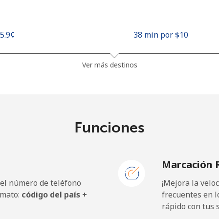
25.9¢⁩
38 min por ⁦$10⁩
48.5¢⁩
20 min por ⁦$10⁩
Ver más destinos
10.5¢⁩
95 min por ⁦$10⁩
Funciones
98.9¢⁩
10 min por ⁦$10⁩
Marcación 
 el número de teléfono
¡Mejora la vel
19.5¢⁩
51 min por ⁦$10⁩
rmato:
código del país +
frecuentes en l
rápido con tus 
21.5¢⁩
46 min por ⁦$10⁩