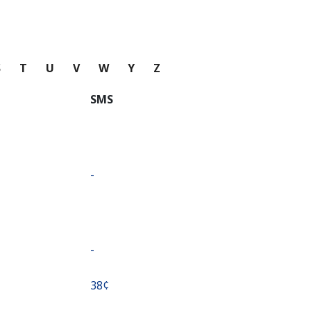
S
T
U
V
W
Y
Z
SMS
-
-
⁦38¢⁩