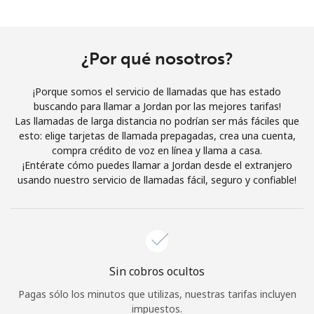
Al abrir una cuenta en este sitio web, estoy de acuerdo con
estos
Términos y condiciones.
¿Por qué nosotros?
Únete
¡Porque somos el servicio de llamadas que has estado
buscando para llamar a Jordan por las mejores tarifas!
Las llamadas de larga distancia no podrían ser más fáciles que
esto: elige tarjetas de llamada prepagadas, crea una cuenta,
¡Hola!
compra crédito de voz en línea y llama a casa.
¡Entérate cómo puedes llamar a Jordan desde el extranjero
usando nuestro servicio de llamadas fácil, seguro y confiable!
Inicia sesión o
REGÍSTRATE →
Sin cobros ocultos
¿Olvidaste tu contraseña? →
Pagas sólo los minutos que utilizas, nuestras tarifas incluyen
impuestos.