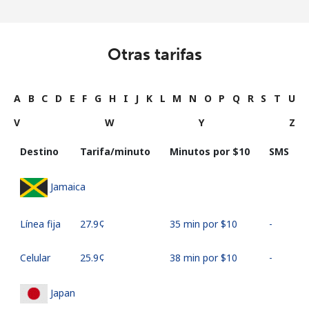
Otras tarifas
A
B
C
D
E
F
G
H
I
J
K
L
M
N
O
P
Q
R
S
T
U
V
W
Y
Z
Destino
Tarifa/minuto
Minutos por ⁦$10⁩
SMS
Jamaica
Línea fija
⁦27.9¢⁩
35 min por ⁦$10⁩
-
Celular
⁦25.9¢⁩
38 min por ⁦$10⁩
-
Japan