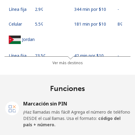
Línea fija
⁦2.9¢⁩
344 min por ⁦$10⁩
-
Celular
⁦5.5¢⁩
181 min por ⁦$10⁩
⁦8¢⁩
Jordan
Línea fija
⁦23.5¢⁩
42 min por ⁦$10⁩
-
Ver más destinos
Celular
⁦24.9¢⁩
40 min por ⁦$10⁩
⁦16¢⁩
Funciones
Marcación sin PIN
¡Haz llamadas más fácil! Agrega el número de teléfono
DESDE el cual llamas. Usa el formato:
código del
país + número.