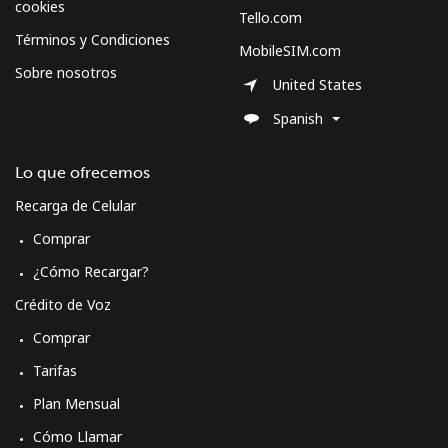
cookies
Tello.com
Spain
Términos y Condiciones
MobileSIM.com
Sobre nosotros
Línea fija
⁦1.5¢⁩
665 min por ⁦$10⁩
-
United States
Spanish
Celular
⁦1.5¢⁩
665 min por ⁦$10⁩
⁦7¢⁩
Lo que ofrecemos
Sri Lanka
Recarga de Celular
Línea fija
⁦28.5¢⁩
35 min por ⁦$10⁩
-
Comprar
¿Cómo Recargar?
Celular
⁦24.5¢⁩
40 min por ⁦$10⁩
-
Crédito de Voz
St Helena
Comprar
Tarifas
All
⁦283.5¢⁩
3 min por ⁦$10⁩
-
Plan Mensual
country
Cómo Llamar