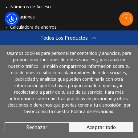
St Pierre And Miquelon
Números de Acceso
Aplicaciones
Línea fija
⁦53.9¢⁩
18 min por ⁦$10⁩
-
Calculadora de ahorros
Celular
⁦54.5¢⁩
18 min por ⁦$10⁩
-
Travel eSIM
Todos Los Productos
Comprar
Sudan
Usamos cookies para personalizar contenido y anuncios, para
Cómo funciona
proporcionar funciones de redes sociales y para analizar
nuestro tráfico. También compartimos información sobre tu
Línea fija
⁦47.9¢⁩
20 min por ⁦$10⁩
-
uso de nuestro sitio con colaboradores de redes sociales,
publicidad y analítica que pueden combinarla con otra
Paga con
Celular
⁦44.5¢⁩
22 min por ⁦$10⁩
⁦35¢⁩
información que les hayas proporcionado o que hayan
recolectado a partir de tu uso de su servicio. Para más
Suriname
información sobre nuestras prácticas de privacidad y otras
elecciones o derechos que podrías tener a tu disposición, por
favor consulta nuestra Política de Privacidad.
Línea fija
⁦44.5¢⁩
22 min por ⁦$10⁩
-
Rechazar
Aceptar todo
© 2026 LlamaGuatemala
Celular
⁦46.5¢⁩
21 min por ⁦$10⁩
-