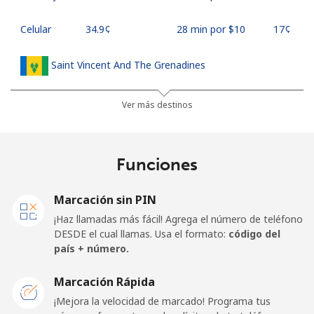
Celular
⁦34.9¢⁩
28 min por ⁦$10⁩
⁦17¢⁩
Saint Vincent And The Grenadines
Línea fija
⁦30.5¢⁩
32 min por ⁦$10⁩
-
Ver más destinos
Celular
⁦33.9¢⁩
29 min por ⁦$10⁩
-
Funciones
Samoa
Marcación sin PIN
Línea fija
⁦127.5¢⁩
7 min por ⁦$10⁩
-
¡Haz llamadas más fácil! Agrega el número de teléfono
DESDE el cual llamas. Usa el formato:
código del
Celular
⁦133.9¢⁩
7 min por ⁦$10⁩
⁦25¢⁩
país + número.
San Marino
Marcación Rápida
¡Mejora la velocidad de marcado! Programa tus