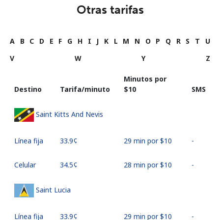
Otras tarifas
A
B
C
D
E
F
G
H
I
J
K
L
M
N
O
P
Q
R
S
T
U
V
W
Y
Z
Minutos por
Destino
Tarifa/minuto
⁦$10⁩
SMS
Saint Kitts And Nevis
Línea fija
⁦33.9¢⁩
29 min por ⁦$10⁩
-
Celular
⁦34.5¢⁩
28 min por ⁦$10⁩
-
Saint Lucia
Línea fija
⁦33.9¢⁩
29 min por ⁦$10⁩
-