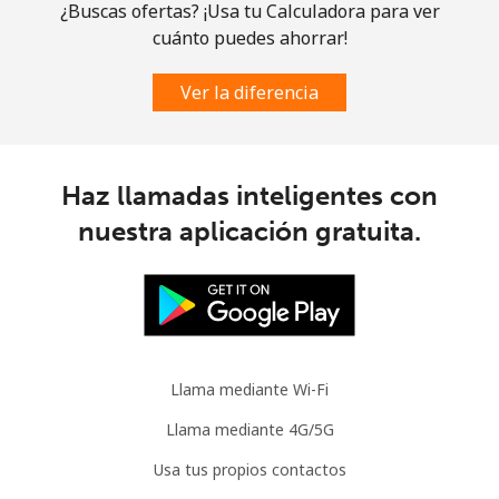
¿Buscas ofertas? ¡Usa tu Calculadora para ver
Celular
⁦3.5¢⁩
285 min por ⁦$10⁩
⁦9¢⁩
cuánto puedes ahorrar!
Slovenia
Ver la diferencia
Línea fija
⁦34.5¢⁩
28 min por ⁦$10⁩
-
Haz llamadas inteligentes con
Celular
⁦55.5¢⁩
18 min por ⁦$10⁩
-
nuestra aplicación gratuita.
Solomon Islands
All
⁦163.9¢⁩
6 min por ⁦$10⁩
-
country
Llama mediante Wi-Fi
Somalia
Llama mediante 4G/5G
Línea fija
⁦57.5¢⁩
17 min por ⁦$10⁩
-
Usa tus propios contactos