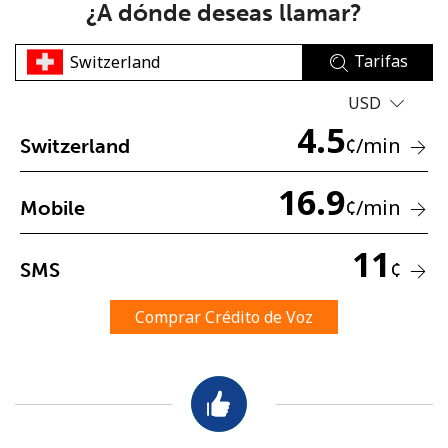
¿A dónde deseas llamar?
Tarifas
USD
4.5
¢
/min
Switzerland
No se ha creado una contraseña
16.9
Mínimo 8 caracteres
¢
/min
Mobile
Una letra mayúscula y una minúscula
Un número
11
Un caracter especial
¢
SMS
Comprar Crédito de Voz
Mantente en contacto para recibir nuestras mejores
ofertas.