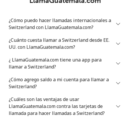
LlamaGuatemala.com
Celular
⁦40.9¢⁩
24 min por ⁦$10⁩
⁦27¢⁩
¿Cómo puedo hacer llamadas internacionales a
Serbia
Switzerland con LlamaGuatemala.com?
¿Cuánto cuesta llamar a Switzerland desde EE.
Línea fija
⁦24.5¢⁩
40 min por ⁦$10⁩
-
UU. con LlamaGuatemala.com?
Celular
⁦55.5¢⁩
18 min por ⁦$10⁩
-
¿ LlamaGuatemala.com tiene una app para
llamar a Switzerland?
Seychelles
¿Cómo agrego saldo a mi cuenta para llamar a
Switzerland?
Línea fija
⁦89.5¢⁩
11 min por ⁦$10⁩
-
¿Cuáles son las ventajas de usar
Celular
⁦87.5¢⁩
11 min por ⁦$10⁩
-
LlamaGuatemala.com contra las tarjetas de
llamada para hacer llamadas a Switzerland?
Sierra Leone