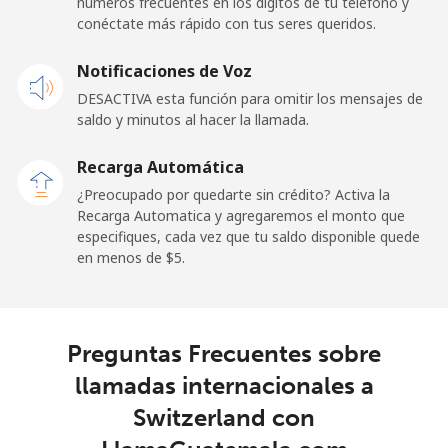
números frecuentes en los dígitos de tu teléfono y
Línea fija
⁦24.5¢⁩
40 min por ⁦$10⁩
-
conéctate más rápido con tus seres queridos.
Celular
⁦23.5¢⁩
42 min por ⁦$10⁩
-
Notificaciones de Voz
DESACTIVA esta función para omitir los mensajes de
Sao Tome And Principe
saldo y minutos al hacer la llamada.
All
⁦214.9¢⁩
4 min por ⁦$10⁩
-
Recarga Automática
country
¿Preocupado por quedarte sin crédito? Activa la
Recarga Automatica y agregaremos el monto que
Saudi Arabia
especifiques, cada vez que tu saldo disponible quede
en menos de ⁦$5⁩.
Línea fija
⁦14.9¢⁩
67 min por ⁦$10⁩
-
Celular
⁦22.9¢⁩
43 min por ⁦$10⁩
-
Preguntas Frecuentes sobre
llamadas internacionales a
Senegal
Switzerland con
Línea fija
⁦46.9¢⁩
21 min por ⁦$10⁩
-