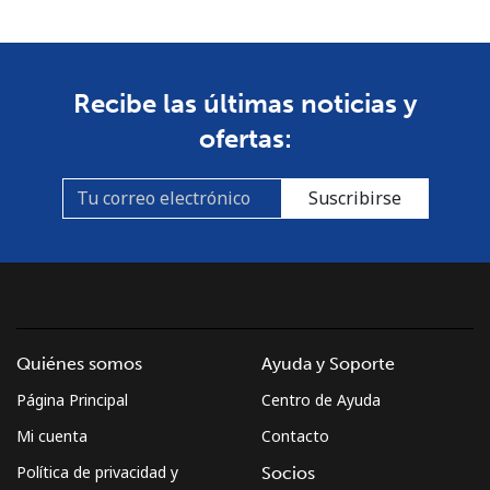
Celular
⁦53.9¢⁩
18 min por ⁦$10⁩
-
South Africa
Recibe las últimas noticias y
Línea fija
⁦12.5¢⁩
80 min por ⁦$10⁩
-
ofertas:
Celular
⁦10.5¢⁩
95 min por ⁦$10⁩
⁦7¢⁩
Suscribirse
South Korea
Línea fija
⁦4.9¢⁩
204 min por ⁦$10⁩
-
Celular
⁦3.5¢⁩
285 min por ⁦$10⁩
⁦7¢⁩
Quiénes somos
Ayuda y Soporte
South Sudan
Página Principal
Centro de Ayuda
Mi cuenta
Contacto
Celular
⁦70.5¢⁩
14 min por ⁦$10⁩
-
Política de privacidad y
Socios