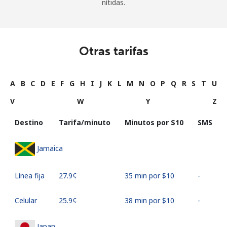
nítidas.
Otras tarifas
A
B
C
D
E
F
G
H
I
J
K
L
M
N
O
P
Q
R
S
T
U
V
W
Y
Z
Destino
Tarifa/minuto
Minutos por ⁦$10⁩
SMS
Jamaica
Línea fija
⁦27.9¢⁩
35 min por ⁦$10⁩
-
Celular
⁦25.9¢⁩
38 min por ⁦$10⁩
-
Japan