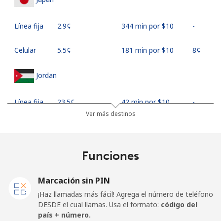
Línea fija
⁦2.9¢⁩
344 min por ⁦$10⁩
-
Celular
⁦5.5¢⁩
181 min por ⁦$10⁩
⁦8¢⁩
Jordan
Línea fija
⁦23.5¢⁩
42 min por ⁦$10⁩
-
Ver más destinos
Celular
⁦24.9¢⁩
40 min por ⁦$10⁩
⁦16¢⁩
Funciones
Marcación sin PIN
¡Haz llamadas más fácil! Agrega el número de teléfono
DESDE el cual llamas. Usa el formato:
código del
país + número.