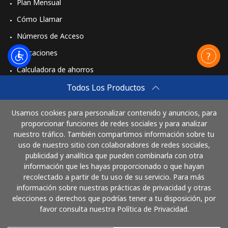
Plan Mensual
Cómo Llamar
Números de Acceso
Aplicaciones
Calculadora de ahorros
Travel eSIM
Todos Los Productos
Comprar
Usamos cookies para personalizar contenido y anuncios, para
Cómo funciona
proporcionar funciones de redes sociales y para analizar
nuestro tráfico. También compartimos información sobre tu
uso de nuestro sitio con colaboradores de redes sociales,
publicidad y analítica que pueden combinarla con otra
Paga con
información que les hayas proporcionado o que hayan
recolectado a partir de tu uso de su servicio. Para más
información sobre nuestras prácticas de privacidad y otras
elecciones o derechos que podrías tener a tu disposición, por
favor consulta nuestra Política de Privacidad.