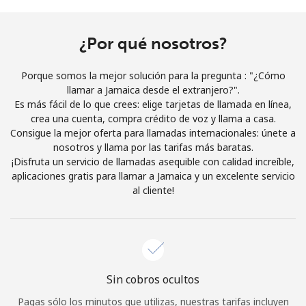
Al abrir una cuenta en este sitio web, estoy de acuerdo con
estos
Términos y condiciones.
¿Por qué nosotros?
Únete
Porque somos la mejor solución para la pregunta : "¿Cómo
llamar a Jamaica desde el extranjero?".
Es más fácil de lo que crees: elige tarjetas de llamada en línea,
crea una cuenta, compra crédito de voz y llama a casa.
Consigue la mejor oferta para llamadas internacionales: únete a
¡Hola!
nosotros y llama por las tarifas más baratas.
¡Disfruta un servicio de llamadas asequible con calidad increíble,
aplicaciones gratis para llamar a Jamaica y un excelente servicio
Inicia sesión o
REGÍSTRATE →
al cliente!
Sin cobros ocultos
¿Olvidaste tu contraseña? →
Pagas sólo los minutos que utilizas, nuestras tarifas incluyen