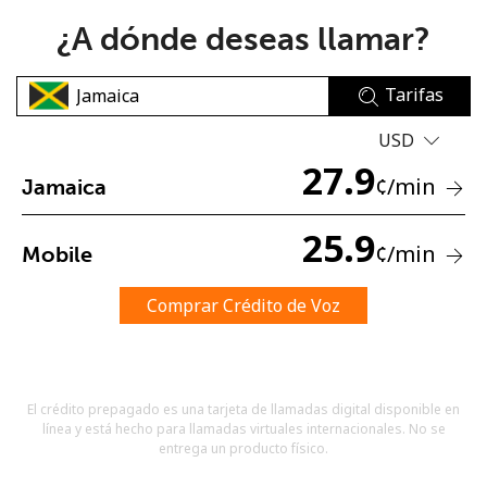
¿A dónde deseas llamar?
Tarifas
USD
27.9
No se ha creado una contraseña
¢
/min
Jamaica
Mínimo 8 caracteres
Una letra mayúscula y una minúscula
25.9
¢
/min
Mobile
Un número
Un caracter especial
Comprar Crédito de Voz
El crédito prepagado es una tarjeta de llamadas digital disponible en
línea y está hecho para llamadas virtuales internacionales. No se
Mantente en contacto para recibir nuestras mejores
entrega un producto físico.
ofertas.