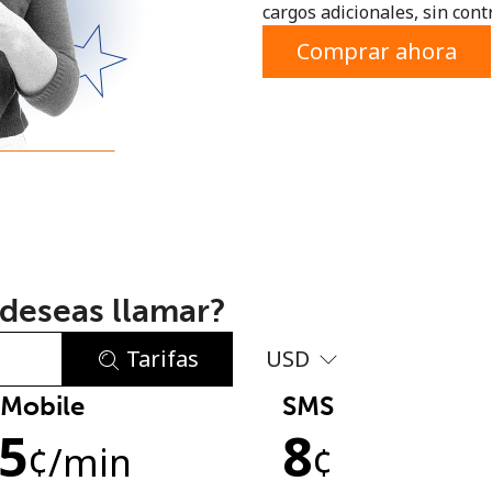
cargos adicionales, sin contr
o
Comprar ahora
deseas llamar?
Tarifas
USD
Mobile
SMS
No se ha creado una contraseña
.5
8
Mínimo 8 caracteres
¢
/min
¢
Una letra mayúscula y una minúscula