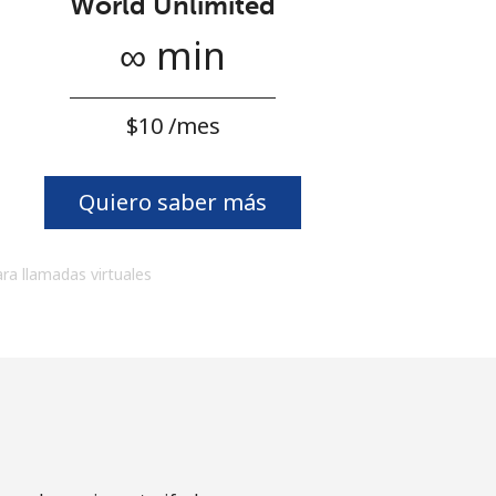
World Unlimited
∞ min
⁦$10⁩ /mes
Quiero saber más
ara llamadas virtuales