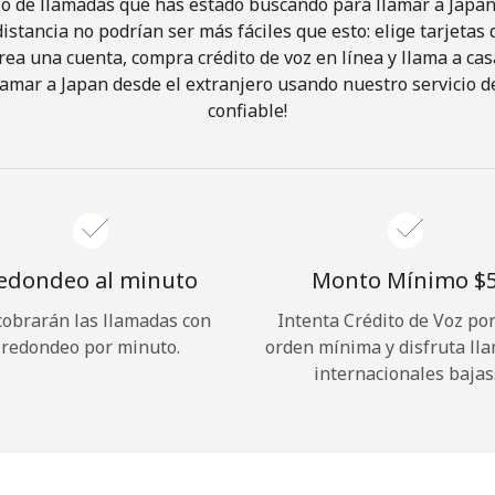
io de llamadas que has estado buscando para llamar a Japan 
istancia no podrían ser más fáciles que esto: elige tarjeta
rea una cuenta, compra crédito de voz en línea y llama a cas
¡Hola!
amar a Japan desde el extranjero usando nuestro servicio de
confiable!
Inicia sesión o
REGÍSTRATE →
edondeo al minuto
Monto Mínimo ⁦$5
cobrarán las llamadas con
Intenta Crédito de Voz po
redondeo por minuto.
orden mínima y disfruta ll
¿Olvidaste tu contraseña? →
internacionales bajas
Iniciar Sesión