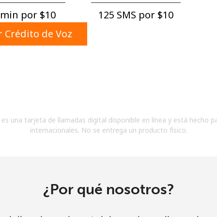
Un número
min por ⁦$10⁩
125 SMS por ⁦$10⁩
Un caracter especial
 Crédito de Voz
Mantente en contacto para recibir nuestras mejores
ofertas.
es una tarjeta de llamadas digital disponible en línea y está hecho p
Al abrir una cuenta en este sitio web, estoy de
internacionales. No se entrega un producto físico.
acuerdo con estos
Términos y condiciones.
Únete
¿Por qué nosotros?