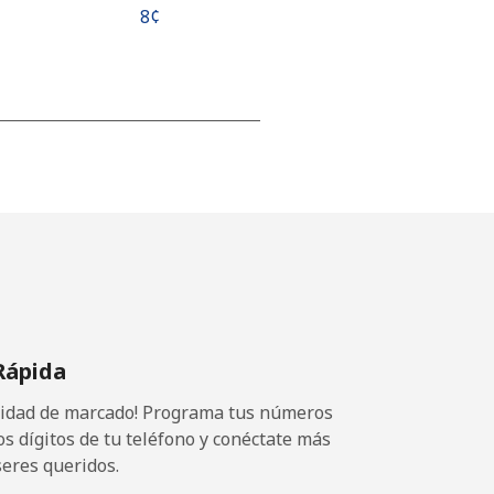
⁦8¢⁩
-
⁦16¢⁩
Rápida
ocidad de marcado! Programa tus números
os dígitos de tu teléfono y conéctate más
seres queridos.