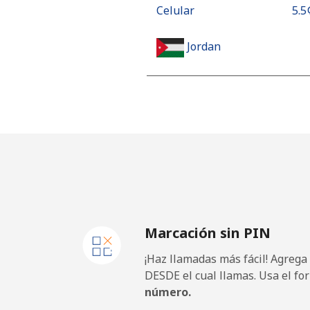
Celular
⁦5.5¢
Jordan
Línea fija
⁦23.
Celular
⁦24.
Marcación sin PIN
¡Haz llamadas más fácil! Agrega
DESDE el cual llamas. Usa el fo
número.