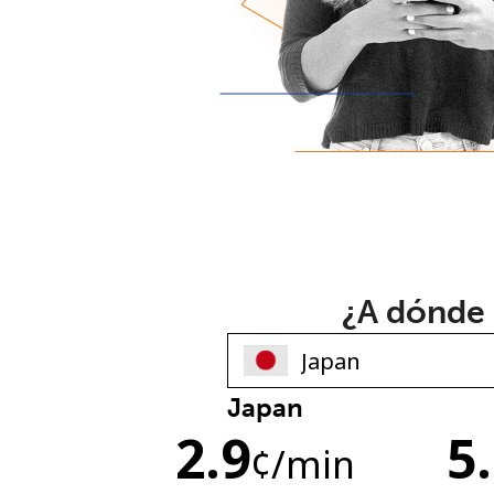
¿A dónde 
Japan
2.9
5
¢
/min