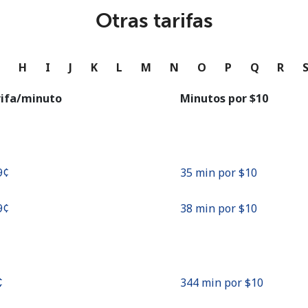
o
Otras tarifas
Continuar con
G
H
I
J
K
L
M
N
O
P
Q
R
rifa/minuto
Minutos por ⁦$10⁩
9¢⁩
35 min por ⁦$10⁩
9¢⁩
38 min por ⁦$10⁩
⁩
344 min por ⁦$10⁩