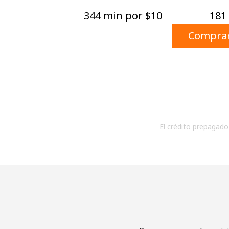
344 min por ⁦$10⁩
181 
Comprar
El crédito prepagado 