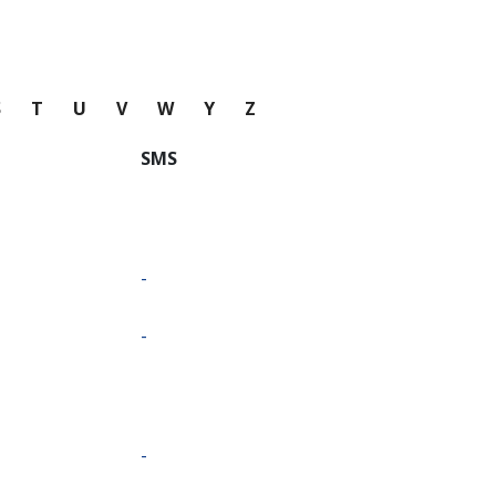
S
T
U
V
W
Y
Z
SMS
-
-
-