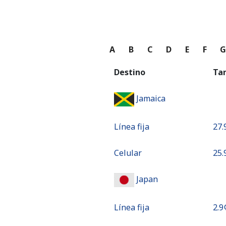
A
B
C
D
E
F
Destino
Ta
Jamaica
Línea fija
⁦27.
Celular
⁦25.
Japan
Línea fija
⁦2.9¢