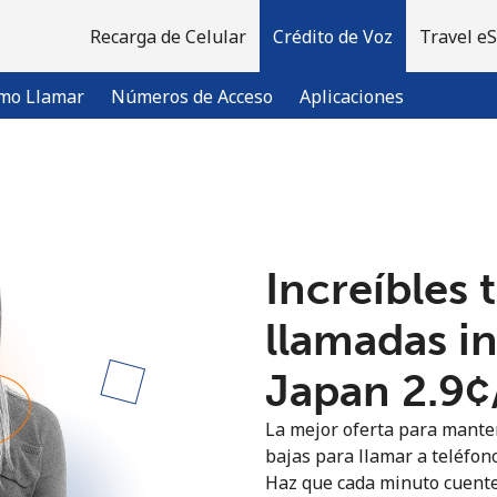
Recarga de Celular
Crédito de Voz
Travel e
mo Llamar
Números de Acceso
Aplicaciones
¡Bienvenido!
Increíbles 
¿Ya tienes una cuenta?
Inicia sesión →
llamadas i
Regístrate con
Japan ⁦2.9¢
La mejor oferta para manten
bajas para llamar a teléfono
Haz que cada minuto cuente