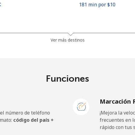
⁩
181 min por ⁦$10⁩
5¢⁩
42 min por ⁦$10⁩
Ver más destinos
9¢⁩
40 min por ⁦$10⁩
Funciones
Marcación 
 el número de teléfono
¡Mejora la vel
rmato:
código del país +
frecuentes en l
rápido con tus 