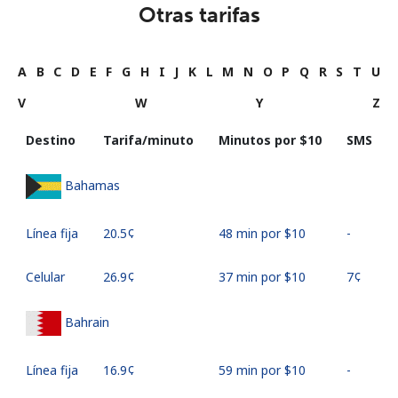
Otras tarifas
A
B
C
D
E
F
G
H
I
J
K
L
M
N
O
P
Q
R
S
T
U
V
W
Y
Z
Destino
Tarifa/minuto
Minutos por ⁦$10⁩
SMS
Bahamas
Línea fija
⁦20.5¢⁩
48 min por ⁦$10⁩
-
Celular
⁦26.9¢⁩
37 min por ⁦$10⁩
⁦7¢⁩
Bahrain
Línea fija
⁦16.9¢⁩
59 min por ⁦$10⁩
-