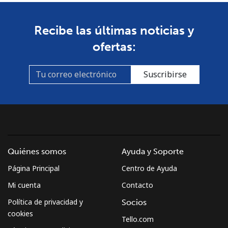
Línea fija
⁦1.5¢⁩
665 min por ⁦$10⁩
-
Recibe las últimas noticias y
ofertas:
Celular
⁦4.5¢⁩
222 min por ⁦$10⁩
⁦35¢⁩
Burkina Faso
Suscribirse
Línea fija
⁦54.5¢⁩
18 min por ⁦$10⁩
-
Celular
⁦47.9¢⁩
20 min por ⁦$10⁩
⁦26¢⁩
Burundi
Quiénes somos
Ayuda y Soporte
Página Principal
Centro de Ayuda
Línea fija
⁦69.5¢⁩
14 min por ⁦$10⁩
-
Mi cuenta
Contacto
Celular
⁦63.5¢⁩
15 min por ⁦$10⁩
-
Política de privacidad y
Socios
cookies
Tello.com