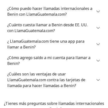
¿Cómo puedo hacer llamadas internacionales a
Celular
⁦55.9¢⁩
17 min por ⁦$10⁩
-
Benin con LlamaGuatemala.com?
Bermuda
¿Cuánto cuesta llamar a Benin desde EE. UU.
con LlamaGuatemala.com?
Línea fija
⁦3.5¢⁩
285 min por ⁦$10⁩
-
¿ LlamaGuatemala.com tiene una app para
llamar a Benin?
Celular
⁦3.5¢⁩
285 min por ⁦$10⁩
⁦16¢⁩
¿Cómo agrego saldo a mi cuenta para llamar a
Bhutan
Benin?
Línea fija
⁦9.9¢⁩
101 min por ⁦$10⁩
-
¿Cuáles son las ventajas de usar
LlamaGuatemala.com contra las tarjetas de
Celular
llamada para hacer llamadas a Benin?
⁦9.5¢⁩
105 min por ⁦$10⁩
-
Bolivia
¿Tienes más preguntas sobre llamadas internacionales