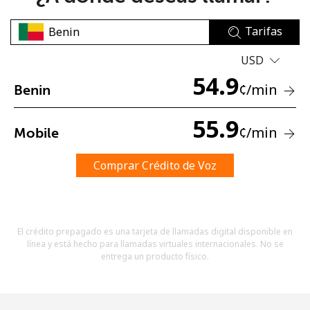
Tarifas
USD
54.9
¢
/min
Benin
No se ha creado una contraseña
55.9
¢
/min
Mobile
Mínimo 8 caracteres
Una letra mayúscula y una minúscula
Un número
Comprar Crédito de Voz
Un caracter especial
El crédito prepagado es una tarjeta de llamadas digital disponible en
línea y está hecho para llamadas virtuales internacionales. No se
entrega un producto físico.
Mantente en contacto para recibir nuestras mejores
ofertas.