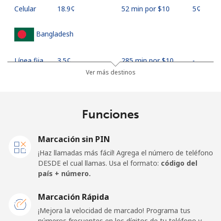
Celular
⁦18.9¢⁩
52 min por ⁦$10⁩
⁦5¢⁩
Bangladesh
Línea fija
⁦3.5¢⁩
285 min por ⁦$10⁩
-
Ver más destinos
Celular
⁦2.8¢⁩
357 min por ⁦$10⁩
-
Barbados
Funciones
Línea fija
⁦28.5¢⁩
35 min por ⁦$10⁩
-
Marcación sin PIN
¡Haz llamadas más fácil! Agrega el número de teléfono
Celular
⁦32.5¢⁩
30 min por ⁦$10⁩
-
DESDE el cual llamas. Usa el formato:
código del
país + número.
Belarus
Marcación Rápida
¡Mejora la velocidad de marcado! Programa tus
Línea fija
⁦55.5¢⁩
18 min por ⁦$10⁩
-
números frecuentes en los dígitos de tu teléfono y