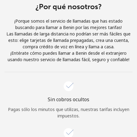
Al abrir una cuenta en este sitio web, estoy de acuerdo con
¿Por qué nosotros?
estos
Términos y condiciones.
¡Porque somos el servicio de llamadas que has estado
buscando para llamar a Benin por las mejores tarifas!
Únete
Las llamadas de larga distancia no podrían ser más fáciles que
esto: elige tarjetas de llamada prepagadas, crea una cuenta,
compra crédito de voz en línea y llama a casa.
¡Entérate cómo puedes llamar a Benin desde el extranjero
usando nuestro servicio de llamadas fácil, seguro y confiable!
¡Hola!
Inicia sesión o
REGÍSTRATE →
Sin cobros ocultos
Pagas sólo los minutos que utilizas, nuestras tarifas incluyen
impuestos.
¿Olvidaste tu contraseña? →