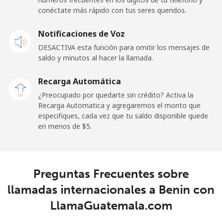
conéctate más rápido con tus seres queridos.
Celular
⁦50.9¢⁩
19 min por ⁦$10⁩
-
Notificaciones de Voz
Belgium
DESACTIVA esta función para omitir los mensajes de
saldo y minutos al hacer la llamada.
Línea fija
⁦2.9¢⁩
344 min por ⁦$10⁩
-
Recarga Automática
Celular
⁦34.5¢⁩
28 min por ⁦$10⁩
⁦11¢⁩
¿Preocupado por quedarte sin crédito? Activa la
Recarga Automatica y agregaremos el monto que
especifiques, cada vez que tu saldo disponible quede
Belize
en menos de ⁦$5⁩.
Línea fija
⁦30.9¢⁩
32 min por ⁦$10⁩
-
Celular
⁦31.5¢⁩
31 min por ⁦$10⁩
⁦14¢⁩
Preguntas Frecuentes sobre
llamadas internacionales a Benin con
Benin
LlamaGuatemala.com
Línea fija
⁦54.9¢⁩
18 min por ⁦$10⁩
-