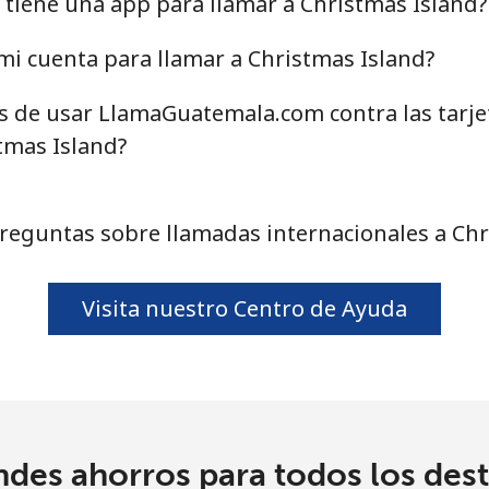
tiene una app para llamar a Christmas Island?
i cuenta para llamar a Christmas Island?
4.5¢⁩
222 min por ⁦$10⁩
as de usar LlamaGuatemala.com contra las tarj
1.6¢⁩
625 min por ⁦$10⁩
tmas Island?
1.7¢⁩
588 min por ⁦$10⁩
reguntas sobre llamadas internacionales a Chr
Visita nuestro Centro de Ayuda
4.9¢⁩
204 min por ⁦$10⁩
4.9¢⁩
204 min por ⁦$10⁩
ndes ahorros para todos los dest
¢⁩
333 min por ⁦$10⁩