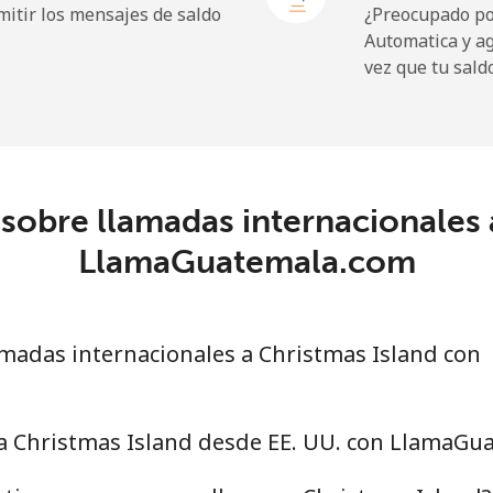
itir los mensajes de saldo
¿Preocupado por
Automatica y a
19.9¢⁩
50 min por ⁦$10⁩
vez que tu sald
27.5¢⁩
36 min por ⁦$10⁩
c
sobre llamadas internacionales 
88.5¢⁩
11 min por ⁦$10⁩
LlamaGuatemala.com
73.9¢⁩
13 min por ⁦$10⁩
madas internacionales a Christmas Island con
78.9¢⁩
12 min por ⁦$10⁩
 a Christmas Island desde EE. UU. con LlamaGu
71.5¢⁩
13 min por ⁦$10⁩