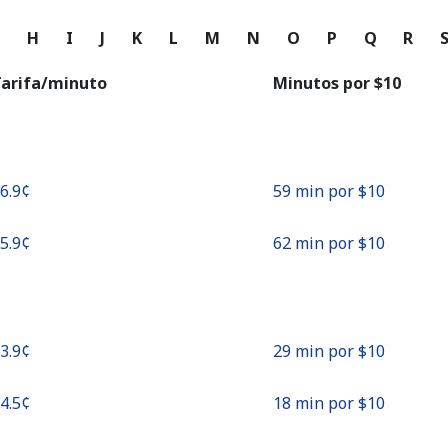
o
G
H
I
J
K
L
M
N
O
P
Q
R
Continuar con
arifa/minuto
Minutos por ⁦$10⁩
16.9¢⁩
59 min por ⁦$10⁩
15.9¢⁩
62 min por ⁦$10⁩
33.9¢⁩
29 min por ⁦$10⁩
54.5¢⁩
18 min por ⁦$10⁩