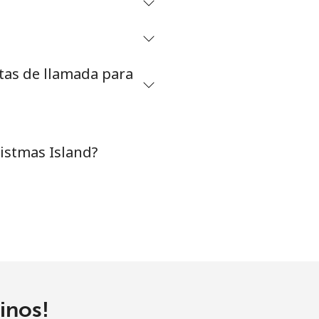
-
etas de llamada para
⁦8¢⁩
-
istmas Island?
-
-
inos!
-