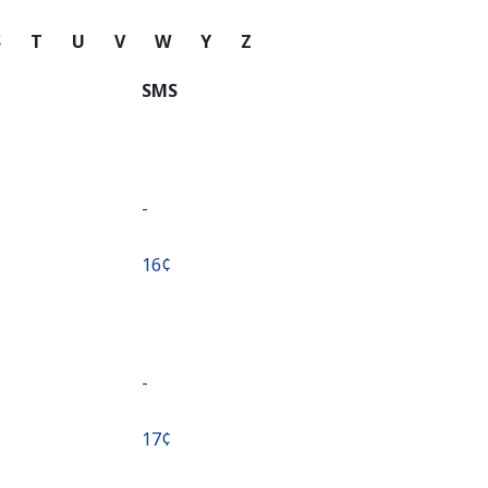
S
T
U
V
W
Y
Z
SMS
-
⁦16¢⁩
-
⁦17¢⁩