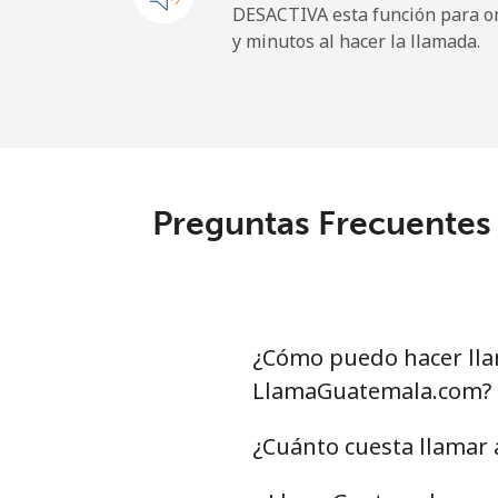
DESACTIVA esta función para om
y minutos al hacer la llamada.
Línea fija
⁦
Celular
⁦
Central African Republi
Preguntas Frecuentes 
Línea fija
⁦
Celular
⁦
Chad
¿Cómo puedo hacer lla
LlamaGuatemala.com?
Línea fija
⁦
¿Cuánto cuesta llamar
Celular
⁦