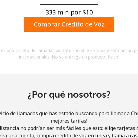
Un número
Un caracter especial
333 min por ⁦$10⁩
Comprar Crédito de Voz
es una tarjeta de llamadas digital disponible en línea y está hecho p
internacionales. No se entrega un producto físico.
Mantente en contacto para recibir nuestras mejores
ofertas.
Al abrir una cuenta en este sitio web, estoy de
acuerdo con estos
Términos y condiciones.
¿Por qué nosotros?
Únete
vicio de llamadas que has estado buscando para llamar a Chr
mejores tarifas!
istancia no podrían ser más fáciles que esto: elige tarjeta
rea una cuenta, compra crédito de voz en línea y llama a cas