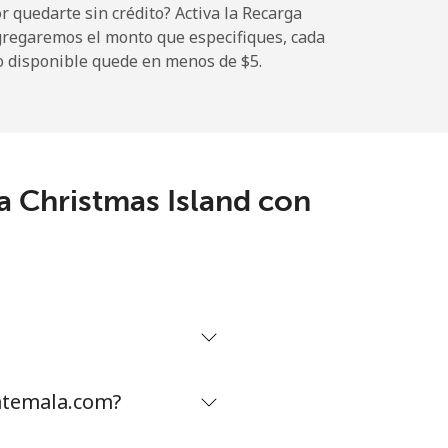
 quedarte sin crédito? Activa la Recarga
gregaremos el monto que especifiques, cada
-
o disponible quede en menos de ⁦$5⁩.
-
a Christmas Island con
-
-
-
atemala.com?
⁦16¢⁩