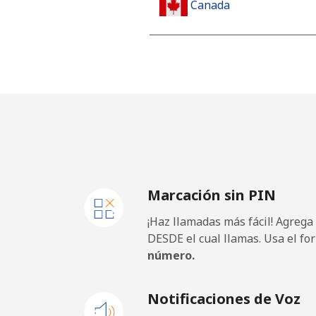
Canada
All country
⁦
Cape Verde
Línea fija
⁦
Celular
⁦
Marcación sin PIN
Caribbean Netherlands
¡Haz llamadas más fácil! Agrega
Línea fija
⁦
DESDE el cual llamas. Usa el fo
número.
Celular
⁦
Notificaciones de Voz
Cayman Islands