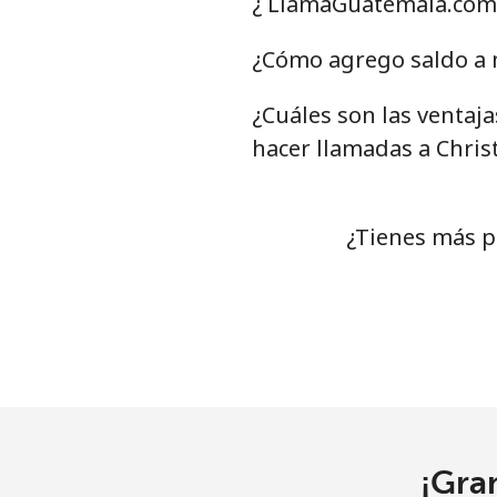
¿ LlamaGuatemala.com 
Chile
¿Cómo agrego saldo a m
Línea fija
⁦
¿Cuáles son las ventaj
Celular
⁦
hacer llamadas a Chris
Santiago
⁦
¿Tienes más p
China
Línea fija
⁦
Celular
⁦
Christmas Island
¡Gra
All country
⁦3