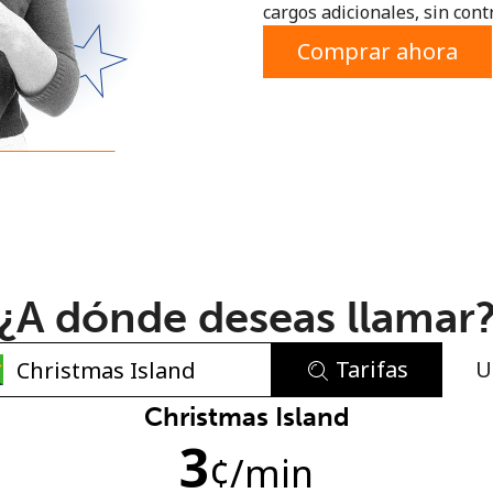
cargos adicionales, sin contr
o
Comprar ahora
¿A dónde deseas llamar
Tarifas
U
No se ha creado una contraseña
Christmas Island
3
Mínimo 8 caracteres
¢
/min
Una letra mayúscula y una minúscula