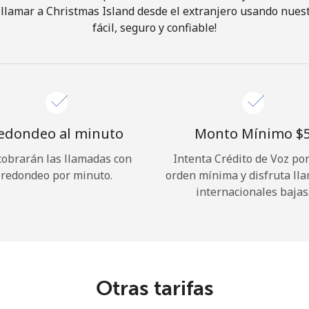
llamar a Christmas Island desde el extranjero usando nuest
fácil, seguro y confiable!
¡Hola!
Inicia sesión o
REGÍSTRATE →
edondeo al minuto
Monto Mínimo ⁦$5
cobrarán las llamadas con
Intenta Crédito de Voz po
redondeo por minuto.
orden mínima y disfruta ll
internacionales bajas
¿Olvidaste tu contraseña? →
Iniciar Sesión
Otras tarifas