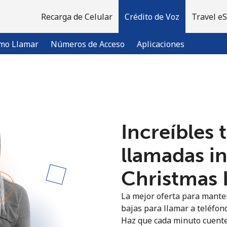
Recarga de Celular
Crédito de Voz
Travel e
mo Llamar
Números de Acceso
Aplicaciones
¡Bienvenido!
Increíbles 
¿Ya tienes una cuenta?
Inicia sesión →
llamadas i
Regístrate con
Christmas I
La mejor oferta para manten
bajas para llamar a teléfono
Haz que cada minuto cuente