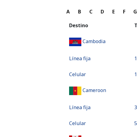
A
B
C
D
E
F
Destino
T
Cambodia
Línea fija
⁦
Celular
⁦
Cameroon
Línea fija
⁦
Celular
⁦