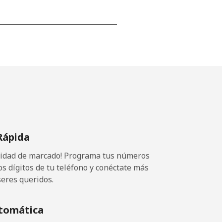
⁦15¢⁩
-
⁦16¢⁩
Rápida
ocidad de marcado! Programa tus números
-
os dígitos de tu teléfono y conéctate más
seres queridos.
⁦15¢⁩
tomática