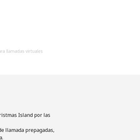
ara llamadas virtuales
istmas Island por las
s de llamada prepagadas,
a.