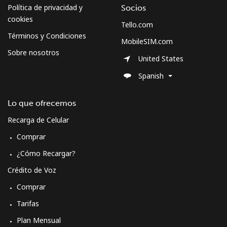
Micronesia
Política de privacidad y
Socios
cookies
Tello.com
All country
⁦70.9¢⁩
14 min por
-
Términos y Condiciones
⁦$10⁩
MobileSIM.com
Sobre nosotros
United States
Moldova
Spanish
Línea fija
⁦38.9¢⁩
25 min por
-
Lo que ofrecemos
⁦$10⁩
Recarga de Celular
Celular
⁦39.9¢⁩
25 min por
⁦32¢⁩
Comprar
⁦$10⁩
¿Cómo Recargar?
Monaco
Crédito de Voz
Comprar
Línea fija
⁦42.5¢⁩
23 min por
-
Tarifas
⁦$10⁩
Plan Mensual