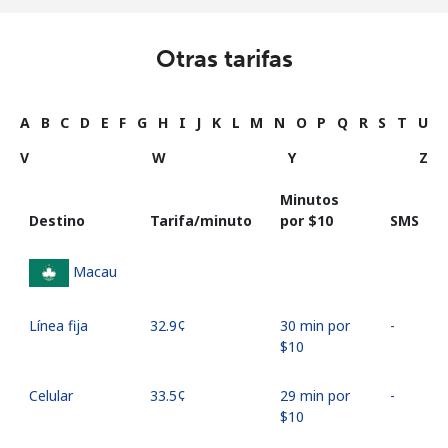
Otras tarifas
A
B
C
D
E
F
G
H
I
J
K
L
M
N
O
P
Q
R
S
T
U
V
W
Y
Z
Minutos
Destino
Tarifa/minuto
por ⁦$10⁩
SMS
Macau
Línea fija
⁦32.9¢⁩
30 min por
-
⁦$10⁩
Celular
⁦33.5¢⁩
29 min por
-
⁦$10⁩