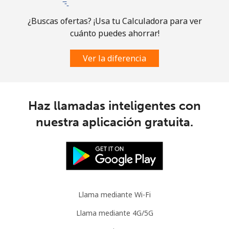
¿Buscas ofertas? ¡Usa tu Calculadora para ver
Celular
⁦30.9¢⁩
32 min por
-
cuánto puedes ahorrar!
⁦$10⁩
Ver la diferencia
Mauritania
Línea fija
⁦86.9¢⁩
11 min por
-
⁦$10⁩
Haz llamadas inteligentes con
nuestra aplicación gratuita.
Celular
⁦89.5¢⁩
11 min por
-
⁦$10⁩
Mauritius
Línea fija
⁦8.5¢⁩
117 min por
-
Llama mediante Wi-Fi
⁦$10⁩
Llama mediante 4G/5G
Celular
⁦7.5¢⁩
133 min por
⁦32¢⁩