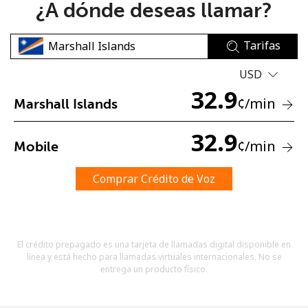
¿A dónde deseas llamar?
Tarifas
USD
32.9
¢
/min
Marshall Islands
No se ha creado una contraseña
Mínimo 8 caracteres
32.9
¢
/min
Mobile
Una letra mayúscula y una minúscula
Un número
Un caracter especial
Comprar Crédito de Voz
El crédito prepagado es una tarjeta de llamadas digital disponible en
línea y está hecho para llamadas virtuales internacionales. No se
entrega un producto físico.
Mantente en contacto para recibir nuestras mejores
ofertas.