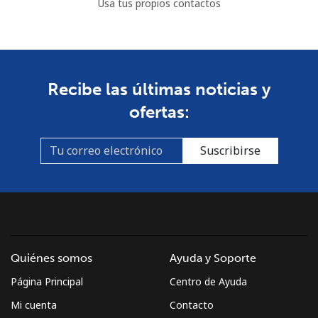
Usa tus propios contactos
⁦$10⁩
Mayotte Island
Línea fija
⁦37.5¢⁩
26 min por
-
Recibe las últimas noticias y
⁦$10⁩
ofertas:
Celular
⁦61.9¢⁩
16 min por
-
⁦$10⁩
Suscribirse
Mexico
Línea fija
⁦1.5¢⁩
665 min por
-
⁦$10⁩
Quiénes somos
Ayuda y Soporte
Celular
⁦1.5¢⁩
665 min por
⁦7¢⁩
Página Principal
Centro de Ayuda
⁦$10⁩
Mi cuenta
Contacto