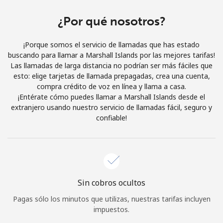
Al abrir una cuenta en este sitio web, estoy de acuerdo con
estos
Términos y condiciones.
¿Por qué nosotros?
¡Porque somos el servicio de llamadas que has estado
Únete
buscando para llamar a Marshall Islands por las mejores tarifas!
Las llamadas de larga distancia no podrían ser más fáciles que
esto: elige tarjetas de llamada prepagadas, crea una cuenta,
compra crédito de voz en línea y llama a casa.
¡Entérate cómo puedes llamar a Marshall Islands desde el
¡Hola!
extranjero usando nuestro servicio de llamadas fácil, seguro y
confiable!
Inicia sesión o
REGÍSTRATE →
Sin cobros ocultos
Pagas sólo los minutos que utilizas, nuestras tarifas incluyen
¿Olvidaste tu contraseña? →
impuestos.