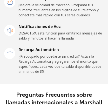
Línea fija
⁦57.9¢⁩
17 min por
-
¡Mejora la velocidad de marcado! Programa tus
⁦$10⁩
números frecuentes en los dígitos de tu teléfono y
conéctate más rápido con tus seres queridos.
Celular
⁦57.9¢⁩
17 min por
-
Notificaciones de Voz
⁦$10⁩
DESACTIVA esta función para omitir los mensajes de
saldo y minutos al hacer la llamada.
Malaysia
Recarga Automática
Línea fija
⁦1.5¢⁩
665 min por
-
¿Preocupado por quedarte sin crédito? Activa la
⁦$10⁩
Recarga Automatica y agregaremos el monto que
especifiques, cada vez que tu saldo disponible quede
Celular
⁦1.5¢⁩
665 min por
-
en menos de ⁦$5⁩.
⁦$10⁩
Maldives
Preguntas Frecuentes sobre
Línea fija
⁦109.9¢⁩
9 min por
-
llamadas internacionales a Marshall
⁦$10⁩