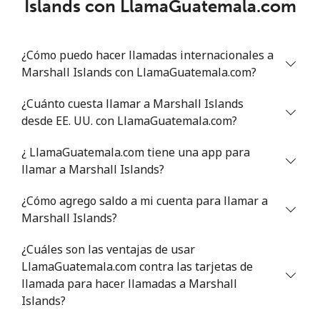
Islands con LlamaGuatemala.com
Celular
⁦108.9¢⁩
9 min por
-
⁦$10⁩
¿Cómo puedo hacer llamadas internacionales a
Marshall Islands con LlamaGuatemala.com?
Mali
¿Cuánto cuesta llamar a Marshall Islands
Línea fija
⁦53.9¢⁩
18 min por
-
desde EE. UU. con LlamaGuatemala.com?
⁦$10⁩
¿ LlamaGuatemala.com tiene una app para
Celular
⁦53.9¢⁩
18 min por
⁦17¢⁩
llamar a Marshall Islands?
⁦$10⁩
¿Cómo agrego saldo a mi cuenta para llamar a
Malta
Marshall Islands?
¿Cuáles son las ventajas de usar
Línea fija
⁦39.5¢⁩
25 min por
-
LlamaGuatemala.com contra las tarjetas de
⁦$10⁩
llamada para hacer llamadas a Marshall
Islands?
Celular
⁦58.5¢⁩
17 min por
⁦8¢⁩
⁦$10⁩