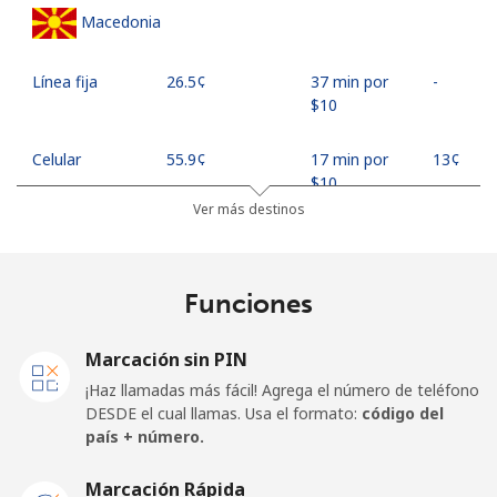
Macedonia
Línea fija
⁦26.5¢⁩
37 min por
-
⁦$10⁩
Celular
⁦55.9¢⁩
17 min por
⁦13¢⁩
⁦$10⁩
Ver más destinos
Madagascar
Funciones
Línea fija
⁦81.9¢⁩
12 min por
-
⁦$10⁩
Marcación sin PIN
Celular
⁦88.5¢⁩
11 min por
-
¡Haz llamadas más fácil! Agrega el número de teléfono
⁦$10⁩
DESDE el cual llamas. Usa el formato:
código del
país + número.
Malawi
Marcación Rápida