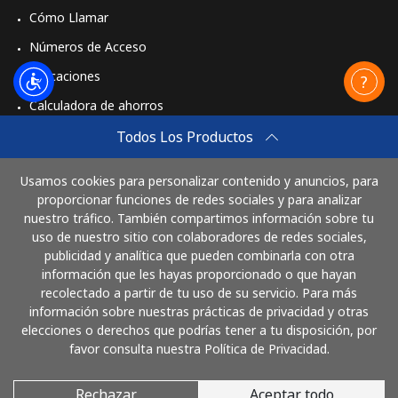
Celular
⁦53.5¢⁩
18 min por
⁦10¢⁩
Cómo Llamar
⁦$10⁩
Números de Acceso
Mongolia
Aplicaciones
Calculadora de ahorros
Línea fija
⁦3.5¢⁩
285 min por
-
⁦$10⁩
Travel eSIM
Todos Los Productos
Comprar
Celular
⁦2.6¢⁩
384 min por
-
Usamos cookies para personalizar contenido y anuncios, para
Cómo funciona
⁦$10⁩
proporcionar funciones de redes sociales y para analizar
nuestro tráfico. También compartimos información sobre tu
uso de nuestro sitio con colaboradores de redes sociales,
Montenegro
publicidad y analítica que pueden combinarla con otra
Paga con
información que les hayas proporcionado o que hayan
Línea fija
⁦41.5¢⁩
24 min por
-
recolectado a partir de tu uso de su servicio. Para más
⁦$10⁩
información sobre nuestras prácticas de privacidad y otras
elecciones o derechos que podrías tener a tu disposición, por
favor consulta nuestra Política de Privacidad.
Celular
⁦59.5¢⁩
16 min por
-
⁦$10⁩
Rechazar
Aceptar todo