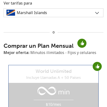
Ver tarifas para
o
No se ha creado una contraseña
Comprar un Plan Mensual
Mínimo 8 caracteres
Una letra mayúscula y una minúscula
Mejor oferta:
Minutos ilimitados - Fijos y celulares
Un número
Un caracter especial
World Unlimited
Incluye Llamadas A + 50 Países
min
Mantente en contacto para recibir nuestras mejores
ofertas.
$10/mes