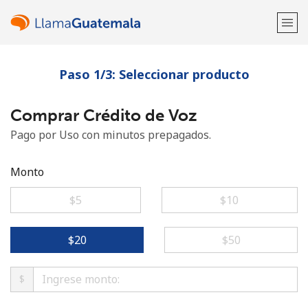
Paso 1/3: Seleccionar producto
¡Bienvenido!
Comprar Crédito de Voz
¿Ya tienes una cuenta?
Inicia sesión →
Pago por Uso con minutos prepagados.
Regístrate con
Monto
⁦$5⁩
⁦$10⁩
o
⁦$20⁩
⁦$50⁩
$