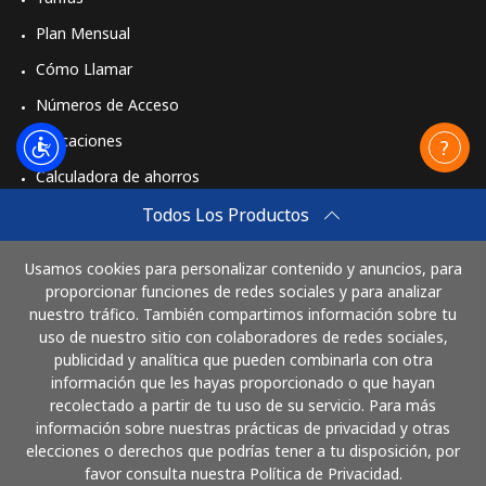
Plan Mensual
Cómo Llamar
Números de Acceso
Aplicaciones
Calculadora de ahorros
Travel eSIM
Todos Los Productos
Comprar
Usamos cookies para personalizar contenido y anuncios, para
Cómo funciona
proporcionar funciones de redes sociales y para analizar
nuestro tráfico. También compartimos información sobre tu
uso de nuestro sitio con colaboradores de redes sociales,
publicidad y analítica que pueden combinarla con otra
Paga con
información que les hayas proporcionado o que hayan
recolectado a partir de tu uso de su servicio. Para más
información sobre nuestras prácticas de privacidad y otras
elecciones o derechos que podrías tener a tu disposición, por
favor consulta nuestra Política de Privacidad.