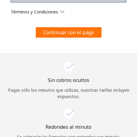
Al abrir una cuenta en este sitio web, estoy de acuerdo con
estos
Términos y condiciones.
Términos y Condiciones
Únete
Continuar con el pago
¡Hola!
Sin cobros ocultos
Inicia sesión o
REGÍSTRATE →
Pagas sólo los minutos que utilizas, nuestras tarifas incluyen
impuestos.
Redondeo al minuto
¿Olvidaste tu contraseña? →
Se cobrarán las llamadas con redondeo por minuto.