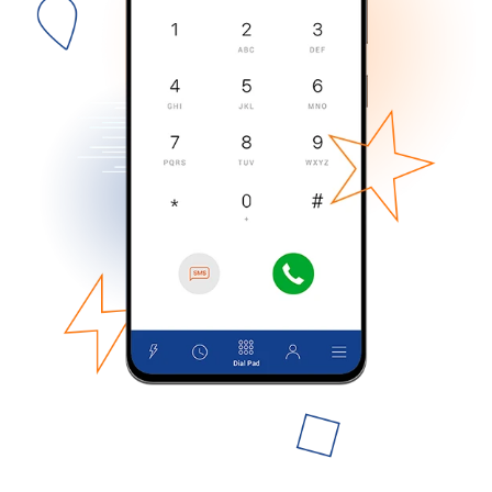
No se ha creado una contraseña
Mínimo 8 caracteres
Una letra mayúscula y una minúscula
Un número
Un caracter especial
Mantente en contacto para recibir nuestras mejores
ofertas.