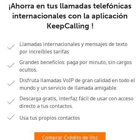
¡Ahorra en tus llamadas telefónicas
Al abrir una cuenta en este sitio web, estoy de acuerdo con
estos
Términos y condiciones.
internacionales con la aplicación
KeepCalling !
Únete
Llamadas internacionales y mensajes de texto
por increíbles tarifas
Grandes beneficios: paga por minuto, sin cargos
¡Hola!
ocultos.
Disfruta llamadas VoIP de gran calidad en todo el
Inicia sesión o
REGÍSTRATE →
mundo y un servicio de llamada amigable.
Descarga gratis, interfaz fácil de usar con acceso
directo a tus contactos.
Usa tus propios contactos
¿Olvidaste tu contraseña? →
Comprar Crédito de Voz