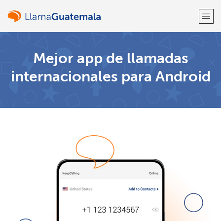
¡Bienvenido!
Mejor app de llamadas
internacionales para Android
¿Ya tienes una cuenta?
Inicia sesión →
Regístrate con
o