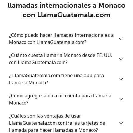
Línea fija
⁦109.9¢⁩
9 min por
-
llamadas internacionales a Monaco
⁦$10⁩
con LlamaGuatemala.com
Celular
⁦108.9¢⁩
9 min por
-
⁦$10⁩
¿Cómo puedo hacer llamadas internacionales a
Monaco con LlamaGuatemala.com?
Mali
¿Cuánto cuesta llamar a Monaco desde EE. UU.
Línea fija
⁦53.9¢⁩
18 min por
-
con LlamaGuatemala.com?
⁦$10⁩
¿ LlamaGuatemala.com tiene una app para
Celular
⁦53.9¢⁩
18 min por
⁦17¢⁩
llamar a Monaco?
⁦$10⁩
¿Cómo agrego saldo a mi cuenta para llamar a
Malta
Monaco?
¿Cuáles son las ventajas de usar
Línea fija
⁦39.5¢⁩
25 min por
-
LlamaGuatemala.com contra las tarjetas de
⁦$10⁩
llamada para hacer llamadas a Monaco?