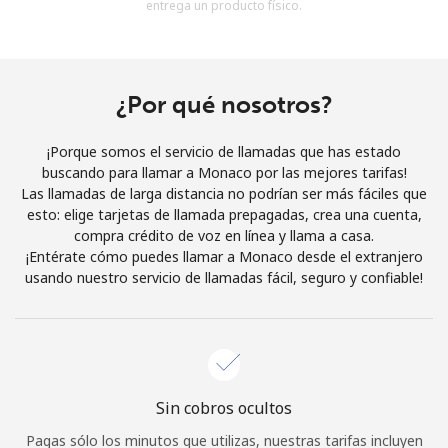
entrega un producto físico.
Al abrir una cuenta en este sitio web, estoy de acuerdo con
estos
Términos y condiciones.
Únete
¿Por qué nosotros?
¡Porque somos el servicio de llamadas que has estado
buscando para llamar a Monaco por las mejores tarifas!
Las llamadas de larga distancia no podrían ser más fáciles que
¡Hola!
esto: elige tarjetas de llamada prepagadas, crea una cuenta,
compra crédito de voz en línea y llama a casa.
¡Entérate cómo puedes llamar a Monaco desde el extranjero
Inicia sesión o
REGÍSTRATE →
usando nuestro servicio de llamadas fácil, seguro y confiable!
Sin cobros ocultos
¿Olvidaste tu contraseña? →
Pagas sólo los minutos que utilizas, nuestras tarifas incluyen