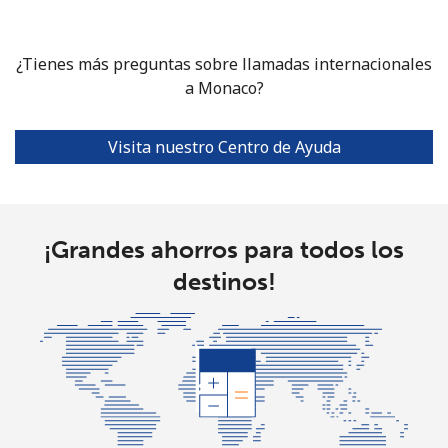
Celular
⁦58.5¢⁩
17 min por
⁦8¢⁩
⁦$10⁩
¿Tienes más preguntas sobre llamadas internacionales
a Monaco?
Mariana Islands
All country
⁦10.5¢⁩
95 min por
-
Visita nuestro Centro de Ayuda
⁦$10⁩
Marshall Islands
¡Grandes ahorros para todos los
Línea fija
⁦32.9¢⁩
30 min por
-
destinos!
⁦$10⁩
Celular
⁦32.9¢⁩
30 min por
-
⁦$10⁩
Martinique