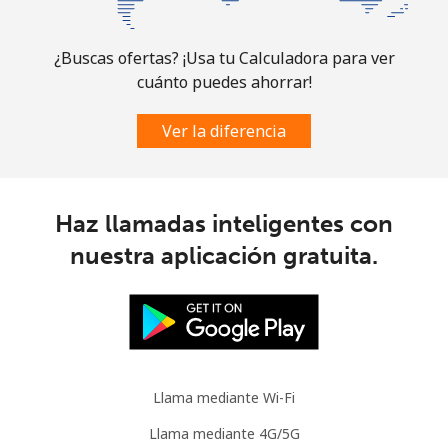
Línea fija
⁦6.9¢⁩
144 min por
-
⁦$10⁩
¿Buscas ofertas? ¡Usa tu Calculadora para ver
cuánto puedes ahorrar!
Celular
⁦30.9¢⁩
32 min por
-
⁦$10⁩
Ver la diferencia
Mauritania
Línea fija
⁦86.9¢⁩
11 min por
-
Haz llamadas inteligentes con
⁦$10⁩
nuestra aplicación gratuita.
Celular
⁦89.5¢⁩
11 min por
-
⁦$10⁩
Mauritius
Llama mediante Wi-Fi
Línea fija
⁦8.5¢⁩
117 min por
-
⁦$10⁩
Llama mediante 4G/5G