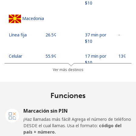
⁦$10⁩
Macedonia
Línea fija
⁦26.5¢⁩
37 min por
-
⁦$10⁩
Celular
⁦55.9¢⁩
17 min por
⁦13¢⁩
⁦$10⁩
Ver más destinos
Madagascar
Funciones
Línea fija
⁦81.9¢⁩
12 min por
-
⁦$10⁩
Marcación sin PIN
Celular
⁦88.5¢⁩
11 min por
-
¡Haz llamadas más fácil! Agrega el número de teléfono
⁦$10⁩
DESDE el cual llamas. Usa el formato:
código del
país + número.