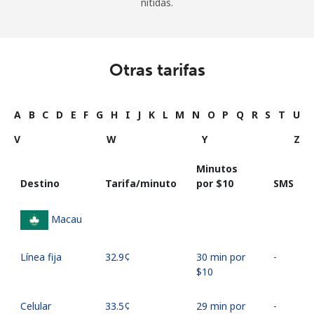
nítidas.
Otras tarifas
A
B
C
D
E
F
G
H
I
J
K
L
M
N
O
P
Q
R
S
T
U
V
W
Y
Z
Minutos
Destino
Tarifa/minuto
por ⁦$10⁩
SMS
Macau
Línea fija
⁦32.9¢⁩
30 min por
-
⁦$10⁩
Celular
⁦33.5¢⁩
29 min por
-