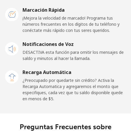
Malawi
Marcación Rápida
Línea fija
⁦57.9¢⁩
17 min por
-
¡Mejora la velocidad de marcado! Programa tus
⁦$10⁩
números frecuentes en los dígitos de tu teléfono y
conéctate más rápido con tus seres queridos.
Celular
⁦57.9¢⁩
17 min por
-
Notificaciones de Voz
⁦$10⁩
DESACTIVA esta función para omitir los mensajes de
saldo y minutos al hacer la llamada.
Malaysia
Recarga Automática
Línea fija
⁦1.5¢⁩
665 min por
-
¿Preocupado por quedarte sin crédito? Activa la
⁦$10⁩
Recarga Automatica y agregaremos el monto que
especifiques, cada vez que tu saldo disponible quede
Celular
⁦1.5¢⁩
665 min por
-
en menos de ⁦$5⁩.
⁦$10⁩
Maldives
Preguntas Frecuentes sobre