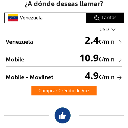
¿A dónde deseas llamar?
Tarifas
USD
2.4
¢
/min
Venezuela
No se ha creado una contraseña
10.9
Mínimo 8 caracteres
¢
/min
Mobile
Una letra mayúscula y una minúscula
Un número
4.9
Un caracter especial
¢
/min
Mobile - Movilnet
Comprar Crédito de Voz
Mantente en contacto para recibir nuestras mejores
ofertas.