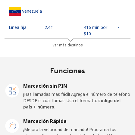
Venezuela
Línea fija
⁦2.4¢⁩
416 min por
-
⁦$10⁩
Ver más destinos
Celular
⁦10.9¢⁩
91 min por
⁦17¢⁩
⁦$10⁩
Funciones
Mobile -
⁦4.9¢⁩
204 min por
⁦17¢⁩
Movilnet
⁦$10⁩
Marcación sin PIN
Vietnam
¡Haz llamadas más fácil! Agrega el número de teléfono
DESDE el cual llamas. Usa el formato:
código del
país + número.
Línea fija
⁦10.5¢⁩
95 min por
-
⁦$10⁩
Marcación Rápida
Celular
⁦10.5¢⁩
95 min por
-
¡Mejora la velocidad de marcado! Programa tus
⁦$10⁩