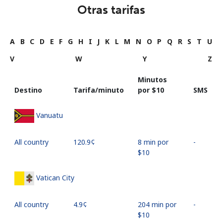
Otras tarifas
A
B
C
D
E
F
G
H
I
J
K
L
M
N
O
P
Q
R
S
T
U
V
W
Y
Z
Minutos
Destino
Tarifa/minuto
por ⁦$10⁩
SMS
Vanuatu
All country
⁦120.9¢⁩
8 min por
-
⁦$10⁩
Vatican City
All country
⁦4.9¢⁩
204 min por
-
⁦$10⁩