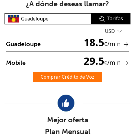
¿A dónde deseas llamar?
Tarifas
USD
18.5
¢
/min
Guadeloupe
No se ha creado una contraseña
29.5
Mínimo 8 caracteres
¢
/min
Mobile
Una letra mayúscula y una minúscula
Un número
Comprar Crédito de Voz
Un caracter especial
Mejor oferta
Mantente en contacto para recibir nuestras mejores
Plan Mensual
ofertas.