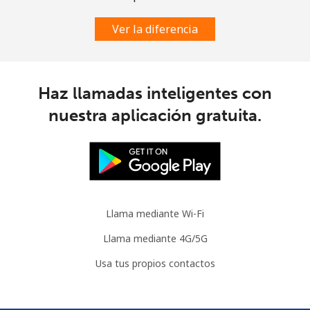
Guatemala
Ver la diferencia
Línea fija
⁦8.9¢⁩
112 min por
-
⁦$10⁩
Haz llamadas inteligentes con
Celular
⁦14.9¢⁩
67 min por
⁦11¢⁩
nuestra aplicación gratuita.
⁦$10⁩
Guinea
Línea fija
⁦64.9¢⁩
15 min por
-
⁦$10⁩
Llama mediante Wi-Fi
Llama mediante 4G/5G
Celular
⁦53.5¢⁩
18 min por
⁦32¢⁩
⁦$10⁩
Usa tus propios contactos
Guinea Bissau