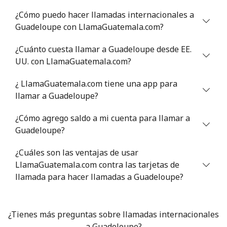
Greece
¿Cómo puedo hacer llamadas internacionales a
Guadeloupe con LlamaGuatemala.com?
Línea fija
⁦1.5¢⁩
665 min por
-
¿Cuánto cuesta llamar a Guadeloupe desde EE.
⁦$10⁩
UU. con LlamaGuatemala.com?
Celular
⁦1.6¢⁩
625 min por
⁦8¢⁩
¿ LlamaGuatemala.com tiene una app para
⁦$10⁩
llamar a Guadeloupe?
Greenland
¿Cómo agrego saldo a mi cuenta para llamar a
Guadeloupe?
Línea fija
⁦10.5¢⁩
95 min por
-
⁦$10⁩
¿Cuáles son las ventajas de usar
LlamaGuatemala.com contra las tarjetas de
Celular
⁦10.9¢⁩
91 min por
⁦5¢⁩
llamada para hacer llamadas a Guadeloupe?
⁦$10⁩
Grenada
¿Tienes más preguntas sobre llamadas internacionales
a Guadeloupe?