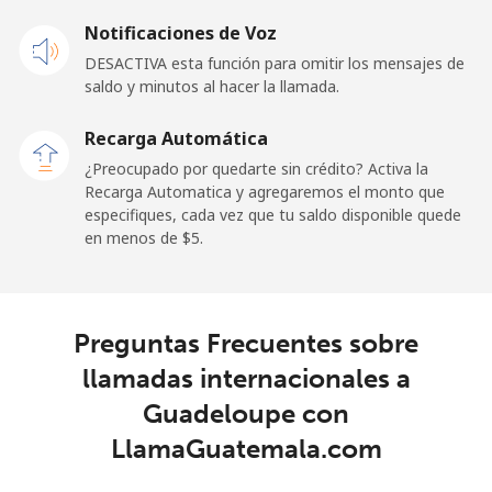
Celular
⁦1.5¢⁩
665 min por
⁦11¢⁩
Notificaciones de Voz
⁦$10⁩
DESACTIVA esta función para omitir los mensajes de
saldo y minutos al hacer la llamada.
Ghana
Recarga Automática
Línea fija
⁦33.9¢⁩
29 min por
-
¿Preocupado por quedarte sin crédito? Activa la
⁦$10⁩
Recarga Automatica y agregaremos el monto que
especifiques, cada vez que tu saldo disponible quede
Celular
⁦27.5¢⁩
36 min por
-
en menos de ⁦$5⁩.
⁦$10⁩
Gibraltar
Preguntas Frecuentes sobre
Línea fija
⁦9.9¢⁩
101 min por
-
llamadas internacionales a
⁦$10⁩
Guadeloupe con
Celular
⁦21.5¢⁩
46 min por
-
LlamaGuatemala.com
⁦$10⁩