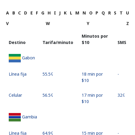
A
B
C
D
E
F
G
H
I
J
K
L
M
N
O
P
Q
R
S
T
U
V
W
Y
Z
Minutos por
Destino
Tarifa/minuto
⁦$10⁩
SMS
Gabon
Línea fija
⁦55.5¢⁩
18 min por
-
⁦$10⁩
Celular
⁦56.5¢⁩
17 min por
⁦32¢⁩
⁦$10⁩
Gambia
Línea fija
⁦64.9¢⁩
15 min por
-