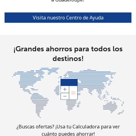
Línea fija
⁦16.9¢⁩
59 min por
-
⁦$10⁩
Visita nuestro Centro de Ayuda
Celular
⁦31.5¢⁩
31 min por
⁦9¢⁩
⁦$10⁩
¡Grandes ahorros para todos los
Guadeloupe
destinos!
Línea fija
⁦18.5¢⁩
54 min por
-
⁦$10⁩
Celular
⁦29.5¢⁩
33 min por
-
⁦$10⁩
Guam
All country
⁦4.5¢⁩
222 min por
⁦8¢⁩
¿Buscas ofertas? ¡Usa tu Calculadora para ver
⁦$10⁩
cuánto puedes ahorrar!