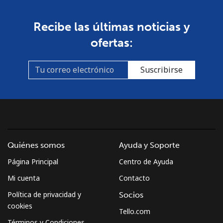
Línea fija
⁦76.9¢⁩
13 min por
-
Recibe las últimas noticias y
⁦$10⁩
ofertas:
Celular
⁦80.9¢⁩
12 min por
-
⁦$10⁩
Suscribirse
Guyana
Línea fija
⁦29.5¢⁩
33 min por
-
⁦$10⁩
Quiénes somos
Ayuda y Soporte
Celular
⁦35.9¢⁩
27 min por
⁦5¢⁩
⁦$10⁩
Página Principal
Centro de Ayuda
Mi cuenta
Contacto
Mobile -
⁦26.9¢⁩
37 min por
⁦5¢⁩
Política de privacidad y
Socios
Digicel
⁦$10⁩
cookies
Tello.com
Términos y Condiciones