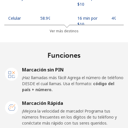
⁦$10⁩
Celular
⁦58.9¢⁩
16 min por
⁦4¢⁩
⁦$10⁩
Ver más destinos
Georgia
Funciones
Línea fija
⁦32.5¢⁩
30 min por
-
⁦$10⁩
Marcación sin PIN
Celular
⁦37.9¢⁩
26 min por
⁦16¢⁩
¡Haz llamadas más fácil! Agrega el número de teléfono
⁦$10⁩
DESDE el cual llamas. Usa el formato:
código del
país + número.
Germany
Marcación Rápida
Línea fija
⁦1.5¢⁩
665 min por
-
¡Mejora la velocidad de marcado! Programa tus
⁦$10⁩
números frecuentes en los dígitos de tu teléfono y
conéctate más rápido con tus seres queridos.