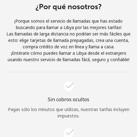
Al abrir una cuenta en este sitio web, estoy de acuerdo con
¿Por qué nosotros?
estos
Términos y condiciones.
¡Porque somos el servicio de llamadas que has estado
buscando para llamar a Libya por las mejores tarifas!
Únete
Las llamadas de larga distancia no podrían ser más fáciles que
esto: elige tarjetas de llamada prepagadas, crea una cuenta,
compra crédito de voz en línea y llama a casa.
¡Entérate cómo puedes llamar a Libya desde el extranjero
usando nuestro servicio de llamadas fácil, seguro y confiable!
¡Hola!
Inicia sesión o
REGÍSTRATE →
Sin cobros ocultos
Pagas sólo los minutos que utilizas, nuestras tarifas incluyen
impuestos.
¿Olvidaste tu contraseña? →