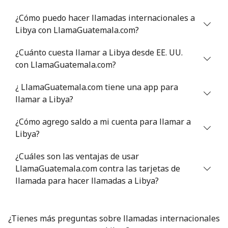
¿Cómo puedo hacer llamadas internacionales a
Celular
⁦5.9¢⁩
169 min por ⁦$10⁩
⁦6¢⁩
Libya con LlamaGuatemala.com?
Luxembourg
¿Cuánto cuesta llamar a Libya desde EE. UU.
con LlamaGuatemala.com?
Línea fija
⁦29.5¢⁩
33 min por ⁦$10⁩
-
¿ LlamaGuatemala.com tiene una app para
llamar a Libya?
Celular
⁦26.5¢⁩
37 min por ⁦$10⁩
⁦13¢⁩
¿Cómo agrego saldo a mi cuenta para llamar a
Libya?
¿Cuáles son las ventajas de usar
LlamaGuatemala.com contra las tarjetas de
llamada para hacer llamadas a Libya?
¿Tienes más preguntas sobre llamadas internacionales