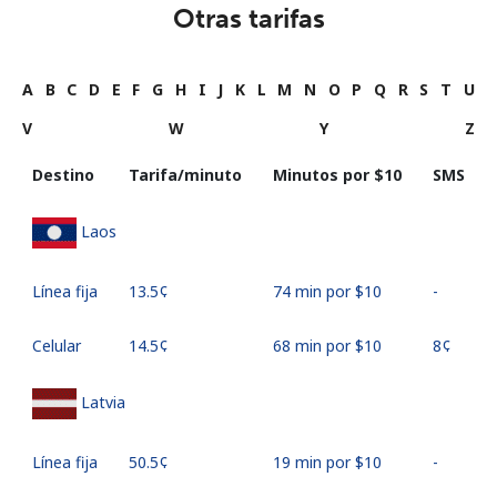
Otras tarifas
A
B
C
D
E
F
G
H
I
J
K
L
M
N
O
P
Q
R
S
T
U
V
W
Y
Z
Destino
Tarifa/minuto
Minutos por ⁦$10⁩
SMS
Laos
Línea fija
⁦13.5¢⁩
74 min por ⁦$10⁩
-
Celular
⁦14.5¢⁩
68 min por ⁦$10⁩
⁦8¢⁩
Latvia
Línea fija
⁦50.5¢⁩
19 min por ⁦$10⁩
-