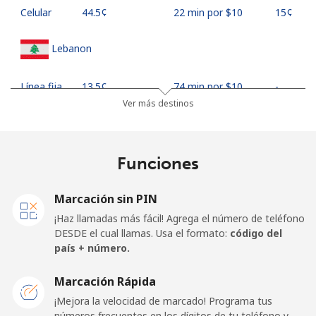
Celular
⁦44.5¢⁩
22 min por ⁦$10⁩
⁦15¢⁩
Lebanon
Línea fija
⁦13.5¢⁩
74 min por ⁦$10⁩
-
Ver más destinos
Celular
⁦23.9¢⁩
41 min por ⁦$10⁩
-
Lesotho
Funciones
Línea fija
⁦62.5¢⁩
16 min por ⁦$10⁩
-
Marcación sin PIN
¡Haz llamadas más fácil! Agrega el número de teléfono
Celular
⁦61.9¢⁩
16 min por ⁦$10⁩
⁦7¢⁩
DESDE el cual llamas. Usa el formato:
código del
país + número.
Liberia
Marcación Rápida
¡Mejora la velocidad de marcado! Programa tus
Línea fija
⁦69.9¢⁩
14 min por ⁦$10⁩
-
números frecuentes en los dígitos de tu teléfono y