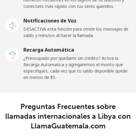
conéctate más rápido con tus seres queridos.
Celular
⁦48.5¢⁩
20 min por ⁦$10⁩
-
Notificaciones de Voz
Libya
DESACTIVA esta función para omitir los mensajes de
saldo y minutos al hacer la llamada.
Línea fija
⁦37.9¢⁩
26 min por ⁦$10⁩
-
Recarga Automática
Celular
⁦39.9¢⁩
25 min por ⁦$10⁩
-
¿Preocupado por quedarte sin crédito? Activa la
Recarga Automatica y agregaremos el monto que
especifiques, cada vez que tu saldo disponible quede
Liechtenstein
en menos de ⁦$5⁩.
Línea fija
⁦14.5¢⁩
68 min por ⁦$10⁩
-
Celular
⁦13.9¢⁩
71 min por ⁦$10⁩
-
Preguntas Frecuentes sobre
llamadas internacionales a Libya con
Lithuania
LlamaGuatemala.com
Línea fija
⁦4.9¢⁩
204 min por ⁦$10⁩
-