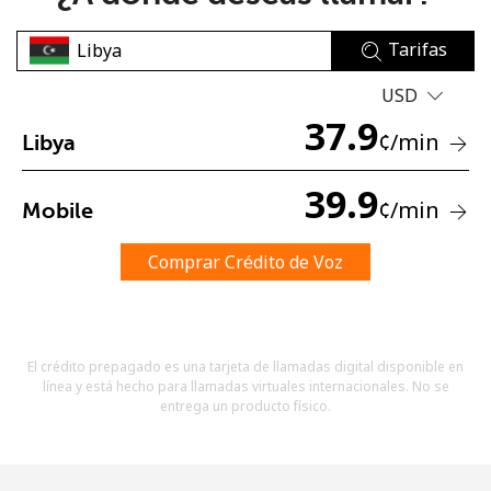
Tarifas
USD
37.9
¢
/min
Libya
No se ha creado una contraseña
39.9
¢
/min
Mobile
Mínimo 8 caracteres
Una letra mayúscula y una minúscula
Un número
Comprar Crédito de Voz
Un caracter especial
El crédito prepagado es una tarjeta de llamadas digital disponible en
línea y está hecho para llamadas virtuales internacionales. No se
entrega un producto físico.
Mantente en contacto para recibir nuestras mejores
ofertas.