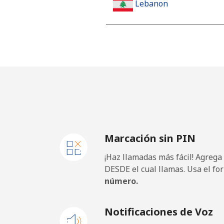
Lebanon
Línea fija
⁦13.
Celular
⁦23.
Lesotho
Línea fija
⁦62.
Marcación sin PIN
Celular
⁦61.
¡Haz llamadas más fácil! Agrega
Liberia
DESDE el cual llamas. Usa el fo
número.
Línea fija
⁦69.
Notificaciones de Voz
Celular
⁦48.