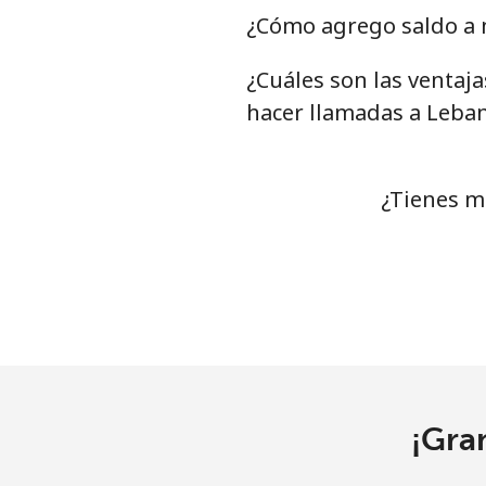
Celular
⁦5.9¢
¿Cómo agrego saldo a 
¿Cuáles son las ventaj
Luxembourg
hacer llamadas a Leba
Línea fija
⁦29.
Celular
⁦26.
¿Tienes m
¡Gra