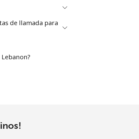
⁦6¢⁩
etas de llamada para
-
⁦13¢⁩
a Lebanon?
inos!