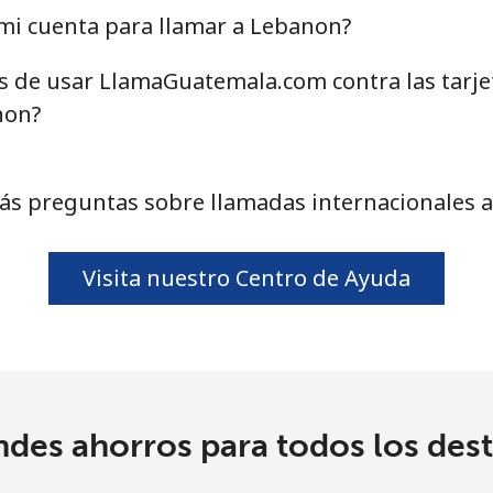
⁩
169 min por ⁦$10⁩
mi cuenta para llamar a Lebanon?
as de usar LlamaGuatemala.com contra las tarj
non?
5¢⁩
33 min por ⁦$10⁩
5¢⁩
37 min por ⁦$10⁩
ás preguntas sobre llamadas internacionales 
Visita nuestro Centro de Ayuda
ndes ahorros para todos los dest