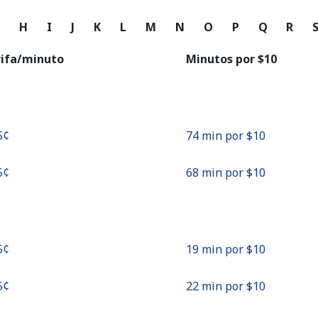
o
G
H
I
J
K
L
M
N
O
P
Q
R
Continuar con
rifa/minuto
Minutos por ⁦$10⁩
5¢⁩
74 min por ⁦$10⁩
5¢⁩
68 min por ⁦$10⁩
5¢⁩
19 min por ⁦$10⁩
5¢⁩
22 min por ⁦$10⁩