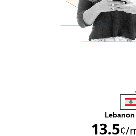
Lebanon
13.5
¢
/