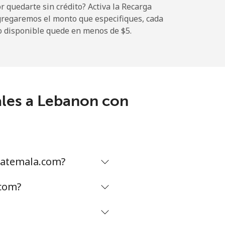
 quedarte sin crédito? Activa la Recarga
gregaremos el monto que especifiques, cada
o disponible quede en menos de ⁦$5⁩.
-
-
ales a Lebanon con
-
-
uatemala.com?
.com?
-