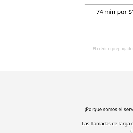
74 min por ⁦$1
El crédito prepagado 
¡Porque somos el ser
Las llamadas de larga d
c