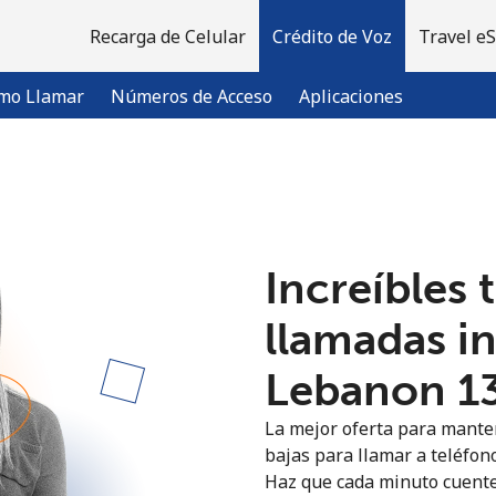
Recarga de Celular
Crédito de Voz
Travel e
mo Llamar
Números de Acceso
Aplicaciones
¡Bienvenido!
Increíbles 
¿Ya tienes una cuenta?
Inicia sesión →
llamadas i
Regístrate con
Lebanon ⁦1
La mejor oferta para manten
bajas para llamar a teléfon
Haz que cada minuto cuente