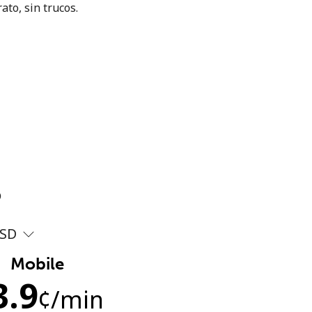
ato, sin trucos.
?
SD
Mobile
3.9
¢
/min