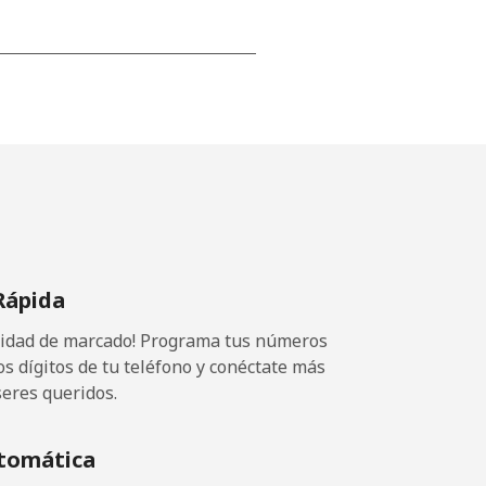
-
-
-
Rápida
⁦7¢⁩
ocidad de marcado! Programa tus números
os dígitos de tu teléfono y conéctate más
seres queridos.
-
tomática
-