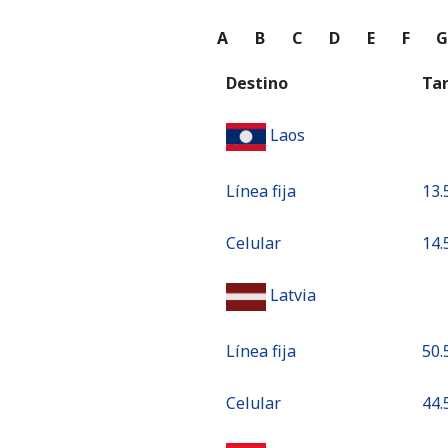
A
B
C
D
E
F
Destino
Ta
Laos
Línea fija
⁦13.
Celular
⁦14.
Latvia
Línea fija
⁦50.
Celular
⁦44.