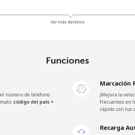
5¢⁩
74 min por ⁦$10⁩
Ver más destinos
9¢⁩
41 min por ⁦$10⁩
Funciones
5¢⁩
16 min por ⁦$10⁩
Marcación 
9¢⁩
16 min por ⁦$10⁩
 el número de teléfono
¡Mejora la vel
rmato:
código del país +
frecuentes en l
rápido con tus 
9¢⁩
14 min por ⁦$10⁩
Recarga Au
5¢⁩
20 min por ⁦$10⁩