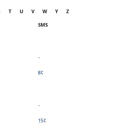
S
T
U
V
W
Y
Z
SMS
-
⁦8¢⁩
-
⁦15¢⁩