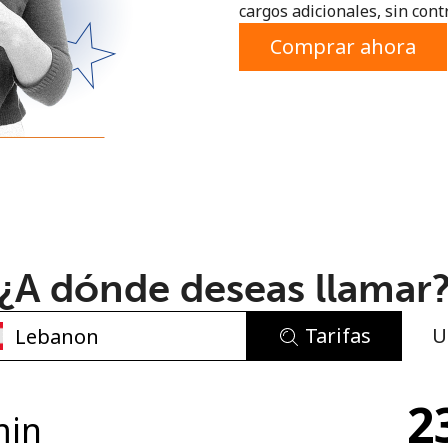
cargos adicionales, sin contr
o
Comprar ahora
¿A dónde deseas llamar
Tarifas
U
No se ha creado una contraseña
2
Mínimo 8 caracteres
min
Una letra mayúscula y una minúscula