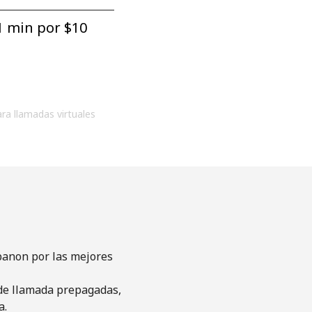
1 min por ⁦$10⁩
ara llamadas virtuales
banon por las mejores
s de llamada prepagadas,
a.