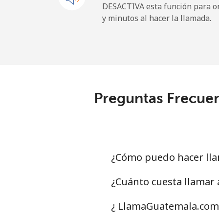
DESACTIVA esta función para om
y minutos al hacer la llamada.
Libya
Línea fija
⁦37.
Celular
⁦39.
Preguntas Frecuen
Liechtenstein
Línea fija
⁦14.
Celular
⁦13.
¿Cómo puedo hacer lla
Lithuania
¿Cuánto cuesta llamar
Línea fija
⁦4.9¢
¿ LlamaGuatemala.com 