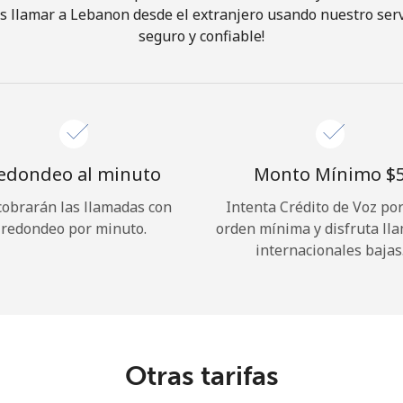
 llamar a Lebanon desde el extranjero usando nuestro servi
seguro y confiable!
¡Hola!
Inicia sesión o
REGÍSTRATE →
edondeo al minuto
Monto Mínimo ⁦$5
cobrarán las llamadas con
Intenta Crédito de Voz po
redondeo por minuto.
orden mínima y disfruta ll
internacionales bajas
¿Olvidaste tu contraseña? →
Iniciar Sesión
Otras tarifas