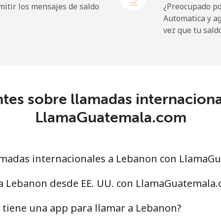
itir los mensajes de saldo
¿Preocupado por
Automatica y a
vez que tu sald
9¢⁩
26 min por ⁦$10⁩
9¢⁩
25 min por ⁦$10⁩
tes sobre llamadas internacion
LlamaGuatemala.com
5¢⁩
68 min por ⁦$10⁩
9¢⁩
71 min por ⁦$10⁩
madas internacionales a Lebanon con LlamaG
 a Lebanon desde EE. UU. con LlamaGuatemala
⁩
204 min por ⁦$10⁩
tiene una app para llamar a Lebanon?