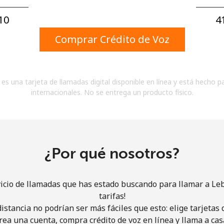
Un número
Un caracter especial
0⁩
4
Comprar Crédito de Voz
es una tarjeta de llamadas digital disponible en línea y está hecho p
internacionales. No se entrega un producto físico.
Mantente en contacto para recibir nuestras mejores
ofertas.
Al abrir una cuenta en este sitio web, estoy de
acuerdo con estos
Términos y condiciones.
¿Por qué nosotros?
Únete
vicio de llamadas que has estado buscando para llamar a Le
tarifas!
istancia no podrían ser más fáciles que esto: elige tarjeta
rea una cuenta, compra crédito de voz en línea y llama a cas