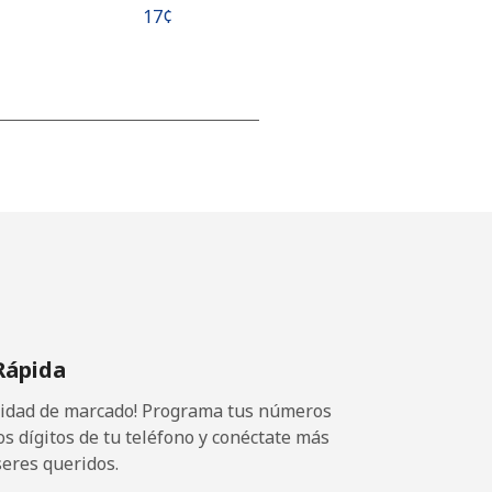
⁦17¢⁩
-
-
-
Rápida
⁦25¢⁩
ocidad de marcado! Programa tus números
os dígitos de tu teléfono y conéctate más
seres queridos.
-