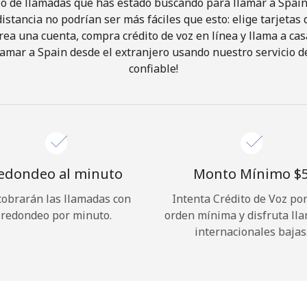
io de llamadas que has estado buscando para llamar a Spain 
istancia no podrían ser más fáciles que esto: elige tarjeta
rea una cuenta, compra crédito de voz en línea y llama a cas
¡Hola!
amar a Spain desde el extranjero usando nuestro servicio de
confiable!
Inicia sesión o
REGÍSTRATE →
edondeo al minuto
Monto Mínimo ⁦$5
cobrarán las llamadas con
Intenta Crédito de Voz po
redondeo por minuto.
orden mínima y disfruta ll
¿Olvidaste tu contraseña? →
internacionales bajas
Iniciar Sesión