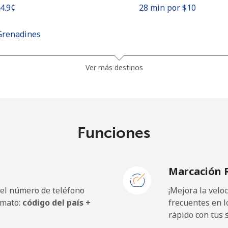
34.9¢⁩
28 min por ⁦$10⁩
Grenadines
30.5¢⁩
32 min por ⁦$10⁩
Ver más destinos
33.9¢⁩
29 min por ⁦$10⁩
Funciones
127.5¢⁩
7 min por ⁦$10⁩
Marcación 
133.9¢⁩
7 min por ⁦$10⁩
 el número de teléfono
¡Mejora la vel
rmato:
código del país +
frecuentes en l
rápido con tus 
24.5¢⁩
40 min por ⁦$10⁩