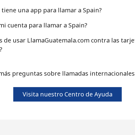
40.9¢⁩
24 min por ⁦$10⁩
tiene una app para llamar a Spain?
i cuenta para llamar a Spain?
as de usar LlamaGuatemala.com contra las tarj
24.5¢⁩
40 min por ⁦$10⁩
?
55.5¢⁩
18 min por ⁦$10⁩
más preguntas sobre llamadas internacionales
89.5¢⁩
11 min por ⁦$10⁩
Visita nuestro Centro de Ayuda
87.5¢⁩
11 min por ⁦$10⁩