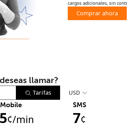
cargos adicionales, sin contr
o
Comprar ahora
deseas llamar?
Tarifas
USD
Mobile
SMS
No se ha creado una contraseña
.5
7
Mínimo 8 caracteres
¢
/min
¢
Una letra mayúscula y una minúscula