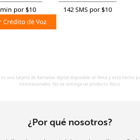
Un número
min por ⁦$10⁩
142 SMS por ⁦$10⁩
Un caracter especial
 Crédito de Voz
Mantente en contacto para recibir nuestras mejores
ofertas.
es una tarjeta de llamadas digital disponible en línea y está hecho p
Al abrir una cuenta en este sitio web, estoy de
internacionales. No se entrega un producto físico.
acuerdo con estos
Términos y condiciones.
Únete
¿Por qué nosotros?