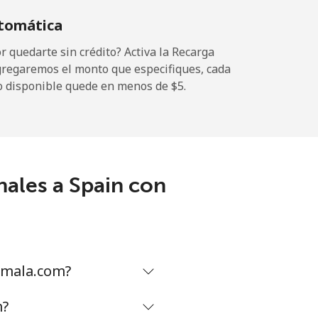
tomática
-
 quedarte sin crédito? Activa la Recarga
gregaremos el monto que especifiques, cada
o disponible quede en menos de ⁦$5⁩.
-
nales a Spain con
-
-
emala.com?
-
m?