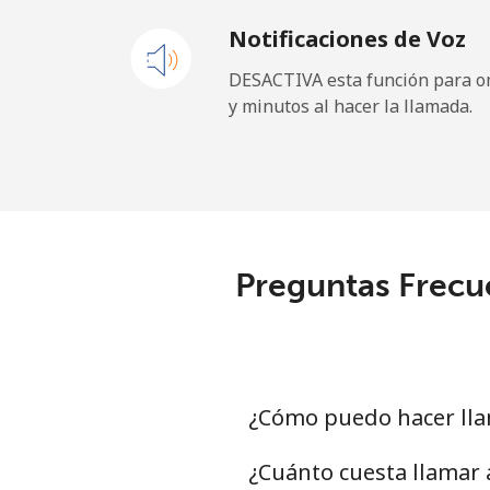
Notificaciones de Voz
Celular
⁦
DESACTIVA esta función para om
y minutos al hacer la llamada.
Sao Tome And Principe
All country
⁦
Saudi Arabia
Preguntas Frecue
Línea fija
⁦
Celular
⁦
Senegal
¿Cómo puedo hacer lla
Línea fija
⁦
¿Cuánto cuesta llamar