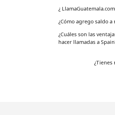
Celular
⁦
¿ LlamaGuatemala.com 
Serbia
¿Cómo agrego saldo a m
¿Cuáles son las ventaj
Línea fija
⁦
hacer llamadas a Spain
Celular
⁦
Seychelles
¿Tienes 
Línea fija
⁦
Celular
⁦
Sierra Leone