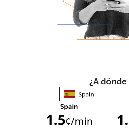
¿A dónde 
Spain
1.5
1
¢
/min