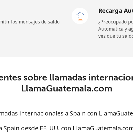
Recarga Au
23.5¢⁩
42 min por ⁦$10⁩
itir los mensajes de saldo
¿Preocupado por
Automatica y a
vez que tu sald
214.9¢⁩
4 min por ⁦$10⁩
ntes sobre llamadas internacio
14.9¢⁩
67 min por ⁦$10⁩
LlamaGuatemala.com
22.9¢⁩
43 min por ⁦$10⁩
madas internacionales a Spain con LlamaGuat
46.9¢⁩
21 min por ⁦$10⁩
 a Spain desde EE. UU. con LlamaGuatemala.co