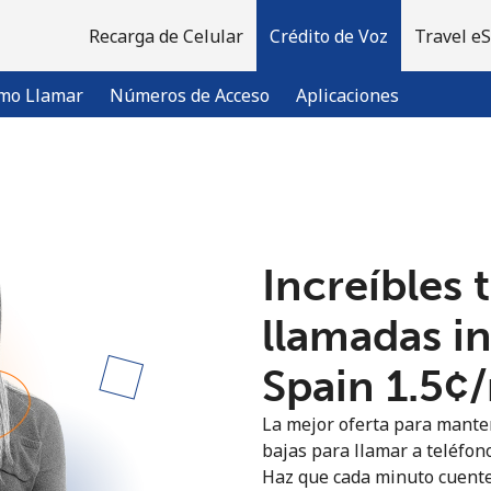
Recarga de Celular
Crédito de Voz
Travel e
mo Llamar
Números de Acceso
Aplicaciones
¡Bienvenido!
Increíbles 
¿Ya tienes una cuenta?
Inicia sesión →
llamadas i
Regístrate con
Spain ⁦1.5¢⁩
La mejor oferta para manten
bajas para llamar a teléfono
Haz que cada minuto cuente