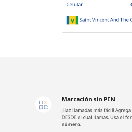
Celular
⁦
Saint Vincent And The 
Línea fija
⁦
Celular
⁦
Samoa
Línea fija
⁦
Marcación sin PIN
Celular
⁦
¡Haz llamadas más fácil! Agrega
San Marino
DESDE el cual llamas. Usa el fo
número.
Línea fija
⁦