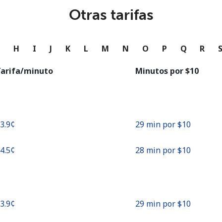
o
Otras tarifas
Continuar con
G
H
I
J
K
L
M
N
O
P
Q
R
arifa/minuto
Minutos por ⁦$10⁩
33.9¢⁩
29 min por ⁦$10⁩
34.5¢⁩
28 min por ⁦$10⁩
33.9¢⁩
29 min por ⁦$10⁩