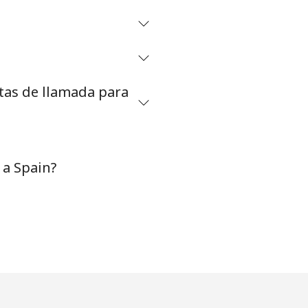
⁦27¢⁩
etas de llamada para
-
-
 a Spain?
-
-