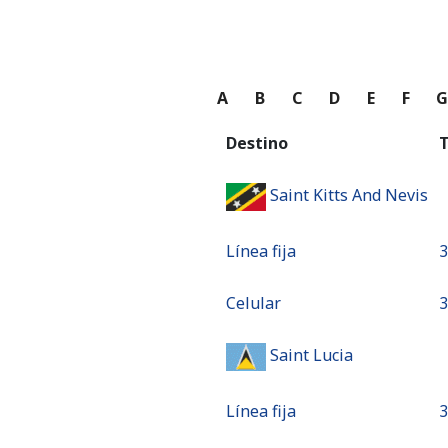
A
B
C
D
E
F
Destino
T
Saint Kitts And Nevis
Línea fija
⁦
Celular
⁦
Saint Lucia
Línea fija
⁦