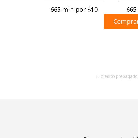
665 min por ⁦$10⁩
665 
Comprar
El crédito prepagado 