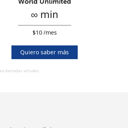
World Unlimited
∞ min
⁦$10⁩ /mes
Quiero saber más
ara llamadas virtuales