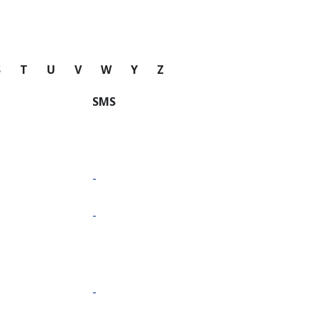
S
T
U
V
W
Y
Z
SMS
-
-
-