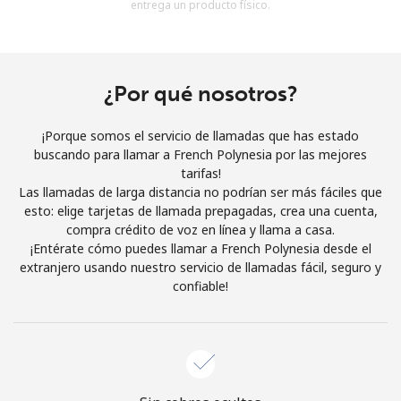
entrega un producto físico.
Al abrir una cuenta en este sitio web, estoy de acuerdo con
estos
Términos y condiciones.
Únete
¿Por qué nosotros?
¡Porque somos el servicio de llamadas que has estado
buscando para llamar a French Polynesia por las mejores
tarifas!
¡Hola!
Las llamadas de larga distancia no podrían ser más fáciles que
esto: elige tarjetas de llamada prepagadas, crea una cuenta,
compra crédito de voz en línea y llama a casa.
Inicia sesión o
REGÍSTRATE →
¡Entérate cómo puedes llamar a French Polynesia desde el
extranjero usando nuestro servicio de llamadas fácil, seguro y
confiable!
¿Olvidaste tu contraseña? →