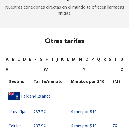
Nuestras conexiones directas en el mundo te ofrecen llamadas
nítidas.
Otras tarifas
A
B
C
D
E
F
G
H
I
J
K
L
M
N
O
P
Q
R
S
T
U
V
W
Y
Z
Destino
Tarifa/minuto
Minutos por ⁦$10⁩
SMS
Falkland Islands
Línea fija
⁦237.5¢⁩
4 min por ⁦$10⁩
-
Celular
⁦237.9¢⁩
4 min por ⁦$10⁩
⁦7¢⁩