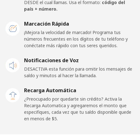
Celular
⁦34.5¢⁩
28 min por ⁦$10⁩
⁦11¢⁩
DESDE el cual llamas. Usa el formato:
código del
país + número.
France
Marcación Rápida
¡Mejora la velocidad de marcado! Programa tus
Línea fija
⁦1.5¢⁩
665 min por ⁦$10⁩
-
números frecuentes en los dígitos de tu teléfono y
conéctate más rápido con tus seres queridos.
Celular
⁦2.4¢⁩
416 min por ⁦$10⁩
-
Notificaciones de Voz
French Guiana
DESACTIVA esta función para omitir los mensajes de
saldo y minutos al hacer la llamada.
Línea fija
⁦4.9¢⁩
204 min por ⁦$10⁩
-
Recarga Automática
Celular
⁦30.9¢⁩
32 min por ⁦$10⁩
-
¿Preocupado por quedarte sin crédito? Activa la
Recarga Automatica y agregaremos el monto que
especifiques, cada vez que tu saldo disponible quede
French Polynesia
en menos de ⁦$5⁩.
Línea fija
⁦33.9¢⁩
29 min por ⁦$10⁩
-