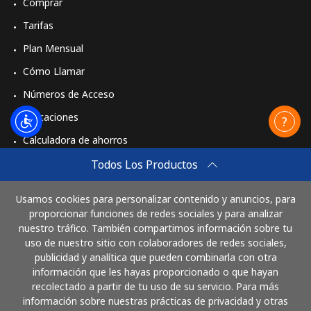
Comprar
Tarifas
Plan Mensual
Cómo Llamar
Números de Acceso
Aplicaciones
Calculadora de ahorros
Travel eSIM
Todos Los Productos
Comprar
Usamos cookies para personalizar contenido y anuncios, para
Cómo funciona
proporcionar funciones de redes sociales y para analizar
nuestro tráfico. También compartimos información sobre tu
uso de nuestro sitio con colaboradores de redes sociales,
publicidad y analítica que pueden combinarla con otra
Paga con
información que les hayas proporcionado o que hayan
recolectado a partir de tu uso de su servicio. Para más
información sobre nuestras prácticas de privacidad y otras