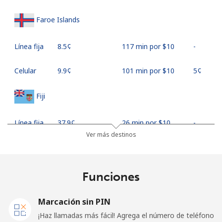
Faroe Islands
Línea fija
⁦8.5¢⁩
117 min por ⁦$10⁩
-
Celular
⁦9.9¢⁩
101 min por ⁦$10⁩
⁦5¢⁩
Fiji
Línea fija
⁦37.9¢⁩
26 min por ⁦$10⁩
-
Ver más destinos
Celular
⁦37.5¢⁩
26 min por ⁦$10⁩
⁦17¢⁩
Finland
Funciones
Línea fija
⁦35.5¢⁩
28 min por ⁦$10⁩
-
Marcación sin PIN
¡Haz llamadas más fácil! Agrega el número de teléfono