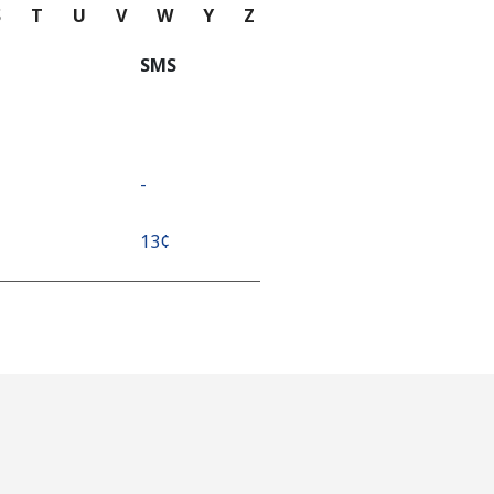
S
T
U
V
W
Y
Z
SMS
-
⁦13¢⁩