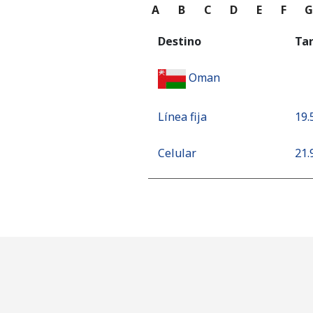
A
B
C
D
E
F
Destino
Ta
Oman
Línea fija
⁦19.
Celular
⁦21.