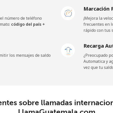
Marcación 
 el número de teléfono
¡Mejora la vel
rmato:
código del país +
frecuentes en l
rápido con tus 
Recarga Au
itir los mensajes de saldo
¿Preocupado por
Automatica y a
vez que tu sald
entes sobre llamadas internacio
LlamaGuatemala.com