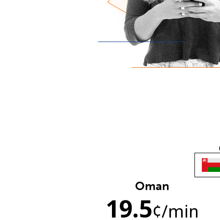
Oman
19.5
¢
/min