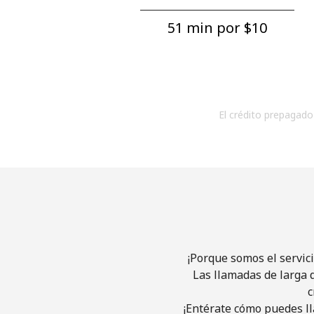
51 min por ⁦$10⁩
El crédito prepagado 
¡Porque somos el servic
Las llamadas de larga d
c
¡Entérate cómo puedes ll