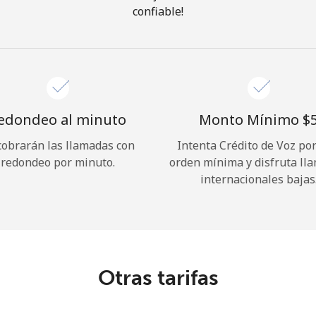
confiable!
¡Hola!
Inicia sesión o
REGÍSTRATE →
edondeo al minuto
Monto Mínimo ⁦$5
cobrarán las llamadas con
Intenta Crédito de Voz po
redondeo por minuto.
orden mínima y disfruta ll
internacionales bajas
¿Olvidaste tu contraseña? →
Iniciar Sesión
Otras tarifas