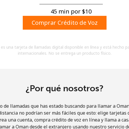
Un número
Un caracter especial
45 min por ⁦$10⁩
Comprar Crédito de Voz
es una tarjeta de llamadas digital disponible en línea y está hecho p
internacionales. No se entrega un producto físico.
Mantente en contacto para recibir nuestras mejores
ofertas.
Al abrir una cuenta en este sitio web, estoy de
acuerdo con estos
Términos y condiciones.
¿Por qué nosotros?
Únete
io de llamadas que has estado buscando para llamar a Oman 
istancia no podrían ser más fáciles que esto: elige tarjeta
rea una cuenta, compra crédito de voz en línea y llama a cas
amar a Oman desde el extranjero usando nuestro servicio de