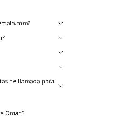
emala.com?
m?
etas de llamada para
s a Oman?