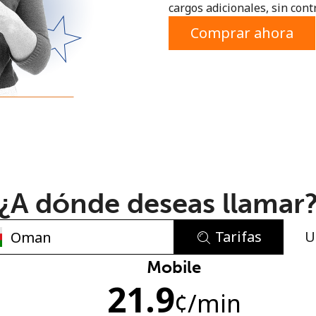
cargos adicionales, sin contr
o
Comprar ahora
¿A dónde deseas llamar
Tarifas
U
No se ha creado una contraseña
Mobile
21.9
Mínimo 8 caracteres
¢
/min
Una letra mayúscula y una minúscula