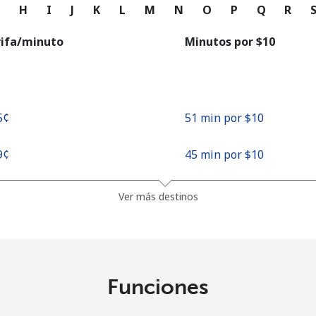
o
G
H
I
J
K
L
M
N
O
P
Q
R
Continuar con
rifa/minuto
Minutos por ⁦$10⁩
5¢⁩
51 min por ⁦$10⁩
9¢⁩
45 min por ⁦$10⁩
Ver más destinos
Funciones