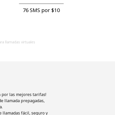
76 SMS por ⁦$10⁩
ara llamadas virtuales
por las mejores tarifas!
s de llamada prepagadas,
a.
 llamadas fácil, seguro y