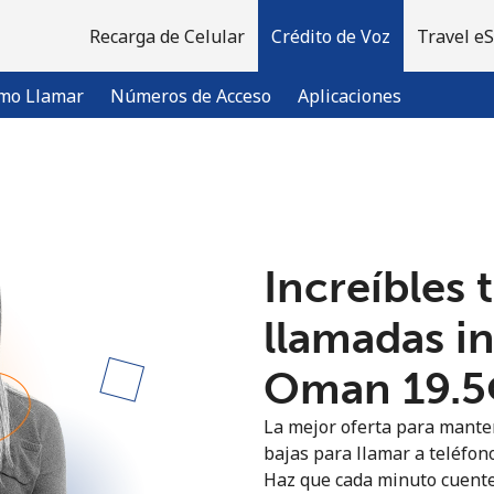
Recarga de Celular
Crédito de Voz
Travel e
mo Llamar
Números de Acceso
Aplicaciones
¡Bienvenido!
Increíbles 
¿Ya tienes una cuenta?
Inicia sesión →
llamadas i
Regístrate con
Oman ⁦19.5
La mejor oferta para manten
bajas para llamar a teléfon
Haz que cada minuto cuente