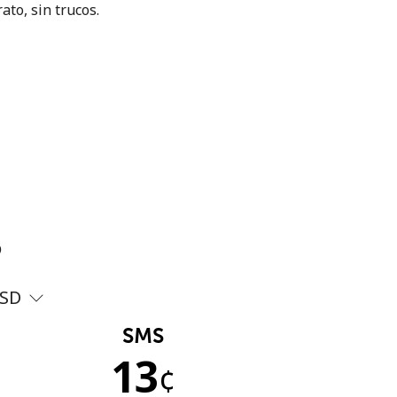
ato, sin trucos.
?
SD
SMS
13
¢