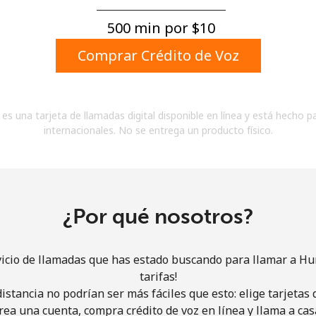
Un número
Un caracter especial
500 min por ⁦$10⁩
Comprar Crédito de Voz
es una tarjeta de llamadas digital disponible en línea y está hecho p
internacionales. No se entrega un producto físico.
Mantente en contacto para recibir nuestras mejores
ofertas.
Al abrir una cuenta en este sitio web, estoy de
acuerdo con estos
Términos y condiciones.
¿Por qué nosotros?
Únete
vicio de llamadas que has estado buscando para llamar a Hu
tarifas!
istancia no podrían ser más fáciles que esto: elige tarjeta
rea una cuenta, compra crédito de voz en línea y llama a cas