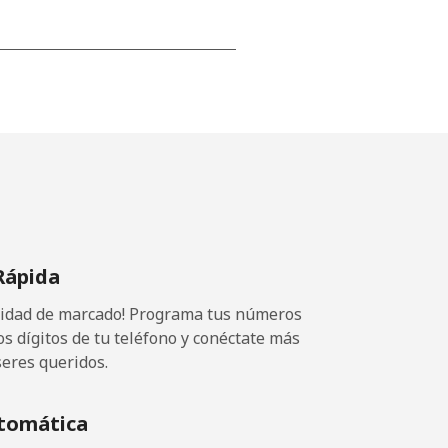
-
⁦8¢⁩
-
Rápida
⁦8¢⁩
ocidad de marcado! Programa tus números
os dígitos de tu teléfono y conéctate más
seres queridos.
tomática