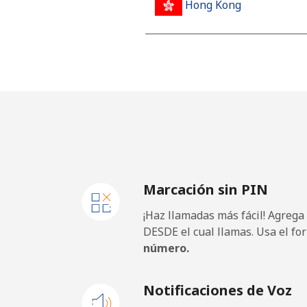
Hong Kong
Línea fija
⁦3.9¢
Celular
⁦5.9¢
Hungary
Línea fija
⁦1.7¢
Marcación sin PIN
Celular
⁦2¢⁩
¡Haz llamadas más fácil! Agrega
DESDE el cual llamas. Usa el fo
número.
Notificaciones de Voz