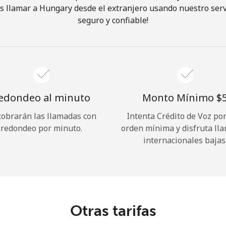
 llamar a Hungary desde el extranjero usando nuestro servi
seguro y confiable!
¡Hola!
Inicia sesión o
REGÍSTRATE →
edondeo al minuto
Monto Mínimo ⁦$5
cobrarán las llamadas con
Intenta Crédito de Voz po
redondeo por minuto.
orden mínima y disfruta ll
internacionales bajas
¿Olvidaste tu contraseña? →
Iniciar Sesión
Otras tarifas