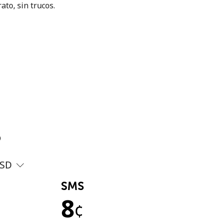
ato, sin trucos.
?
SD
SMS
8
¢