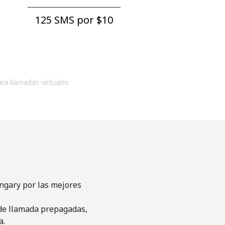
125 SMS por ⁦$10⁩
ara llamadas virtuales
ngary por las mejores
s de llamada prepagadas,
a.