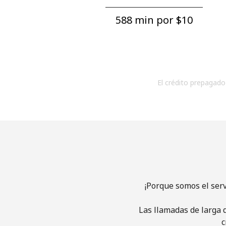
588 min por ⁦$10⁩
El crédito prepagado 
¡Porque somos el ser
Las llamadas de larga d
c