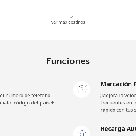
⁩
256 min por ⁦$10⁩
Ver más destinos
⁩
169 min por ⁦$10⁩
Funciones
⁩
588 min por ⁦$10⁩
Marcación 
500 min por ⁦$10⁩
 el número de teléfono
¡Mejora la vel
rmato:
código del país +
frecuentes en l
rápido con tus 
Recarga Au