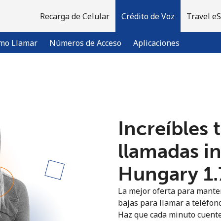
Recarga de Celular
Crédito de Voz
Travel e
mo Llamar
Números de Acceso
Aplicaciones
¡Bienvenido!
Increíbles 
¿Ya tienes una cuenta?
Inicia sesión →
llamadas i
Regístrate con
Hungary ⁦1.
La mejor oferta para manten
bajas para llamar a teléfon
Haz que cada minuto cuente