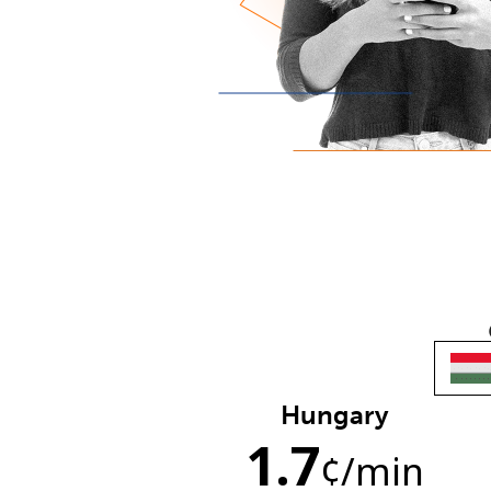
Hungary
1.7
¢
/min