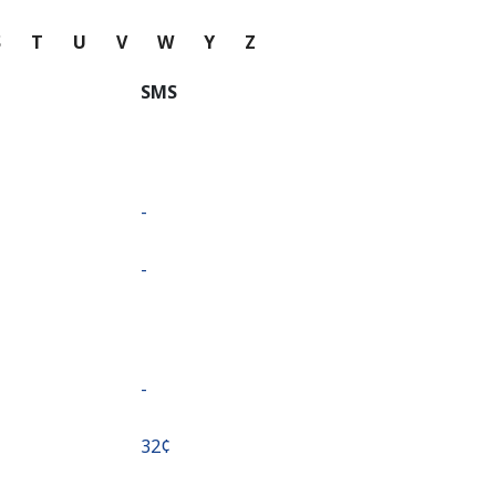
S
T
U
V
W
Y
Z
SMS
-
-
-
⁦32¢⁩