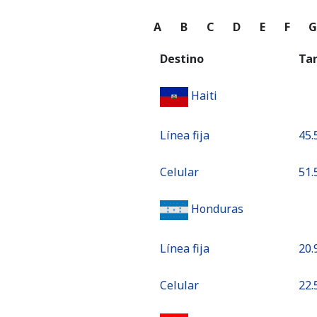
A
B
C
D
E
F
Destino
Ta
Haiti
Línea fija
⁦45.
Celular
⁦51.
Honduras
Línea fija
⁦20.
Celular
⁦22.