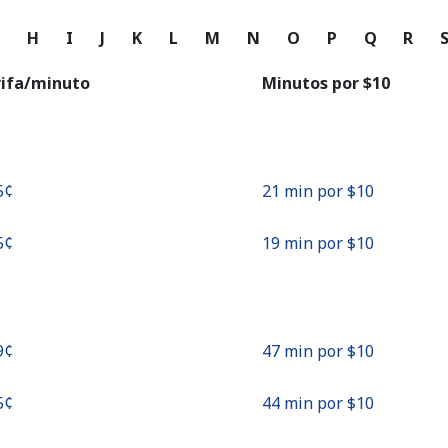
o
G
H
I
J
K
L
M
N
O
P
Q
R
Continuar con
rifa/minuto
Minutos por ⁦$10⁩
5¢⁩
21 min por ⁦$10⁩
5¢⁩
19 min por ⁦$10⁩
9¢⁩
47 min por ⁦$10⁩
5¢⁩
44 min por ⁦$10⁩