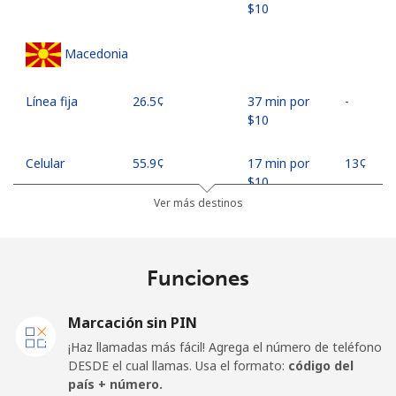
⁦$10⁩
Macedonia
Línea fija
⁦26.5¢⁩
37 min por
-
⁦$10⁩
Celular
⁦55.9¢⁩
17 min por
⁦13¢⁩
⁦$10⁩
Ver más destinos
Madagascar
Funciones
Línea fija
⁦81.9¢⁩
12 min por
-
⁦$10⁩
Marcación sin PIN
Celular
⁦88.5¢⁩
11 min por
-
¡Haz llamadas más fácil! Agrega el número de teléfono
⁦$10⁩
DESDE el cual llamas. Usa el formato:
código del
país + número.