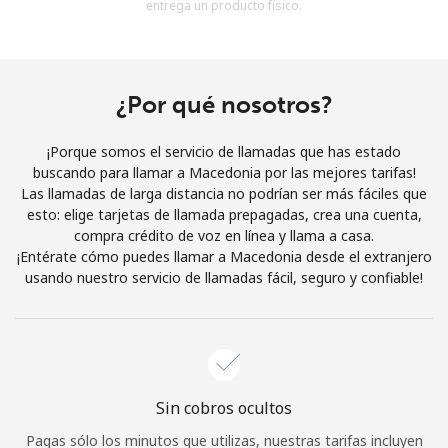
entrega un producto físico.
Al abrir una cuenta en este sitio web, estoy de acuerdo con
estos
Términos y condiciones.
Únete
¿Por qué nosotros?
¡Porque somos el servicio de llamadas que has estado
buscando para llamar a Macedonia por las mejores tarifas!
Las llamadas de larga distancia no podrían ser más fáciles que
¡Hola!
esto: elige tarjetas de llamada prepagadas, crea una cuenta,
compra crédito de voz en línea y llama a casa.
¡Entérate cómo puedes llamar a Macedonia desde el extranjero
Inicia sesión o
REGÍSTRATE →
usando nuestro servicio de llamadas fácil, seguro y confiable!
Sin cobros ocultos
¿Olvidaste tu contraseña? →
Pagas sólo los minutos que utilizas, nuestras tarifas incluyen