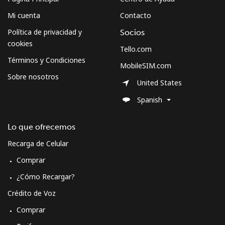
Mi cuenta
Contacto
Micronesia
Política de privacidad y
Socios
cookies
Tello.com
All country
⁦70.9¢⁩
14 min por
-
Términos y Condiciones
⁦$10⁩
MobileSIM.com
Sobre nosotros
United States
Moldova
Spanish
Línea fija
⁦38.9¢⁩
25 min por
-
⁦$10⁩
Lo que ofrecemos
Recarga de Celular
Celular
⁦39.9¢⁩
25 min por
⁦32¢⁩
⁦$10⁩
Comprar
¿Cómo Recargar?
Monaco
Crédito de Voz
Comprar
Línea fija
⁦42.5¢⁩
23 min por
-
⁦$10⁩