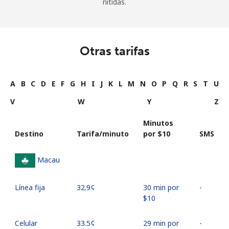
nítidas.
Otras tarifas
A
B
C
D
E
F
G
H
I
J
K
L
M
N
O
P
Q
R
S
T
U
V
W
Y
Z
Minutos
Destino
Tarifa/minuto
por ⁦$10⁩
SMS
Macau
Línea fija
⁦32.9¢⁩
30 min por
-
⁦$10⁩
Celular
⁦33.5¢⁩
29 min por
-