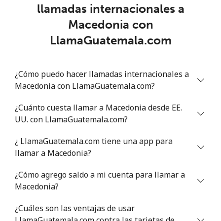
Línea fija
⁦109.9¢⁩
9 min por
-
llamadas internacionales a
⁦$10⁩
Macedonia con
Celular
⁦108.9¢⁩
9 min por
-
LlamaGuatemala.com
⁦$10⁩
Mali
¿Cómo puedo hacer llamadas internacionales a
Macedonia con LlamaGuatemala.com?
Línea fija
⁦53.9¢⁩
18 min por
-
¿Cuánto cuesta llamar a Macedonia desde EE.
⁦$10⁩
UU. con LlamaGuatemala.com?
Celular
⁦53.9¢⁩
18 min por
⁦17¢⁩
¿ LlamaGuatemala.com tiene una app para
⁦$10⁩
llamar a Macedonia?
Malta
¿Cómo agrego saldo a mi cuenta para llamar a
Macedonia?
Línea fija
⁦39.5¢⁩
25 min por
-
⁦$10⁩
¿Cuáles son las ventajas de usar
LlamaGuatemala.com contra las tarjetas de