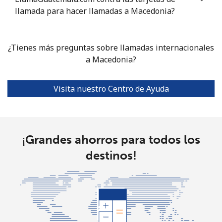
Celular
⁦58.5¢⁩
17 min por
⁦8¢⁩
llamada para hacer llamadas a Macedonia?
⁦$10⁩
Mariana Islands
¿Tienes más preguntas sobre llamadas internacionales
a Macedonia?
All country
⁦10.5¢⁩
95 min por
-
⁦$10⁩
Visita nuestro Centro de Ayuda
Marshall Islands
Línea fija
⁦32.9¢⁩
30 min por
-
¡Grandes ahorros para todos los
⁦$10⁩
destinos!
Celular
⁦32.9¢⁩
30 min por
-
⁦$10⁩
Martinique