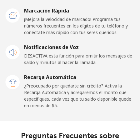
Malawi
Marcación Rápida
Línea fija
⁦57.9¢⁩
17 min por
-
¡Mejora la velocidad de marcado! Programa tus
⁦$10⁩
números frecuentes en los dígitos de tu teléfono y
conéctate más rápido con tus seres queridos.
Celular
⁦57.9¢⁩
17 min por
-
Notificaciones de Voz
⁦$10⁩
DESACTIVA esta función para omitir los mensajes de
saldo y minutos al hacer la llamada.
Malaysia
Recarga Automática
Línea fija
⁦1.5¢⁩
665 min por
-
¿Preocupado por quedarte sin crédito? Activa la
⁦$10⁩
Recarga Automatica y agregaremos el monto que
especifiques, cada vez que tu saldo disponible quede
Celular
⁦1.5¢⁩
665 min por
-
en menos de ⁦$5⁩.
⁦$10⁩
Maldives
Preguntas Frecuentes sobre