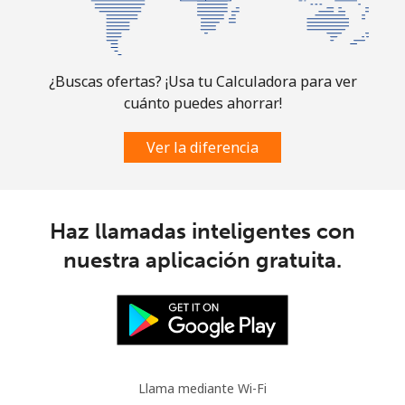
Línea fija
⁦6.9¢⁩
144 min por
-
⁦$10⁩
Celular
⁦30.9¢⁩
32 min por
-
¿Buscas ofertas? ¡Usa tu Calculadora para ver
⁦$10⁩
cuánto puedes ahorrar!
Mauritania
Ver la diferencia
Línea fija
⁦86.9¢⁩
11 min por
-
⁦$10⁩
Haz llamadas inteligentes con
Celular
⁦89.5¢⁩
11 min por
-
nuestra aplicación gratuita.
⁦$10⁩
Mauritius
Línea fija
⁦8.5¢⁩
117 min por
-
⁦$10⁩
Llama mediante Wi-Fi