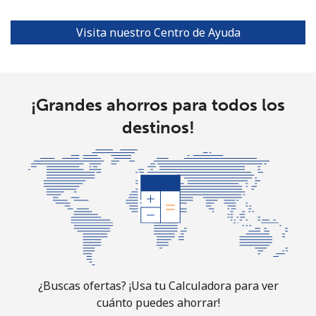
Celular
⁦34.5¢⁩
28 min por ⁦$10⁩
⁦17¢⁩
Visita nuestro Centro de Ayuda
Turks And Caicos Islands
Línea fija
⁦31.9¢⁩
31 min por ⁦$10⁩
-
¡Grandes ahorros para todos los
destinos!
Celular
⁦33.9¢⁩
29 min por ⁦$10⁩
-
Tuvalu
All
⁦214.9¢⁩
4 min por ⁦$10⁩
-
country
¿Buscas ofertas? ¡Usa tu Calculadora para ver
cuánto puedes ahorrar!