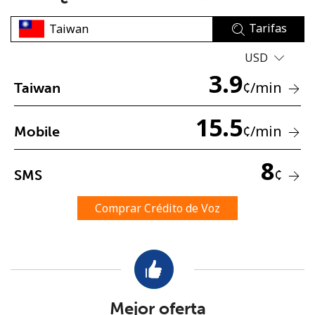
Tarifas
USD
3.9
¢
/min
Taiwan
No se ha creado una contraseña
15.5
¢
/min
Mobile
Mínimo 8 caracteres
Una letra mayúscula y una minúscula
8
Un número
¢
SMS
Un caracter especial
Comprar Crédito de Voz
Mantente en contacto para recibir nuestras mejores
ofertas.
Mejor oferta