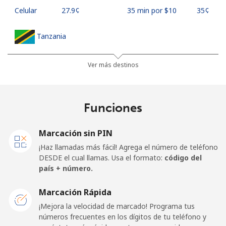
Celular
⁦27.9¢⁩
35 min por ⁦$10⁩
⁦35¢⁩
Tanzania
Línea fija
⁦36.5¢⁩
27 min por ⁦$10⁩
-
Ver más destinos
Celular
⁦28.9¢⁩
34 min por ⁦$10⁩
-
Funciones
Thailand
Marcación sin PIN
Línea fija
⁦3.9¢⁩
256 min por ⁦$10⁩
-
¡Haz llamadas más fácil! Agrega el número de teléfono
DESDE el cual llamas. Usa el formato:
código del
Celular
⁦3.9¢⁩
256 min por ⁦$10⁩
⁦5¢⁩
país + número.
Togo
Marcación Rápida
¡Mejora la velocidad de marcado! Programa tus
números frecuentes en los dígitos de tu teléfono y
Línea fija
⁦42.5¢⁩
23 min por ⁦$10⁩
-