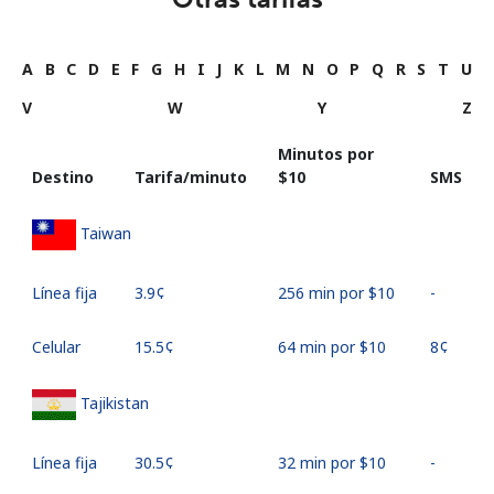
A
B
C
D
E
F
G
H
I
J
K
L
M
N
O
P
Q
R
S
T
U
V
W
Y
Z
Minutos por
Destino
Tarifa/minuto
⁦$10⁩
SMS
Taiwan
Línea fija
⁦3.9¢⁩
256 min por ⁦$10⁩
-
Celular
⁦15.5¢⁩
64 min por ⁦$10⁩
⁦8¢⁩
Tajikistan
Línea fija
⁦30.5¢⁩
32 min por ⁦$10⁩
-