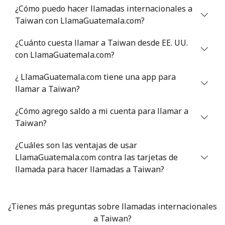
¿Cómo puedo hacer llamadas internacionales a
Celular
⁦22.5¢⁩
44 min por ⁦$10⁩
-
Taiwan con LlamaGuatemala.com?
Tunisia
¿Cuánto cuesta llamar a Taiwan desde EE. UU.
con LlamaGuatemala.com?
Línea fija
⁦104.5¢⁩
9 min por ⁦$10⁩
-
¿ LlamaGuatemala.com tiene una app para
Celular
⁦103.9¢⁩
9 min por ⁦$10⁩
-
llamar a Taiwan?
¿Cómo agrego saldo a mi cuenta para llamar a
Turkey
Taiwan?
Línea fija
⁦4.9¢⁩
204 min por ⁦$10⁩
-
¿Cuáles son las ventajas de usar
LlamaGuatemala.com contra las tarjetas de
Celular
⁦29.9¢⁩
33 min por ⁦$10⁩
⁦5¢⁩
llamada para hacer llamadas a Taiwan?
Turkmenistan
¿Tienes más preguntas sobre llamadas internacionales
Línea fija
⁦29.5¢⁩
a Taiwan?
33 min por ⁦$10⁩
-