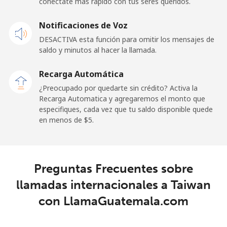
conéctate más rápido con tus seres queridos.
Celular
⁦36.5¢⁩
27 min por ⁦$10⁩
⁦5¢⁩
Notificaciones de Voz
DESACTIVA esta función para omitir los mensajes de
Tokelau
saldo y minutos al hacer la llamada.
All
⁦217.5¢⁩
4 min por ⁦$10⁩
-
Recarga Automática
country
¿Preocupado por quedarte sin crédito? Activa la
Recarga Automatica y agregaremos el monto que
Tonga
especifiques, cada vez que tu saldo disponible quede
en menos de ⁦$5⁩.
Línea fija
⁦128.5¢⁩
7 min por ⁦$10⁩
-
Celular
⁦129.9¢⁩
7 min por ⁦$10⁩
⁦5¢⁩
Preguntas Frecuentes sobre
llamadas internacionales a Taiwan
Trinidad And Tobago
con LlamaGuatemala.com
Línea fija
⁦7.9¢⁩
126 min por ⁦$10⁩
-