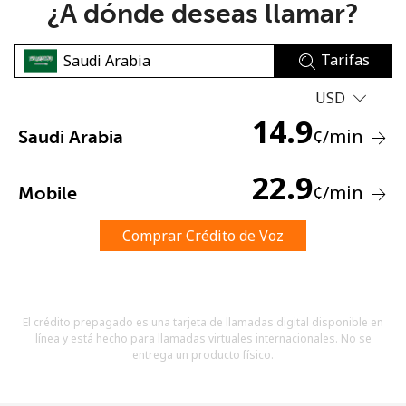
¿A dónde deseas llamar?
Tarifas
USD
14.9
¢
/min
Saudi Arabia
No se ha creado una contraseña
Mínimo 8 caracteres
22.9
¢
/min
Mobile
Una letra mayúscula y una minúscula
Un número
Un caracter especial
Comprar Crédito de Voz
El crédito prepagado es una tarjeta de llamadas digital disponible en
línea y está hecho para llamadas virtuales internacionales. No se
entrega un producto físico.
Mantente en contacto para recibir nuestras mejores
ofertas.