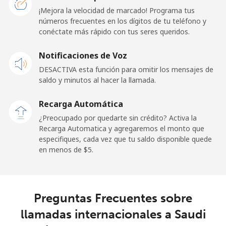
¡Mejora la velocidad de marcado! Programa tus
números frecuentes en los dígitos de tu teléfono y
Línea fija
⁦24.5¢⁩
40 min por ⁦$10⁩
-
conéctate más rápido con tus seres queridos.
Celular
⁦23.5¢⁩
42 min por ⁦$10⁩
-
Notificaciones de Voz
DESACTIVA esta función para omitir los mensajes de
Sao Tome And Principe
saldo y minutos al hacer la llamada.
All
⁦214.9¢⁩
4 min por ⁦$10⁩
-
Recarga Automática
country
¿Preocupado por quedarte sin crédito? Activa la
Recarga Automatica y agregaremos el monto que
Saudi Arabia
especifiques, cada vez que tu saldo disponible quede
en menos de ⁦$5⁩.
Línea fija
⁦14.9¢⁩
67 min por ⁦$10⁩
-
Celular
⁦22.9¢⁩
43 min por ⁦$10⁩
-
Preguntas Frecuentes sobre
llamadas internacionales a Saudi
Senegal