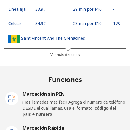
Línea fija
⁦33.9¢⁩
29 min por ⁦$10⁩
-
Celular
⁦34.9¢⁩
28 min por ⁦$10⁩
⁦17¢⁩
Saint Vincent And The Grenadines
Línea fija
⁦30.5¢⁩
32 min por ⁦$10⁩
-
Ver más destinos
Celular
⁦33.9¢⁩
29 min por ⁦$10⁩
-
Funciones
Samoa
Marcación sin PIN
Línea fija
⁦127.5¢⁩
7 min por ⁦$10⁩
-
¡Haz llamadas más fácil! Agrega el número de teléfono
DESDE el cual llamas. Usa el formato:
código del
Celular
⁦133.9¢⁩
7 min por ⁦$10⁩
⁦25¢⁩
país + número.
San Marino
Marcación Rápida