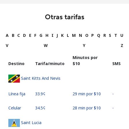
Otras tarifas
A
B
C
D
E
F
G
H
I
J
K
L
M
N
O
P
Q
R
S
T
U
V
W
Y
Z
Minutos por
Destino
Tarifa/minuto
⁦$10⁩
SMS
Saint Kitts And Nevis
Línea fija
⁦33.9¢⁩
29 min por ⁦$10⁩
-
Celular
⁦34.5¢⁩
28 min por ⁦$10⁩
-
Saint Lucia