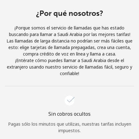
Al abrir una cuenta en este sitio web, estoy de acuerdo con
estos
Términos y condiciones.
¿Por qué nosotros?
¡Porque somos el servicio de llamadas que has estado
Únete
buscando para llamar a Saudi Arabia por las mejores tarifas!
Las llamadas de larga distancia no podrían ser más fáciles que
esto: elige tarjetas de llamada prepagadas, crea una cuenta,
compra crédito de voz en línea y llama a casa.
¡Entérate cómo puedes llamar a Saudi Arabia desde el
¡Hola!
extranjero usando nuestro servicio de llamadas fácil, seguro y
confiable!
Inicia sesión o
REGÍSTRATE →
Sin cobros ocultos
Pagas sólo los minutos que utilizas, nuestras tarifas incluyen
¿Olvidaste tu contraseña? →
impuestos.