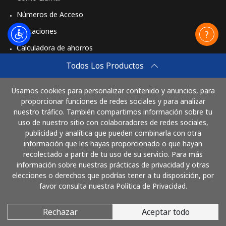
Números de Acceso
St Pierre And Miquelon
Aplicaciones
Calculadora de ahorros
Línea fija
⁦53.9¢⁩
18 min por ⁦$10⁩
-
Travel eSIM
Todos Los Productos
Celular
⁦54.5¢⁩
18 min por ⁦$10⁩
-
Comprar
Usamos cookies para personalizar contenido y anuncios, para
Cómo funciona
proporcionar funciones de redes sociales y para analizar
Sudan
nuestro tráfico. También compartimos información sobre tu
uso de nuestro sitio con colaboradores de redes sociales,
Línea fija
⁦47.9¢⁩
20 min por ⁦$10⁩
-
publicidad y analítica que pueden combinarla con otra
Paga con
información que les hayas proporcionado o que hayan
Celular
⁦44.5¢⁩
22 min por ⁦$10⁩
⁦35¢⁩
recolectado a partir de tu uso de su servicio. Para más
información sobre nuestras prácticas de privacidad y otras
elecciones o derechos que podrías tener a tu disposición, por
Suriname
favor consulta nuestra Política de Privacidad.
Línea fija
⁦44.5¢⁩
22 min por ⁦$10⁩
-
Rechazar
Aceptar todo
© 2026 LlamaGuatemala