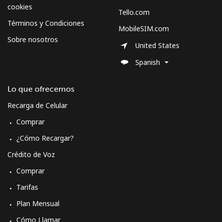
Celular
⁦70.5¢⁩
14 min por ⁦$10⁩
-
cookies
Tello.com
Términos y Condiciones
MobileSIM.com
Spain
Sobre nosotros
United States
Línea fija
⁦1.5¢⁩
665 min por ⁦$10⁩
-
Spanish
Celular
⁦1.5¢⁩
665 min por ⁦$10⁩
⁦7¢⁩
Lo que ofrecemos
Recarga de Celular
Sri Lanka
Comprar
Línea fija
⁦28.5¢⁩
35 min por ⁦$10⁩
-
¿Cómo Recargar?
Crédito de Voz
Celular
⁦24.5¢⁩
40 min por ⁦$10⁩
-
Comprar
St Helena
Tarifas
Plan Mensual
All
⁦283.5¢⁩
3 min por ⁦$10⁩
-
Cómo Llamar
country