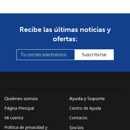
Celular
⁦53.9¢⁩
18 min por ⁦$10⁩
-
South Africa
Recibe las últimas noticias y
ofertas:
Línea fija
⁦12.5¢⁩
80 min por ⁦$10⁩
-
Suscribirse
Celular
⁦10.5¢⁩
95 min por ⁦$10⁩
⁦7¢⁩
South Korea
Línea fija
⁦4.9¢⁩
204 min por ⁦$10⁩
-
Quiénes somos
Ayuda y Soporte
Celular
⁦3.5¢⁩
285 min por ⁦$10⁩
⁦7¢⁩
Página Principal
Centro de Ayuda
South Sudan
Mi cuenta
Contacto
Política de privacidad y
Socios