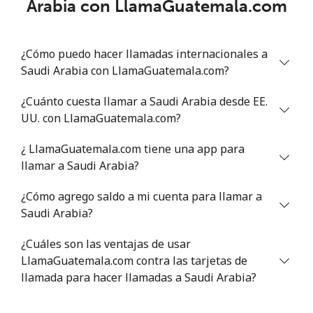
Arabia con LlamaGuatemala.com
Línea fija
⁦46.9¢⁩
21 min por ⁦$10⁩
-
¿Cómo puedo hacer llamadas internacionales a
Celular
⁦40.9¢⁩
24 min por ⁦$10⁩
⁦27¢⁩
Saudi Arabia con LlamaGuatemala.com?
Serbia
¿Cuánto cuesta llamar a Saudi Arabia desde EE.
UU. con LlamaGuatemala.com?
Línea fija
⁦24.5¢⁩
40 min por ⁦$10⁩
-
¿ LlamaGuatemala.com tiene una app para
Celular
⁦55.5¢⁩
18 min por ⁦$10⁩
-
llamar a Saudi Arabia?
¿Cómo agrego saldo a mi cuenta para llamar a
Seychelles
Saudi Arabia?
Línea fija
⁦89.5¢⁩
11 min por ⁦$10⁩
-
¿Cuáles son las ventajas de usar
LlamaGuatemala.com contra las tarjetas de
Celular
⁦87.5¢⁩
11 min por ⁦$10⁩
-
llamada para hacer llamadas a Saudi Arabia?
Sierra Leone