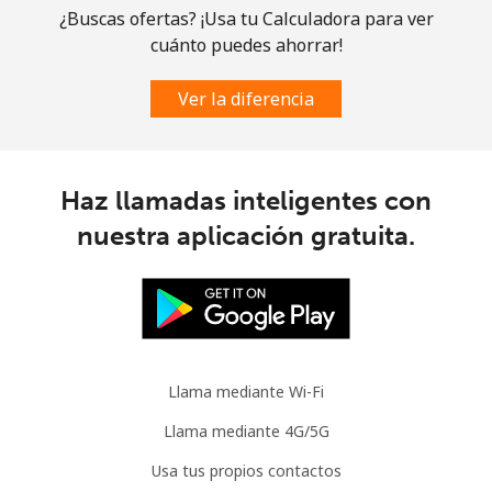
Línea fija
⁦1.5¢⁩
665 min por ⁦$10⁩
-
¿Buscas ofertas? ¡Usa tu Calculadora para ver
cuánto puedes ahorrar!
Celular
⁦3.5¢⁩
285 min por ⁦$10⁩
⁦9¢⁩
Ver la diferencia
Slovenia
Línea fija
⁦34.5¢⁩
28 min por ⁦$10⁩
-
Haz llamadas inteligentes con
nuestra aplicación gratuita.
Celular
⁦55.5¢⁩
18 min por ⁦$10⁩
-
Solomon Islands
All
⁦163.9¢⁩
6 min por ⁦$10⁩
-
country
Llama mediante Wi-Fi
Somalia
Llama mediante 4G/5G
Usa tus propios contactos
Línea fija
⁦57.5¢⁩
17 min por ⁦$10⁩
-