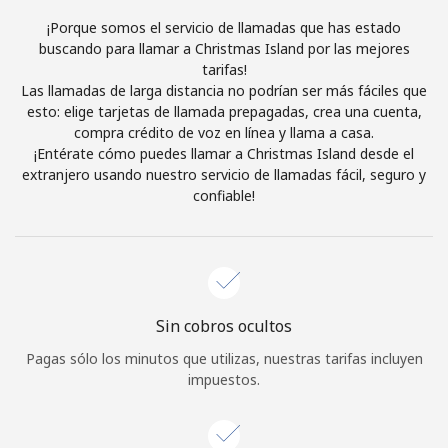
Al abrir una cuenta en este sitio web, estoy de acuerdo con
¡Porque somos el servicio de llamadas que has estado
estos
Términos y condiciones.
buscando para llamar a Christmas Island por las mejores
tarifas!
Las llamadas de larga distancia no podrían ser más fáciles que
Únete
esto: elige tarjetas de llamada prepagadas, crea una cuenta,
compra crédito de voz en línea y llama a casa.
¡Entérate cómo puedes llamar a Christmas Island desde el
extranjero usando nuestro servicio de llamadas fácil, seguro y
confiable!
¡Hola!
Inicia sesión o
REGÍSTRATE →
Sin cobros ocultos
Pagas sólo los minutos que utilizas, nuestras tarifas incluyen
impuestos.
¿Olvidaste tu contraseña? →