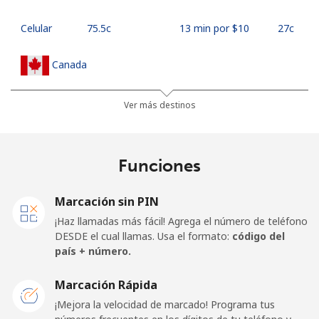
Celular
⁦75.5c⁩
13 min por ⁦$10⁩
⁦27c⁩
Canada
All
⁦1.5c⁩
665 min por ⁦$10⁩
⁦24c⁩
Ver más destinos
country
Cape Verde
Funciones
Línea fija
⁦50.5c⁩
19 min por ⁦$10⁩
-
Marcación sin PIN
¡Haz llamadas más fácil! Agrega el número de teléfono
Celular
⁦54.9c⁩
18 min por ⁦$10⁩
⁦25c⁩
DESDE el cual llamas. Usa el formato:
código del
país + número.
Caribbean Netherlands
Marcación Rápida
Línea fija
⁦32.5c⁩
30 min por ⁦$10⁩
-
¡Mejora la velocidad de marcado! Programa tus