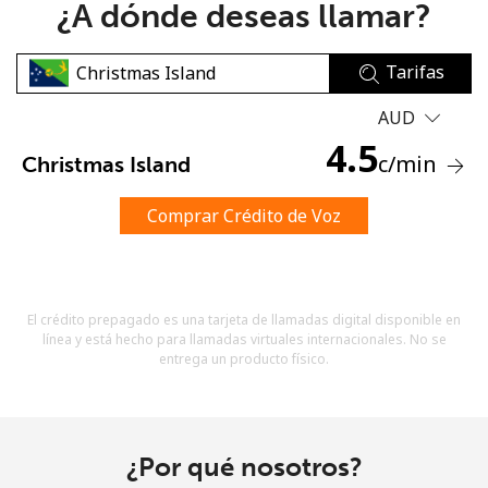
¿A dónde deseas llamar?
Tarifas
AUD
4.5
c
/min
Christmas Island
No se ha creado una contraseña
Mínimo 8 caracteres
Comprar Crédito de Voz
Una letra mayúscula y una minúscula
Un número
Un caracter especial
El crédito prepagado es una tarjeta de llamadas digital disponible en
línea y está hecho para llamadas virtuales internacionales. No se
entrega un producto físico.
Mantente en contacto para recibir nuestras mejores
¿Por qué nosotros?
ofertas.