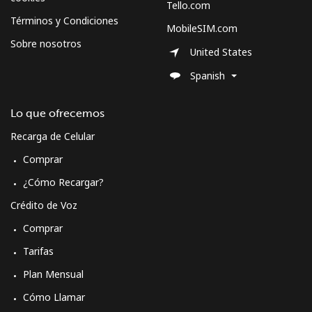
Tello.com
Términos y Condiciones
Línea fija
⁦29.9c⁩
33 min por ⁦$10⁩
-
MobileSIM.com
Sobre nosotros
United States
Celular
⁦32.9c⁩
30 min por ⁦$10⁩
-
Spanish
Cyprus
Lo que ofrecemos
Línea fija
⁦20.5c⁩
48 min por ⁦$10⁩
-
Recarga de Celular
Comprar
Celular
⁦14.5c⁩
68 min por ⁦$10⁩
⁦8c⁩
¿Cómo Recargar?
Czechia
Crédito de Voz
Comprar
Línea fija
⁦2.7c⁩
370 min por ⁦$10⁩
-
Tarifas
Plan Mensual
Celular
⁦5.5c⁩
181 min por ⁦$10⁩
⁦13c⁩
Cómo Llamar