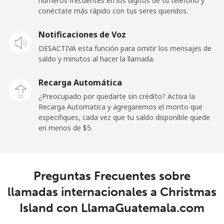
números frecuentes en los dígitos de tu teléfono y
conéctate más rápido con tus seres queridos.
Celular
⁦33.5c⁩
29 min por ⁦$10⁩
⁦24c⁩
Notificaciones de Voz
Cayman Islands
DESACTIVA esta función para omitir los mensajes de
saldo y minutos al hacer la llamada.
Línea fija
⁦27.9c⁩
35 min por ⁦$10⁩
-
Recarga Automática
Celular
⁦38.5c⁩
25 min por ⁦$10⁩
-
¿Preocupado por quedarte sin crédito? Activa la
Recarga Automatica y agregaremos el monto que
Central African Republic
especifiques, cada vez que tu saldo disponible quede
en menos de ⁦$5⁩.
Línea fija
⁦130.9c⁩
7 min por ⁦$10⁩
-
Celular
⁦109.5c⁩
9 min por ⁦$10⁩
-
Preguntas Frecuentes sobre
llamadas internacionales a Christmas
Chad
Island con LlamaGuatemala.com
Línea fija
⁦117.5c⁩
8 min por ⁦$10⁩
-