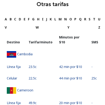
Otras tarifas
A
B
C
D
E
F
G
H
I
J
K
L
M
N
O
P
Q
R
S
T
U
V
W
Y
Z
Minutos por
Destino
Tarifa/minuto
⁦$10⁩
SMS
Cambodia
Línea fija
⁦23.5c⁩
42 min por ⁦$10⁩
-
Celular
⁦22.5c⁩
44 min por ⁦$10⁩
⁦25c⁩
Cameroon
Línea fija
⁦49.9c⁩
20 min por ⁦$10⁩
-