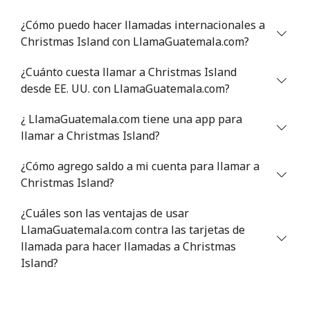
¿Cómo puedo hacer llamadas internacionales a
Celular
⁦105.9c⁩
9 min por ⁦$10⁩
⁦25c⁩
Christmas Island con LlamaGuatemala.com?
Chile
¿Cuánto cuesta llamar a Christmas Island
desde EE. UU. con LlamaGuatemala.com?
Línea fija
⁦5.5c⁩
181 min por ⁦$10⁩
-
¿ LlamaGuatemala.com tiene una app para
Celular
⁦2c⁩
500 min por ⁦$10⁩
⁦13c⁩
llamar a Christmas Island?
¿Cómo agrego saldo a mi cuenta para llamar a
Santiago
⁦2.2c⁩
454 min por ⁦$10⁩
-
Christmas Island?
China
¿Cuáles son las ventajas de usar
LlamaGuatemala.com contra las tarjetas de
Línea fija
⁦6.9c⁩
144 min por ⁦$10⁩
-
llamada para hacer llamadas a Christmas
Island?
Celular
⁦6.9c⁩
144 min por ⁦$10⁩
-
Christmas Island