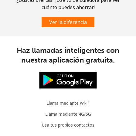
Línea fija
⁦113.9c⁩
8 min por ⁦$10⁩
-
cuánto puedes ahorrar!
Celular
⁦116.5c⁩
8 min por ⁦$10⁩
⁦9c⁩
Ver la diferencia
Congo
Haz llamadas inteligentes con
Línea fija
⁦120.5c⁩
8 min por ⁦$10⁩
-
nuestra aplicación gratuita.
Celular
⁦110.9c⁩
9 min por ⁦$10⁩
⁦21c⁩
Cook Islands
Línea fija
⁦204.5c⁩
4 min por ⁦$10⁩
-
Llama mediante Wi-Fi
Celular
⁦204.5c⁩
4 min por ⁦$10⁩
⁦8c⁩
Llama mediante 4G/5G
Usa tus propios contactos
Costa Rica