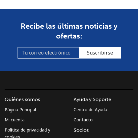
Línea fija
⁦4.5c⁩
222 min por ⁦$10⁩
-
Celular
⁦12.5c⁩
80 min por ⁦$10⁩
⁦11c⁩
Recibe las últimas noticias y
ofertas:
Croatia
Suscribirse
Línea fija
⁦1.6c⁩
625 min por ⁦$10⁩
-
Celular
⁦4.5c⁩
222 min por ⁦$10⁩
⁦21c⁩
Cuba
Quiénes somos
Ayuda y Soporte
Línea fija
⁦115.9c⁩
8 min por ⁦$10⁩
-
Página Principal
Centro de Ayuda
Celular
⁦118.9c⁩
8 min por ⁦$10⁩
⁦13c⁩
Mi cuenta
Contacto
Política de privacidad y
Socios
Curacao
cookies