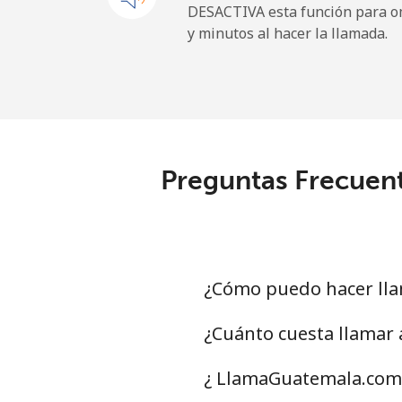
DESACTIVA esta función para om
y minutos al hacer la llamada.
Línea fija
⁦
Celular
⁦
Central African Republi
Preguntas Frecuent
Línea fija
⁦
Celular
⁦
Chad
¿Cómo puedo hacer ll
Línea fija
⁦
¿Cuánto cuesta llamar
Celular
⁦
¿ LlamaGuatemala.com 