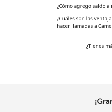
Chile
¿Cómo agrego saldo a 
¿Cuáles son las ventaj
Línea fija
⁦
hacer llamadas a Came
Celular
⁦
Santiago
⁦
¿Tienes má
China
Línea fija
⁦
Celular
⁦
Christmas Island
¡Gra
All country
⁦