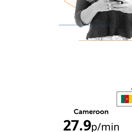
Cameroon
27.9
p
/min