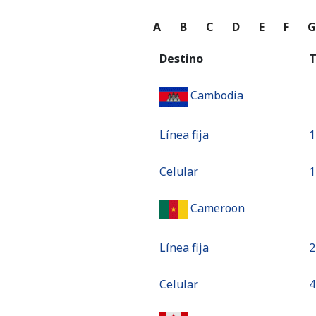
A
B
C
D
E
F
Destino
T
Cambodia
Línea fija
⁦
Celular
⁦
Cameroon
Línea fija
⁦
Celular
⁦