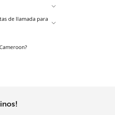
etas de llamada para
-
⁦7p⁩
-
a Cameroon?
-
-
inos!
-