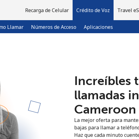
Recarga de Celular
Crédito de Voz
Travel e
mo Llamar
Números de Acceso
Aplicaciones
¡Bienvenido!
Increíbles 
¿Ya tienes una cuenta?
Inicia sesión →
llamadas i
Regístrate con
Cameroon ⁦
La mejor oferta para manten
bajas para llamar a teléfon
Haz que cada minuto cuente