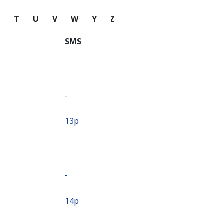
S
T
U
V
W
Y
Z
SMS
-
⁦13p⁩
-
⁦14p⁩