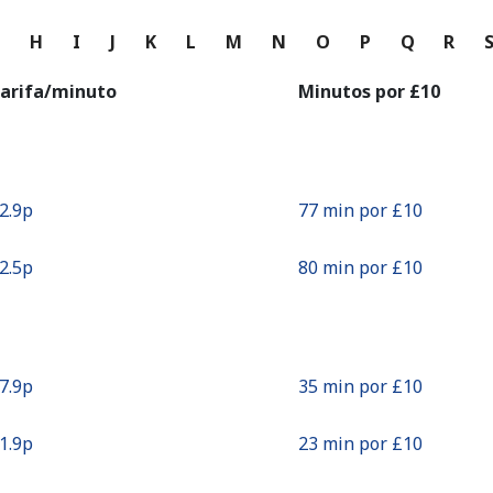
o
G
H
I
J
K
L
M
N
O
P
Q
R
Continuar con
arifa/minuto
Minutos por ⁦£10⁩
12.9p⁩
77 min por ⁦£10⁩
12.5p⁩
80 min por ⁦£10⁩
27.9p⁩
35 min por ⁦£10⁩
41.9p⁩
23 min por ⁦£10⁩