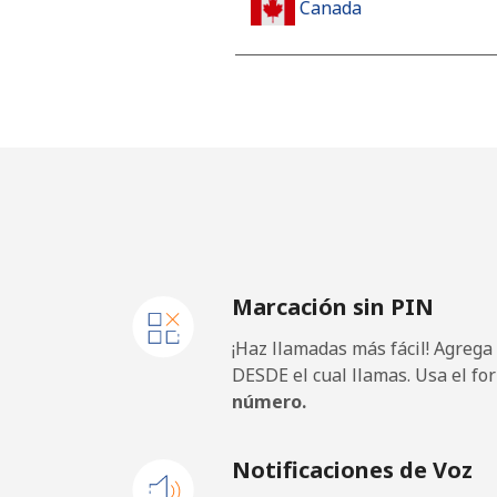
Canada
All country
⁦
Cape Verde
Línea fija
⁦
Celular
⁦
Marcación sin PIN
Caribbean Netherlands
¡Haz llamadas más fácil! Agrega
Línea fija
⁦
DESDE el cual llamas. Usa el fo
número.
Celular
⁦
Notificaciones de Voz
Cayman Islands