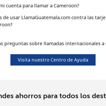
mi cuenta para llamar a Cameroon?
as de usar LlamaGuatemala.com contra las tarj
3.5p⁩
285 min por ⁦£10⁩
roon?
1.5p⁩
665 min por ⁦£10⁩
1.5p⁩
665 min por ⁦£10⁩
s preguntas sobre llamadas internacionales 
Visita nuestro Centro de Ayuda
4.5p⁩
222 min por ⁦£10⁩
4.5p⁩
222 min por ⁦£10⁩
ndes ahorros para todos los dest
2.4p⁩
416 min por ⁦£10⁩