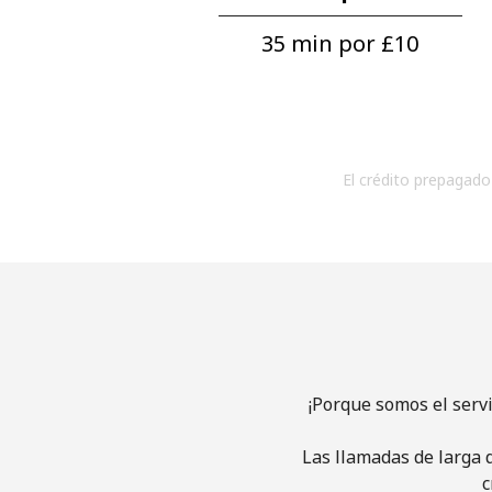
35 min por ⁦£10⁩
El crédito prepagado 
¡Porque somos el serv
Las llamadas de larga d
c