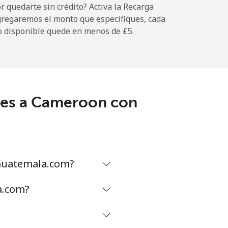
 quedarte sin crédito? Activa la Recarga
gregaremos el monto que especifiques, cada
-
o disponible quede en menos de ⁦£5⁩.
-
ales a Cameroon con
-
-
Guatemala.com?
-
a.com?
⁦13p⁩