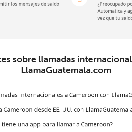
itir los mensajes de saldo
¿Preocupado por
Automatica y a
16.5p⁩
60 min por ⁦£10⁩
vez que tu sald
22.9p⁩
43 min por ⁦£10⁩
c
es sobre llamadas internacion
67.9p⁩
14 min por ⁦£10⁩
LlamaGuatemala.com
56.9p⁩
17 min por ⁦£10⁩
amadas internacionales a Cameroon con Llama
60.9p⁩
16 min por ⁦£10⁩
 a Cameroon desde EE. UU. con LlamaGuatemal
55.5p⁩
18 min por ⁦£10⁩
tiene una app para llamar a Cameroon?