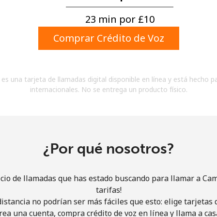
Un número
Un caracter especial
23 min por ⁦£10⁩
Comprar Crédito de Voz
es una tarjeta de llamadas digital disponible en línea y está hecho p
internacionales. No se entrega un producto físico.
Mantente en contacto para recibir nuestras mejores
ofertas.
Al abrir una cuenta en este sitio web, estoy de
acuerdo con estos
Términos y condiciones.
¿Por qué nosotros?
Únete
icio de llamadas que has estado buscando para llamar a Ca
tarifas!
istancia no podrían ser más fáciles que esto: elige tarjeta
rea una cuenta, compra crédito de voz en línea y llama a cas