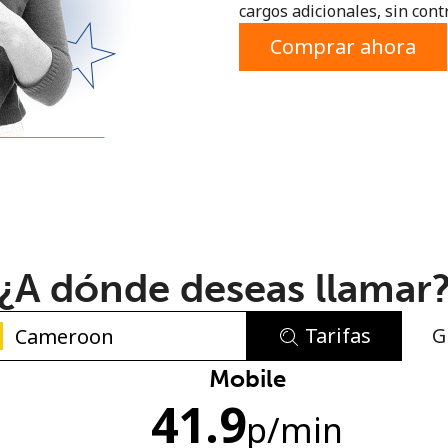
cargos adicionales, sin contr
o
Comprar ahora
¿A dónde deseas llamar
Tarifas
G
No se ha creado una contraseña
Mobile
41.9
Mínimo 8 caracteres
p
/min
Una letra mayúscula y una minúscula