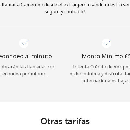
 llamar a Cameroon desde el extranjero usando nuestro servi
seguro y confiable!
¡Hola!
Inicia sesión o
REGÍSTRATE →
edondeo al minuto
Monto Mínimo ⁦£5
cobrarán las llamadas con
Intenta Crédito de Voz po
redondeo por minuto.
orden mínima y disfruta ll
internacionales bajas
¿Olvidaste tu contraseña? →
Iniciar Sesión
Otras tarifas