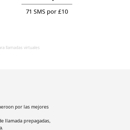
71 SMS por ⁦£10⁩
ara llamadas virtuales
meroon por las mejores
s de llamada prepagadas,
a.