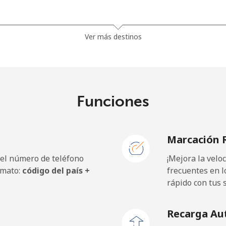
1.5p⁩
665 min por ⁦£10⁩
Ver más destinos
27.9p⁩
35 min por ⁦£10⁩
Funciones
32.5p⁩
30 min por ⁦£10⁩
Marcación 
 el número de teléfono
¡Mejora la vel
18.9p⁩
52 min por ⁦£10⁩
rmato:
código del país +
frecuentes en l
rápido con tus 
19.9p⁩
50 min por ⁦£10⁩
Recarga Au