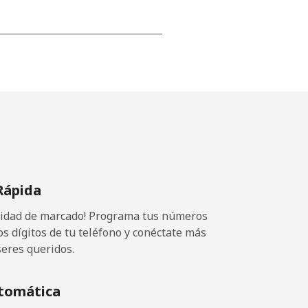
⁦12p⁩
-
⁦13p⁩
Rápida
ocidad de marcado! Programa tus números
-
os dígitos de tu teléfono y conéctate más
seres queridos.
⁦12p⁩
tomática