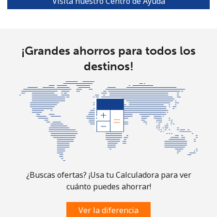
Visita nuestro Centro de Ayuda
Turks And Caicos Islands
Línea fija
⁦26.5p⁩
37 min por ⁦£10⁩
-
¡Grandes ahorros para todos los
destinos!
Celular
⁦27.9p⁩
35 min por ⁦£10⁩
-
Tuvalu
All
⁦165.9p⁩
6 min por ⁦£10⁩
-
country
¿Buscas ofertas? ¡Usa tu Calculadora para ver
cuánto puedes ahorrar!
Ver la diferencia