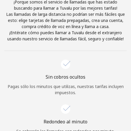
¡Porque somos el servicio de llamadas que has estado
Al abrir una cuenta en este sitio web, estoy de acuerdo con
buscando para llamar a Tuvalu por las mejores tarifas!
estos
Términos y condiciones.
Las llamadas de larga distancia no podrían ser más fáciles que
esto: elige tarjetas de llamada prepagadas, crea una cuenta,
compra crédito de voz en línea y llama a casa.
Únete
¡Entérate cómo puedes llamar a Tuvalu desde el extranjero
usando nuestro servicio de llamadas fácil, seguro y confiable!
¡Hola!
Sin cobros ocultos
Inicia sesión o
REGÍSTRATE →
Pagas sólo los minutos que utilizas, nuestras tarifas incluyen
impuestos.
Redondeo al minuto
¿Olvidaste tu contraseña? →