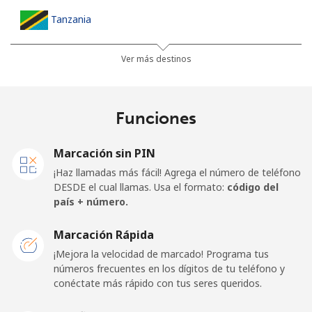
Tanzania
Línea fija
⁦29.9p⁩
33 min por ⁦£10⁩
-
Ver más destinos
Celular
⁦23.9p⁩
41 min por ⁦£10⁩
-
Funciones
Thailand
Marcación sin PIN
Línea fija
⁦3.5p⁩
285 min por ⁦£10⁩
-
¡Haz llamadas más fácil! Agrega el número de teléfono
DESDE el cual llamas. Usa el formato:
código del
Celular
⁦3.5p⁩
285 min por ⁦£10⁩
⁦4p⁩
país + número.
Togo
Marcación Rápida
¡Mejora la velocidad de marcado! Programa tus
números frecuentes en los dígitos de tu teléfono y
Línea fija
⁦32.9p⁩
30 min por ⁦£10⁩
-
conéctate más rápido con tus seres queridos.
Celular
⁦29.9p⁩
33 min por ⁦£10⁩
⁦5p⁩