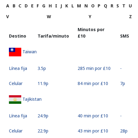
A
B
C
D
E
F
G
H
I
J
K
L
M
N
O
P
Q
R
S
T
U
V
W
Y
Z
Minutos por
Destino
Tarifa/minuto
⁦£10⁩
SMS
Taiwan
Línea fija
⁦3.5p⁩
285 min por ⁦£10⁩
-
Celular
⁦11.9p⁩
84 min por ⁦£10⁩
⁦7p⁩
Tajikistan
Línea fija
⁦24.9p⁩
40 min por ⁦£10⁩
-
Celular
⁦22.9p⁩
43 min por ⁦£10⁩
⁦28p⁩