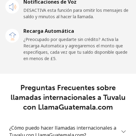
Notificaciones de Voz
DESACTIVA esta función para omitir los mensajes de
Tokelau
saldo y minutos al hacer la llamada.
All
⁦167.9p⁩
5 min por ⁦£10⁩
-
Recarga Automática
country
¿Preocupado por quedarte sin crédito? Activa la
Recarga Automatica y agregaremos el monto que
Tonga
especifiques, cada vez que tu saldo disponible quede
en menos de ⁦£5⁩.
Línea fija
⁦99.5p⁩
10 min por ⁦£10⁩
-
Celular
⁦100.5p⁩
9 min por ⁦£10⁩
⁦4p⁩
Preguntas Frecuentes sobre
llamadas internacionales a Tuvalu
Trinidad And Tobago
con LlamaGuatemala.com
Línea fija
⁦5.9p⁩
169 min por ⁦£10⁩
-
¿Cómo puedo hacer llamadas internacionales a
Celular
⁦18.5p⁩
54 min por ⁦£10⁩
-
Tuvalu con LlamaGuatemala.com?