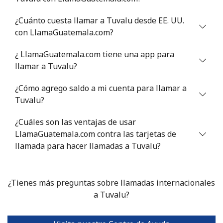
Tunisia
¿Cuánto cuesta llamar a Tuvalu desde EE. UU.
con LlamaGuatemala.com?
Línea fija
⁦80.9p⁩
12 min por ⁦£10⁩
-
¿ LlamaGuatemala.com tiene una app para
Celular
⁦79.9p⁩
12 min por ⁦£10⁩
-
llamar a Tuvalu?
¿Cómo agrego saldo a mi cuenta para llamar a
Turkey
Tuvalu?
Línea fija
⁦3.9p⁩
256 min por ⁦£10⁩
-
¿Cuáles son las ventajas de usar
LlamaGuatemala.com contra las tarjetas de
Celular
⁦24.5p⁩
40 min por ⁦£10⁩
⁦4p⁩
llamada para hacer llamadas a Tuvalu?
Turkmenistan
¿Tienes más preguntas sobre llamadas internacionales
Línea fija
⁦24.5p⁩
a Tuvalu?
40 min por ⁦£10⁩
-
Celular
⁦28.5p⁩
35 min por ⁦£10⁩
⁦14p⁩