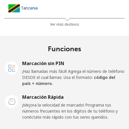
Tanzania
Línea fija
⁦52.9¢⁩
18 min por ⁦$10⁩
-
Ver más destinos
Celular
⁦39.9¢⁩
25 min por ⁦$10⁩
-
Funciones
Thailand
Marcación sin PIN
Línea fija
⁦4.9¢⁩
204 min por ⁦$10⁩
-
¡Haz llamadas más fácil! Agrega el número de teléfono
DESDE el cual llamas. Usa el formato:
código del
Celular
⁦4.9¢⁩
204 min por ⁦$10⁩
⁦8¢⁩
país + número.
Togo
Marcación Rápida
¡Mejora la velocidad de marcado! Programa tus
números frecuentes en los dígitos de tu teléfono y
Línea fija
⁦57.5¢⁩
17 min por ⁦$10⁩
-
conéctate más rápido con tus seres queridos.
Celular
⁦52.9¢⁩
18 min por ⁦$10⁩
⁦8¢⁩