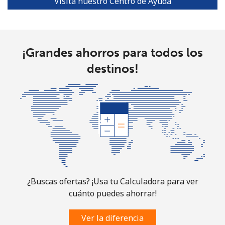
Visita nuestro Centro de Ayuda
Turks And Caicos Islands
Línea fija
⁦43.9¢⁩
22 min por ⁦$10⁩
-
¡Grandes ahorros para todos los
destinos!
Celular
⁦48.9¢⁩
20 min por ⁦$10⁩
-
Tuvalu
All
⁦313.5¢⁩
3 min por ⁦$10⁩
-
country
¿Buscas ofertas? ¡Usa tu Calculadora para ver
cuánto puedes ahorrar!
Ver la diferencia