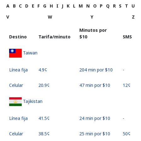
A
B
C
D
E
F
G
H
I
J
K
L
M
N
O
P
Q
R
S
T
U
V
W
Y
Z
Minutos por
Destino
Tarifa/minuto
⁦$10⁩
SMS
Taiwan
Línea fija
⁦4.9¢⁩
204 min por ⁦$10⁩
-
Celular
⁦20.9¢⁩
47 min por ⁦$10⁩
⁦12¢⁩
Tajikistan
Línea fija
⁦41.5¢⁩
24 min por ⁦$10⁩
-
Celular
⁦38.5¢⁩
25 min por ⁦$10⁩
⁦50¢⁩