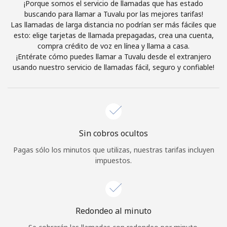
¡Porque somos el servicio de llamadas que has estado
Al abrir una cuenta en este sitio web, estoy de acuerdo con
buscando para llamar a Tuvalu por las mejores tarifas!
estos
Términos y condiciones.
Las llamadas de larga distancia no podrían ser más fáciles que
esto: elige tarjetas de llamada prepagadas, crea una cuenta,
compra crédito de voz en línea y llama a casa.
Únete
¡Entérate cómo puedes llamar a Tuvalu desde el extranjero
usando nuestro servicio de llamadas fácil, seguro y confiable!
¡Hola!
Sin cobros ocultos
Inicia sesión o
REGÍSTRATE →
Pagas sólo los minutos que utilizas, nuestras tarifas incluyen
impuestos.
Redondeo al minuto
¿Olvidaste tu contraseña? →