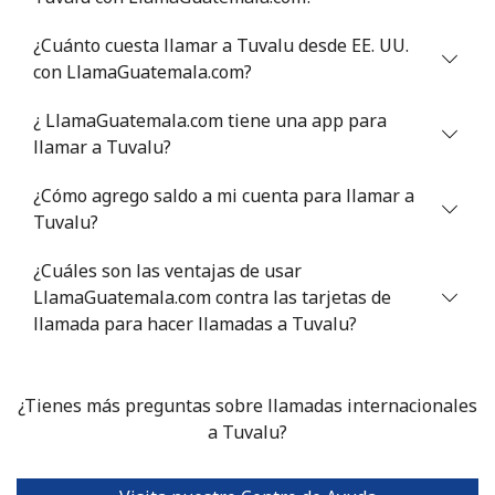
Tunisia
¿Cuánto cuesta llamar a Tuvalu desde EE. UU.
con LlamaGuatemala.com?
Línea fija
⁦151.9¢⁩
6 min por ⁦$10⁩
-
¿ LlamaGuatemala.com tiene una app para
Celular
⁦150.9¢⁩
6 min por ⁦$10⁩
-
llamar a Tuvalu?
¿Cómo agrego saldo a mi cuenta para llamar a
Turkey
Tuvalu?
Línea fija
⁦5.9¢⁩
169 min por ⁦$10⁩
-
¿Cuáles son las ventajas de usar
LlamaGuatemala.com contra las tarjetas de
Celular
⁦40.9¢⁩
24 min por ⁦$10⁩
⁦8¢⁩
llamada para hacer llamadas a Tuvalu?
Turkmenistan
¿Tienes más preguntas sobre llamadas internacionales
Línea fija
⁦40.5¢⁩
a Tuvalu?
24 min por ⁦$10⁩
-
Celular
⁦49.9¢⁩
20 min por ⁦$10⁩
⁦25¢⁩