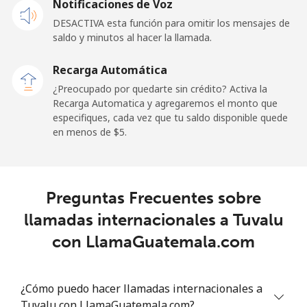
Notificaciones de Voz
DESACTIVA esta función para omitir los mensajes de
Tokelau
saldo y minutos al hacer la llamada.
All
⁦316.9¢⁩
3 min por ⁦$10⁩
-
Recarga Automática
country
¿Preocupado por quedarte sin crédito? Activa la
Recarga Automatica y agregaremos el monto que
Tonga
especifiques, cada vez que tu saldo disponible quede
en menos de ⁦$5⁩.
Línea fija
⁦187.5¢⁩
5 min por ⁦$10⁩
-
Celular
⁦189.5¢⁩
5 min por ⁦$10⁩
⁦8¢⁩
Preguntas Frecuentes sobre
llamadas internacionales a Tuvalu
Trinidad And Tobago
con LlamaGuatemala.com
Línea fija
⁦10.5¢⁩
95 min por ⁦$10⁩
-
¿Cómo puedo hacer llamadas internacionales a
Celular
⁦30.9¢⁩
32 min por ⁦$10⁩
-
Tuvalu con LlamaGuatemala.com?