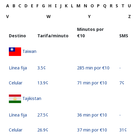
A
B
C
D
E
F
G
H
I
J
K
L
M
N
O
P
Q
R
S
T
U
V
W
Y
Z
Minutos por
Destino
Tarifa/minuto
⁦€10⁩
SMS
Taiwan
Línea fija
⁦3.5¢⁩
285 min por ⁦€10⁩
-
Celular
⁦13.9¢⁩
71 min por ⁦€10⁩
⁦7¢⁩
Tajikistan
Línea fija
⁦27.5¢⁩
36 min por ⁦€10⁩
-
Celular
⁦26.9¢⁩
37 min por ⁦€10⁩
⁦31¢⁩