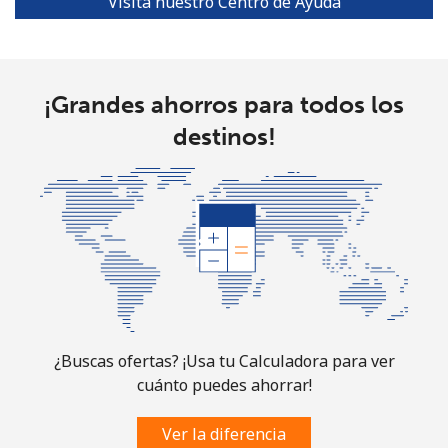
Visita nuestro Centro de Ayuda
Turks And Caicos Islands
Línea fija
⁦28.9¢⁩
34 min por ⁦€10⁩
-
¡Grandes ahorros para todos los
destinos!
Celular
⁦32.5¢⁩
30 min por ⁦€10⁩
-
Tuvalu
All
⁦194.5¢⁩
5 min por ⁦€10⁩
-
country
¿Buscas ofertas? ¡Usa tu Calculadora para ver
cuánto puedes ahorrar!
Ver la diferencia