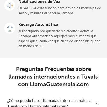
Notificaciones de Voz
DESACTIVA esta función para omitir los mensajes de
Tokelau
saldo y minutos al hacer la llamada.
All
⁦196.9¢⁩
5 min por ⁦€10⁩
-
Recarga Automática
country
¿Preocupado por quedarte sin crédito? Activa la
Recarga Automatica y agregaremos el monto que
Tonga
especifiques, cada vez que tu saldo disponible quede
en menos de ⁦€5⁩.
Línea fija
⁦116.5¢⁩
8 min por ⁦€10⁩
-
Celular
⁦117.5¢⁩
8 min por ⁦€10⁩
⁦5¢⁩
Preguntas Frecuentes sobre
llamadas internacionales a Tuvalu
Trinidad And Tobago
con LlamaGuatemala.com
Línea fija
⁦6.9¢⁩
144 min por ⁦€10⁩
-
¿Cómo puedo hacer llamadas internacionales a
Celular
⁦20.5¢⁩
48 min por ⁦€10⁩
-
Tuvalu con LlamaGuatemala.com?