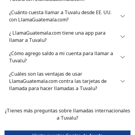
Tunisia
¿Cuánto cuesta llamar a Tuvalu desde EE. UU.
con LlamaGuatemala.com?
Línea fija
⁦94.5¢⁩
10 min por ⁦€10⁩
-
¿ LlamaGuatemala.com tiene una app para
Celular
⁦93.9¢⁩
10 min por ⁦€10⁩
-
llamar a Tuvalu?
¿Cómo agrego saldo a mi cuenta para llamar a
Turkey
Tuvalu?
Línea fija
⁦4.5¢⁩
222 min por ⁦€10⁩
-
¿Cuáles son las ventajas de usar
LlamaGuatemala.com contra las tarjetas de
Celular
⁦27.5¢⁩
36 min por ⁦€10⁩
⁦5¢⁩
llamada para hacer llamadas a Tuvalu?
Turkmenistan
¿Tienes más preguntas sobre llamadas internacionales
Línea fija
⁦26.9¢⁩
a Tuvalu?
37 min por ⁦€10⁩
-
Celular
⁦32.9¢⁩
30 min por ⁦€10⁩
⁦16¢⁩