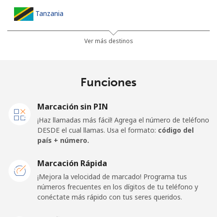
Tanzania
Línea fija
⁦32.9¢⁩
30 min por ⁦€10⁩
-
Ver más destinos
Celular
⁦26.5¢⁩
37 min por ⁦€10⁩
-
Funciones
Thailand
Marcación sin PIN
Línea fija
⁦3.9¢⁩
256 min por ⁦€10⁩
-
¡Haz llamadas más fácil! Agrega el número de teléfono
DESDE el cual llamas. Usa el formato:
código del
Celular
⁦3.9¢⁩
256 min por ⁦€10⁩
⁦5¢⁩
país + número.
Togo
Marcación Rápida
¡Mejora la velocidad de marcado! Programa tus
números frecuentes en los dígitos de tu teléfono y
Línea fija
⁦38.5¢⁩
25 min por ⁦€10⁩
-
conéctate más rápido con tus seres queridos.
Celular
⁦33.5¢⁩
29 min por ⁦€10⁩
⁦5¢⁩