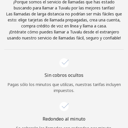
¡Porque somos el servicio de llamadas que has estado
Al abrir una cuenta en este sitio web, estoy de acuerdo con
buscando para llamar a Tuvalu por las mejores tarifas!
estos
Términos y condiciones.
Las llamadas de larga distancia no podrían ser más fáciles que
esto: elige tarjetas de llamada prepagadas, crea una cuenta,
compra crédito de voz en línea y llama a casa.
Únete
¡Entérate cómo puedes llamar a Tuvalu desde el extranjero
usando nuestro servicio de llamadas fácil, seguro y confiable!
¡Hola!
Sin cobros ocultos
Inicia sesión o
REGÍSTRATE →
Pagas sólo los minutos que utilizas, nuestras tarifas incluyen
impuestos.
Redondeo al minuto
¿Olvidaste tu contraseña? →