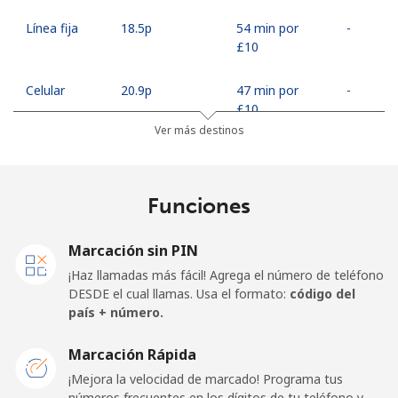
Línea fija
⁦18.5p⁩
54 min por
-
⁦£10⁩
Celular
⁦20.9p⁩
47 min por
-
⁦£10⁩
Ver más destinos
United Arab Emirates
Funciones
Línea fija
⁦18.9p⁩
52 min por
-
⁦£10⁩
Marcación sin PIN
Celular
⁦17.9p⁩
55 min por
⁦11p⁩
¡Haz llamadas más fácil! Agrega el número de teléfono
⁦£10⁩
DESDE el cual llamas. Usa el formato:
código del
país + número.
United Kingdom
Marcación Rápida
Línea fija
⁦1.5p⁩
665 min por
-
¡Mejora la velocidad de marcado! Programa tus
⁦£10⁩
números frecuentes en los dígitos de tu teléfono y