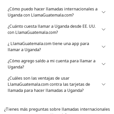
⁦£10⁩
¿Cómo puedo hacer llamadas internacionales a
Uganda con LlamaGuatemala.com?
Montevideo
⁦5.5p⁩
181 min por
-
⁦£10⁩
¿Cuánto cuesta llamar a Uganda desde EE. UU.
con LlamaGuatemala.com?
Us Virgin Islands
¿ LlamaGuatemala.com tiene una app para
All country
⁦13.5p⁩
74 min por
-
llamar a Uganda?
⁦£10⁩
¿Cómo agrego saldo a mi cuenta para llamar a
Uzbekistan
Uganda?
¿Cuáles son las ventajas de usar
Línea fija
⁦13.5p⁩
74 min por
-
LlamaGuatemala.com contra las tarjetas de
⁦£10⁩
llamada para hacer llamadas a Uganda?
Celular
⁦13.5p⁩
74 min por
⁦30p⁩
⁦£10⁩
¿Tienes más preguntas sobre llamadas internacionales