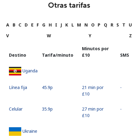
Otras tarifas
A
B
C
D
E
F
G
H
I
J
K
L
M
N
O
P
Q
R
S
T
U
V
W
Y
Z
Minutos por
Destino
Tarifa/minuto
⁦£10⁩
SMS
Uganda
Línea fija
⁦45.9p⁩
21 min por
-
⁦£10⁩
Celular
⁦35.9p⁩
27 min por
-
⁦£10⁩
Ukraine