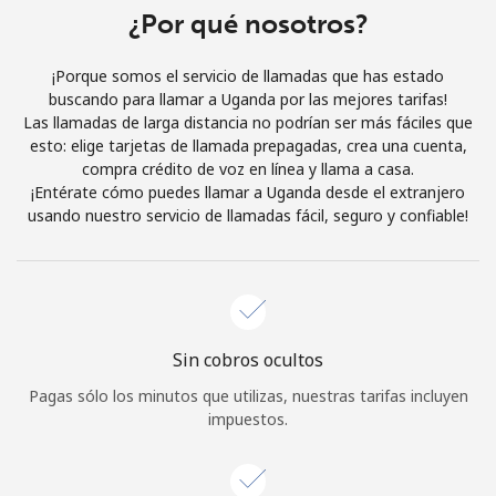
Al abrir una cuenta en este sitio web, estoy de acuerdo con
¿Por qué nosotros?
estos
Términos y condiciones.
¡Porque somos el servicio de llamadas que has estado
buscando para llamar a Uganda por las mejores tarifas!
Únete
Las llamadas de larga distancia no podrían ser más fáciles que
esto: elige tarjetas de llamada prepagadas, crea una cuenta,
compra crédito de voz en línea y llama a casa.
¡Entérate cómo puedes llamar a Uganda desde el extranjero
usando nuestro servicio de llamadas fácil, seguro y confiable!
¡Hola!
Inicia sesión o
REGÍSTRATE →
Sin cobros ocultos
Pagas sólo los minutos que utilizas, nuestras tarifas incluyen
impuestos.
¿Olvidaste tu contraseña? →