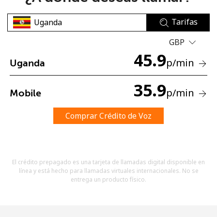
Tarifas
GBP
45.9
p
/min
Uganda
No se ha creado una contraseña
35.9
p
/min
Mobile
Mínimo 8 caracteres
Una letra mayúscula y una minúscula
Un número
Comprar Crédito de Voz
Un caracter especial
El crédito prepagado es una tarjeta de llamadas digital disponible en
línea y está hecho para llamadas virtuales internacionales. No se
entrega un producto físico.
Mantente en contacto para recibir nuestras mejores
ofertas.