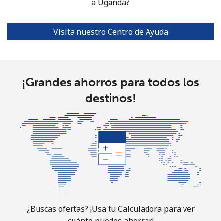
Tashkent
⁦12.9p⁩
a Uganda?
77 min por
-
⁦£10⁩
Visita nuestro Centro de Ayuda
¡Grandes ahorros para todos los
destinos!
¿Buscas ofertas? ¡Usa tu Calculadora para ver
cuánto puedes ahorrar!