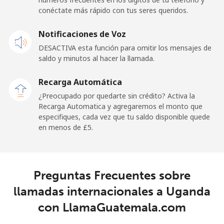
conéctate más rápido con tus seres queridos.
Celular
⁦2p⁩
500 min por
⁦7p⁩
Notificaciones de Voz
⁦£10⁩
DESACTIVA esta función para omitir los mensajes de
Premium
⁦32.9p⁩
30 min por
-
saldo y minutos al hacer la llamada.
⁦£10⁩
Recarga Automática
United States
¿Preocupado por quedarte sin crédito? Activa la
Recarga Automatica y agregaremos el monto que
especifiques, cada vez que tu saldo disponible quede
All country
⁦1.5p⁩
665 min por
-
en menos de ⁦£5⁩.
⁦£10⁩
Uruguay
Preguntas Frecuentes sobre
Línea fija
⁦7.5p⁩
133 min por
-
llamadas internacionales a Uganda
⁦£10⁩
con LlamaGuatemala.com
Celular
⁦19.5p⁩
51 min por
⁦5p⁩