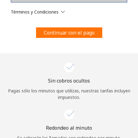
Al abrir una cuenta en este sitio web, estoy de acuerdo con
estos
Términos y condiciones.
Términos y Condiciones
Únete
Continuar con el pago
¡Hola!
Sin cobros ocultos
Inicia sesión o
REGÍSTRATE →
Pagas sólo los minutos que utilizas, nuestras tarifas incluyen
impuestos.
Redondeo al minuto
¿Olvidaste tu contraseña? →
Se cobrarán las llamadas con redondeo por minuto.