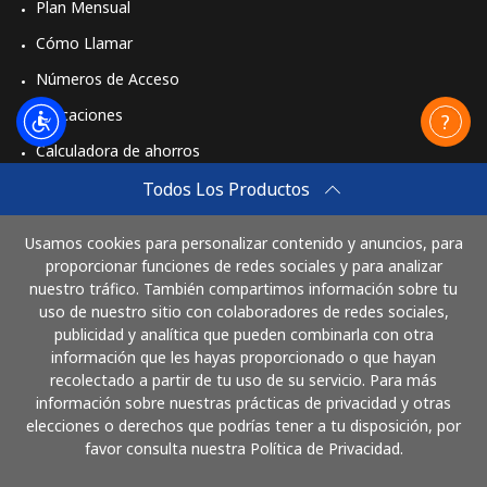
Plan Mensual
Cómo Llamar
Números de Acceso
Aplicaciones
Calculadora de ahorros
Travel eSIM
Todos Los Productos
Comprar
Usamos cookies para personalizar contenido y anuncios, para
Cómo funciona
proporcionar funciones de redes sociales y para analizar
nuestro tráfico. También compartimos información sobre tu
uso de nuestro sitio con colaboradores de redes sociales,
publicidad y analítica que pueden combinarla con otra
Paga con
información que les hayas proporcionado o que hayan
recolectado a partir de tu uso de su servicio. Para más
información sobre nuestras prácticas de privacidad y otras
elecciones o derechos que podrías tener a tu disposición, por
favor consulta nuestra Política de Privacidad.