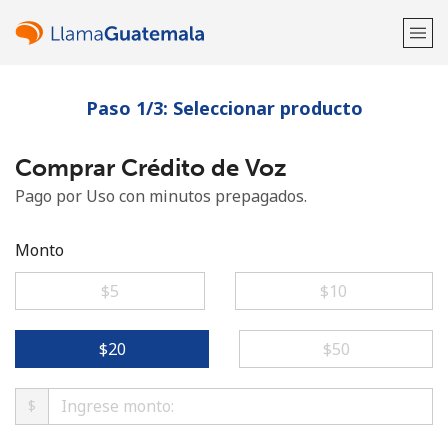
Paso 1/3: Seleccionar producto
¡Bienvenido!
Comprar Crédito de Voz
¿Ya tienes una cuenta?
Inicia sesión →
Pago por Uso con minutos prepagados.
Regístrate con
Monto
⁦$5⁩
⁦$10⁩
o
⁦$20⁩
⁦$50⁩
$