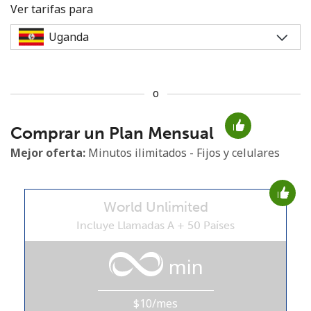
Ver tarifas para
o
No se ha creado una contraseña
Comprar un Plan Mensual
Mínimo 8 caracteres
Una letra mayúscula y una minúscula
Mejor oferta:
Minutos ilimitados - Fijos y celulares
Un número
Un caracter especial
World Unlimited
Incluye Llamadas A + 50 Países
min
Mantente en contacto para recibir nuestras mejores
ofertas.
$10/mes