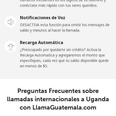
conéctate más rápido con tus seres queridos.
Celular
⁦3.5¢⁩
285 min por
⁦12¢⁩
Notificaciones de Voz
⁦$10⁩
DESACTIVA esta función para omitir los mensajes de
Premium
⁦57.9¢⁩
17 min por
-
saldo y minutos al hacer la llamada.
⁦$10⁩
Recarga Automática
United States
¿Preocupado por quedarte sin crédito? Activa la
Recarga Automatica y agregaremos el monto que
especifiques, cada vez que tu saldo disponible quede
All country
⁦1.5¢⁩
665 min por
-
en menos de ⁦$5⁩.
⁦$10⁩
Uruguay
Preguntas Frecuentes sobre
Línea fija
⁦12.9¢⁩
77 min por
-
llamadas internacionales a Uganda
⁦$10⁩
con LlamaGuatemala.com
Celular
⁦33.9¢⁩
29 min por
⁦8¢⁩