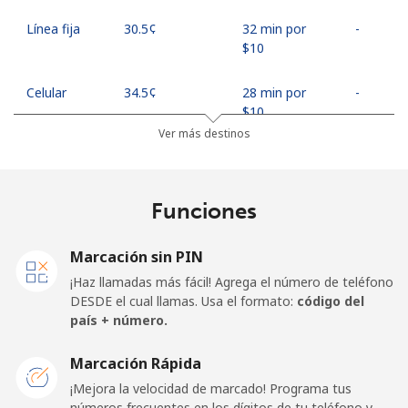
Línea fija
⁦30.5¢⁩
32 min por
-
⁦$10⁩
Celular
⁦34.5¢⁩
28 min por
-
⁦$10⁩
Ver más destinos
United Arab Emirates
Funciones
Línea fija
⁦31.5¢⁩
31 min por
-
⁦$10⁩
Marcación sin PIN
Celular
⁦29.5¢⁩
33 min por
⁦19¢⁩
¡Haz llamadas más fácil! Agrega el número de teléfono
⁦$10⁩
DESDE el cual llamas. Usa el formato:
código del
país + número.
United Kingdom
Marcación Rápida
Línea fija
⁦1.6¢⁩
625 min por
-
¡Mejora la velocidad de marcado! Programa tus
⁦$10⁩
números frecuentes en los dígitos de tu teléfono y