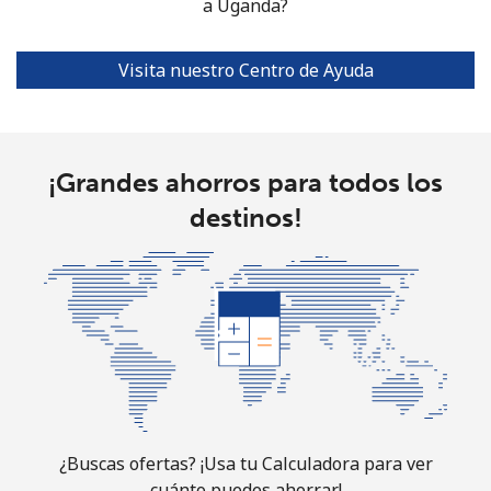
Tashkent
⁦21.9¢⁩
a Uganda?
45 min por
-
⁦$10⁩
Visita nuestro Centro de Ayuda
¡Grandes ahorros para todos los
destinos!
¿Buscas ofertas? ¡Usa tu Calculadora para ver
cuánto puedes ahorrar!