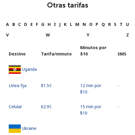
Otras tarifas
A
B
C
D
E
F
G
H
I
J
K
L
M
N
O
P
Q
R
S
T
U
V
W
Y
Z
Minutos por
Destino
Tarifa/minuto
⁦$10⁩
SMS
Uganda
Línea fija
⁦81.5¢⁩
12 min por
-
⁦$10⁩
Celular
⁦62.9¢⁩
15 min por
-
⁦$10⁩
Ukraine