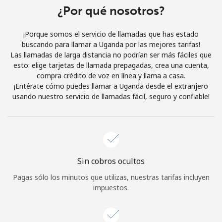
Al abrir una cuenta en este sitio web, estoy de acuerdo con
¿Por qué nosotros?
estos
Términos y condiciones.
¡Porque somos el servicio de llamadas que has estado
buscando para llamar a Uganda por las mejores tarifas!
Únete
Las llamadas de larga distancia no podrían ser más fáciles que
esto: elige tarjetas de llamada prepagadas, crea una cuenta,
compra crédito de voz en línea y llama a casa.
¡Entérate cómo puedes llamar a Uganda desde el extranjero
usando nuestro servicio de llamadas fácil, seguro y confiable!
¡Hola!
Inicia sesión o
REGÍSTRATE →
Sin cobros ocultos
Pagas sólo los minutos que utilizas, nuestras tarifas incluyen
impuestos.
¿Olvidaste tu contraseña? →