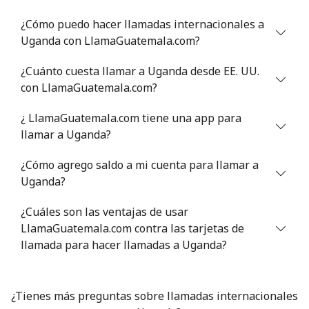
⁦$10⁩
¿Cómo puedo hacer llamadas internacionales a
Uganda con LlamaGuatemala.com?
Montevideo
⁦8.9¢⁩
112 min por
-
⁦$10⁩
¿Cuánto cuesta llamar a Uganda desde EE. UU.
con LlamaGuatemala.com?
Us Virgin Islands
¿ LlamaGuatemala.com tiene una app para
All country
⁦23.5¢⁩
42 min por
-
llamar a Uganda?
⁦$10⁩
¿Cómo agrego saldo a mi cuenta para llamar a
Uzbekistan
Uganda?
¿Cuáles son las ventajas de usar
Línea fija
⁦22.9¢⁩
43 min por
-
LlamaGuatemala.com contra las tarjetas de
⁦$10⁩
llamada para hacer llamadas a Uganda?
Celular
⁦23.5¢⁩
42 min por
⁦55¢⁩
⁦$10⁩
¿Tienes más preguntas sobre llamadas internacionales