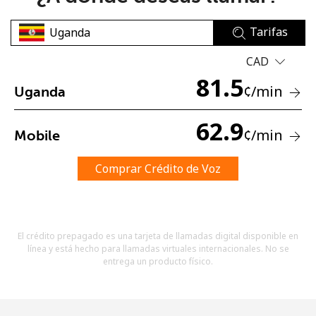
Tarifas
CAD
81.5
¢
/min
Uganda
No se ha creado una contraseña
62.9
¢
/min
Mobile
Mínimo 8 caracteres
Una letra mayúscula y una minúscula
Un número
Comprar Crédito de Voz
Un caracter especial
El crédito prepagado es una tarjeta de llamadas digital disponible en
línea y está hecho para llamadas virtuales internacionales. No se
entrega un producto físico.
Mantente en contacto para recibir nuestras mejores
ofertas.