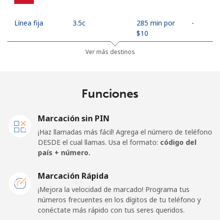
Línea fija
⁦3.5c⁩
285 min por
-
⁦$10⁩
Ver más destinos
Celular
⁦15.9c⁩
62 min por
⁦27c⁩
⁦$10⁩
Funciones
Mobile -
⁦5.9c⁩
169 min por
⁦27c⁩
Movilnet
⁦$10⁩
Marcación sin PIN
Vietnam
¡Haz llamadas más fácil! Agrega el número de teléfono
DESDE el cual llamas. Usa el formato:
código del
país + número.
Línea fija
⁦14.9c⁩
67 min por
-
⁦$10⁩
Marcación Rápida
Celular
⁦13.9c⁩
71 min por
-
¡Mejora la velocidad de marcado! Programa tus
⁦$10⁩
números frecuentes en los dígitos de tu teléfono y
conéctate más rápido con tus seres queridos.