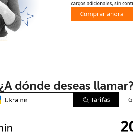
cargos adicionales, sin contr
o
Comprar ahora
¿A dónde deseas llamar
Tarifas
G
No se ha creado una contraseña
2
Mínimo 8 caracteres
min
Una letra mayúscula y una minúscula