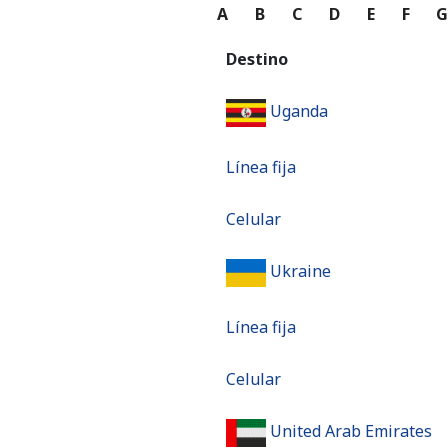
A
B
C
D
E
F
Destino
Uganda
Línea fija
Celular
Ukraine
Línea fija
Celular
United Arab Emirates