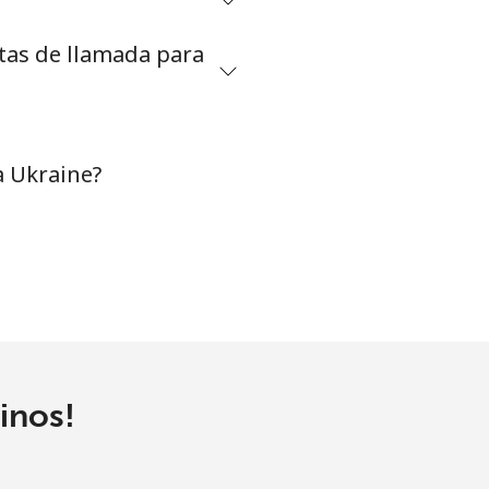
etas de llamada para
-
a Ukraine?
inos!