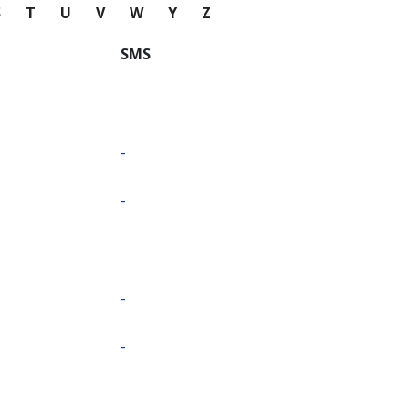
S
T
U
V
W
Y
Z
SMS
-
-
-
-