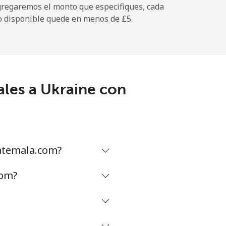
gregaremos el monto que especifiques, cada
o disponible quede en menos de ⁦£5⁩.
-
⁦5p⁩
ales a Ukraine con
-
-
atemala.com?
com?
-
⁦30p⁩