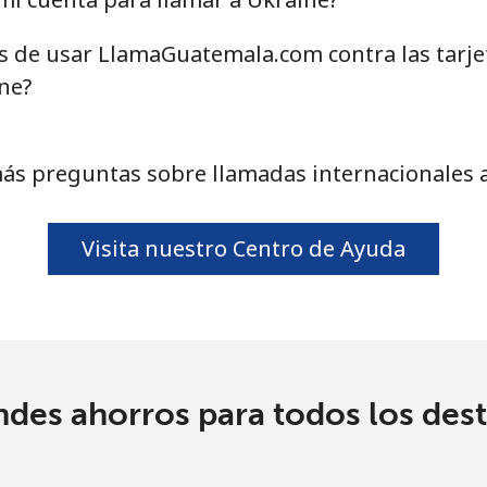
as de usar LlamaGuatemala.com contra las tarj
⁦12.9p⁩
77 min por ⁦£10⁩
ne?
ás preguntas sobre llamadas internacionales 
Visita nuestro Centro de Ayuda
ndes ahorros para todos los dest