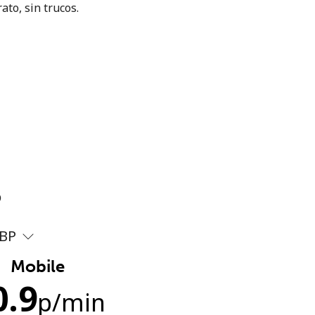
ato, sin trucos.
?
BP
Mobile
0.9
p
/min