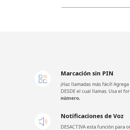
Línea fija
Celular
United Kingdom
Línea fija
Marcación sin PIN
Celular
¡Haz llamadas más fácil! Agrega
Premium
DESDE el cual llamas. Usa el fo
número.
United States
Notificaciones de Voz
All country
DESACTIVA esta función para om