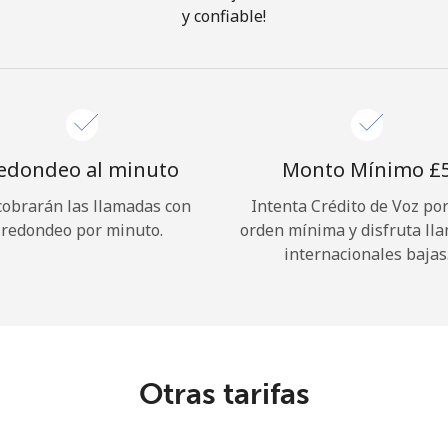
y confiable!
¡Hola!
Inicia sesión o
REGÍSTRATE →
edondeo al minuto
Monto Mínimo ⁦£5
cobrarán las llamadas con
Intenta Crédito de Voz po
redondeo por minuto.
orden mínima y disfruta ll
internacionales bajas
¿Olvidaste tu contraseña? →
Iniciar Sesión
Otras tarifas