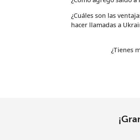
Tashkent
¿Cuáles son las ventaj
hacer llamadas a Ukrai
¿Tienes m
¡Gra