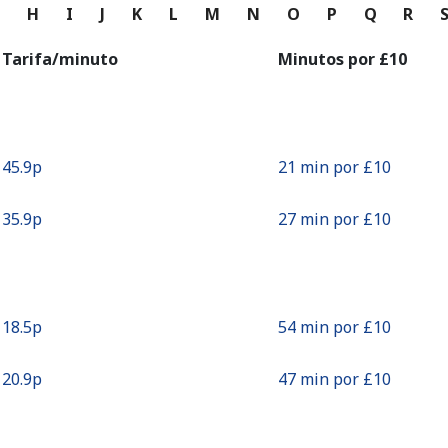
o
G
H
I
J
K
L
M
N
O
P
Q
R
Continuar con
Tarifa/minuto
Minutos por ⁦£10⁩
⁦45.9p⁩
21 min por ⁦£10⁩
⁦35.9p⁩
27 min por ⁦£10⁩
⁦18.5p⁩
54 min por ⁦£10⁩
⁦20.9p⁩
47 min por ⁦£10⁩