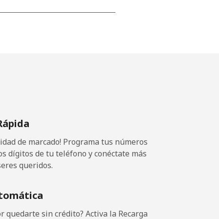
-
⁦11p⁩
-
Rápida
⁦7p⁩
ocidad de marcado! Programa tus números
-
os dígitos de tu teléfono y conéctate más
seres queridos.
tomática
-
 quedarte sin crédito? Activa la Recarga