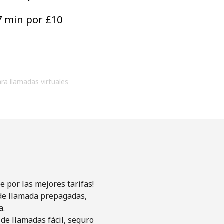
 min por ⁦£10⁩
ara llamadas virtuales
 por las mejores tarifas!
s de llamada prepagadas,
a.
de llamadas fácil, seguro