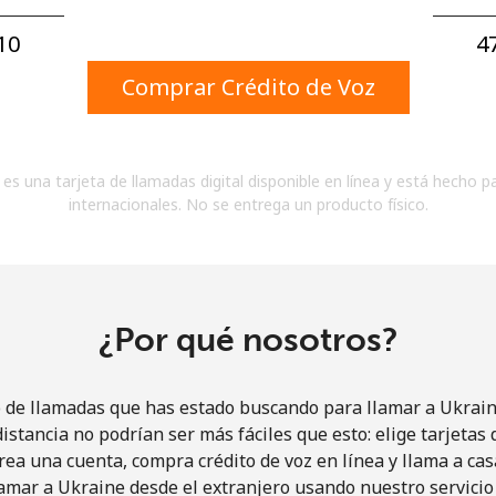
Un número
Un caracter especial
10⁩
47
Comprar Crédito de Voz
es una tarjeta de llamadas digital disponible en línea y está hecho p
internacionales. No se entrega un producto físico.
Mantente en contacto para recibir nuestras mejores
ofertas.
Al abrir una cuenta en este sitio web, estoy de
acuerdo con estos
Términos y condiciones.
¿Por qué nosotros?
Únete
o de llamadas que has estado buscando para llamar a Ukraine
istancia no podrían ser más fáciles que esto: elige tarjeta
rea una cuenta, compra crédito de voz en línea y llama a cas
amar a Ukraine desde el extranjero usando nuestro servicio 