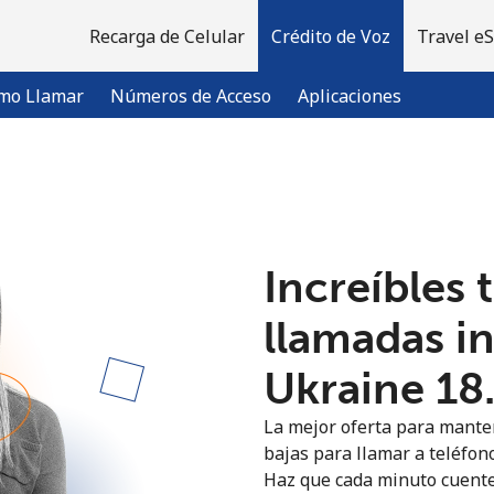
Recarga de Celular
Crédito de Voz
Travel e
mo Llamar
Números de Acceso
Aplicaciones
¡Bienvenido!
Increíbles 
¿Ya tienes una cuenta?
Inicia sesión →
llamadas i
Regístrate con
Ukraine ⁦18
La mejor oferta para manten
bajas para llamar a teléfono
Haz que cada minuto cuente