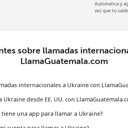
Automatica y a
vez que tu sald
⁦7.5p⁩
133 min por ⁦£10⁩
⁦19.5p⁩
51 min por ⁦£10⁩
tes sobre llamadas internacion
⁦5.5p⁩
181 min por ⁦£10⁩
LlamaGuatemala.com
⁦13.5p⁩
74 min por ⁦£10⁩
madas internacionales a Ukraine con LlamaGu
 a Ukraine desde EE. UU. con LlamaGuatemala.
⁦13.5p⁩
74 min por ⁦£10⁩
tiene una app para llamar a Ukraine?
⁦13.5p⁩
74 min por ⁦£10⁩
i cuenta para llamar a Ukraine?