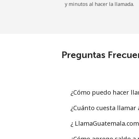
y minutos al hacer la llamada.
Uruguay
Línea fija
Celular
Preguntas Frecuen
Montevideo
Us Virgin Islands
All country
¿Cómo puedo hacer lla
Uzbekistan
¿Cuánto cuesta llamar
Línea fija
¿ LlamaGuatemala.com 
Celular
¿Cómo agrego saldo a m