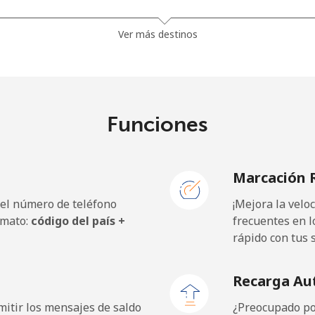
⁦18.9p⁩
52 min por ⁦£10⁩
Ver más destinos
⁦17.9p⁩
55 min por ⁦£10⁩
Funciones
⁦1.5p⁩
665 min por ⁦£10⁩
Marcación 
⁦2p⁩
500 min por ⁦£10⁩
 el número de teléfono
¡Mejora la vel
⁦32.9p⁩
30 min por ⁦£10⁩
rmato:
código del país +
frecuentes en l
rápido con tus 
Recarga Au
⁦1.5p⁩
665 min por ⁦£10⁩
itir los mensajes de saldo
¿Preocupado por