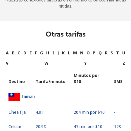
nítidas.
Otras tarifas
A
B
C
D
E
F
G
H
I
J
K
L
M
N
O
P
Q
R
S
T
U
V
W
Y
Z
Minutos por
Destino
Tarifa/minuto
⁦$10⁩
SMS
Taiwan
Línea fija
⁦4.9¢⁩
204 min por ⁦$10⁩
-
Celular
⁦20.9¢⁩
47 min por ⁦$10⁩
⁦12¢⁩