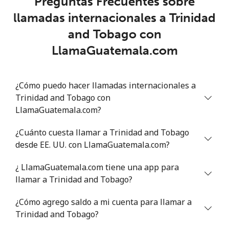
Preguntas Frecuentes sobre
llamadas internacionales a Trinidad
Trinidad And Tobago
and Tobago con
Línea fija
⁦10.5¢⁩
95 min por ⁦$10⁩
-
LlamaGuatemala.com
Celular
⁦30.9¢⁩
32 min por ⁦$10⁩
-
¿Cómo puedo hacer llamadas internacionales a
Tunisia
Trinidad and Tobago con
LlamaGuatemala.com?
Línea fija
⁦151.9¢⁩
6 min por ⁦$10⁩
-
¿Cuánto cuesta llamar a Trinidad and Tobago
desde EE. UU. con LlamaGuatemala.com?
Celular
⁦150.9¢⁩
6 min por ⁦$10⁩
-
¿ LlamaGuatemala.com tiene una app para
Turkey
llamar a Trinidad and Tobago?
¿Cómo agrego saldo a mi cuenta para llamar a
Línea fija
⁦5.9¢⁩
169 min por ⁦$10⁩
-
Trinidad and Tobago?
Celular
⁦40.9¢⁩
24 min por ⁦$10⁩
⁦8¢⁩