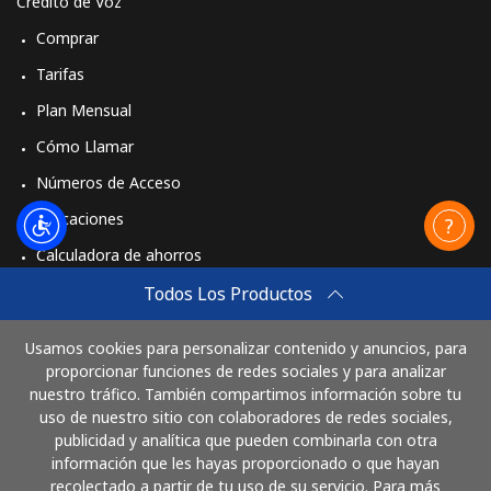
Crédito de Voz
Comprar
Tarifas
Plan Mensual
Cómo Llamar
Números de Acceso
Aplicaciones
Calculadora de ahorros
Travel eSIM
Todos Los Productos
Comprar
Usamos cookies para personalizar contenido y anuncios, para
Cómo funciona
proporcionar funciones de redes sociales y para analizar
nuestro tráfico. También compartimos información sobre tu
uso de nuestro sitio con colaboradores de redes sociales,
publicidad y analítica que pueden combinarla con otra
Paga con
información que les hayas proporcionado o que hayan
recolectado a partir de tu uso de su servicio. Para más