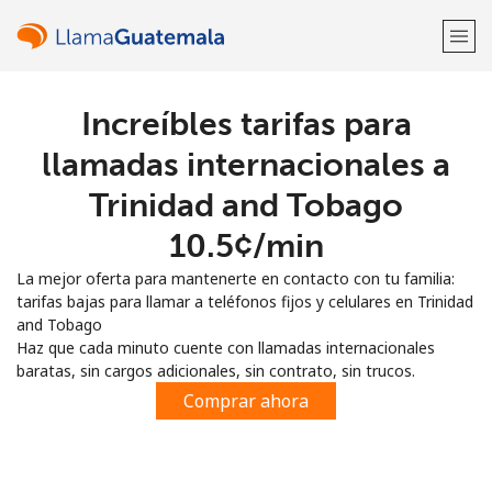
Increíbles tarifas para
¡Bienvenido!
llamadas internacionales a
¿Ya tienes una cuenta?
Inicia sesión →
Trinidad and Tobago
⁦10.5¢⁩/min
Regístrate con
La mejor oferta para mantenerte en contacto con tu familia:
tarifas bajas para llamar a teléfonos fijos y celulares en Trinidad
and Tobago
Haz que cada minuto cuente con llamadas internacionales
baratas, sin cargos adicionales, sin contrato, sin trucos.
o
Comprar ahora