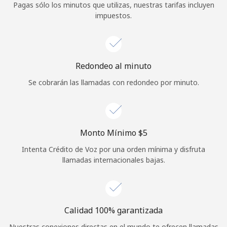
Pagas sólo los minutos que utilizas, nuestras tarifas incluyen
Iniciar Sesión
impuestos.
o
Redondeo al minuto
Continuar con
Se cobrarán las llamadas con redondeo por minuto.
Monto Mínimo ⁦$5⁩
Intenta Crédito de Voz por una orden mínima y disfruta
llamadas internacionales bajas.
Calidad 100% garantizada
Nuestras conexiones directas en el mundo te ofrecen llamadas