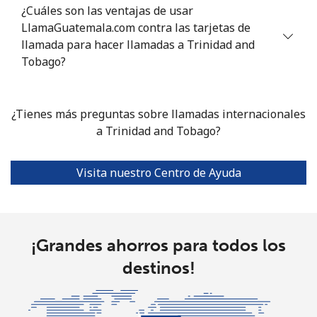
¿Cuáles son las ventajas de usar
LlamaGuatemala.com contra las tarjetas de
Turkmenistan
llamada para hacer llamadas a Trinidad and
Tobago?
Línea fija
⁦40.5¢⁩
24 min por ⁦$10⁩
-
Celular
⁦49.9¢⁩
20 min por ⁦$10⁩
⁦25¢⁩
¿Tienes más preguntas sobre llamadas internacionales
a Trinidad and Tobago?
Turks And Caicos Islands
Visita nuestro Centro de Ayuda
Línea fija
⁦43.9¢⁩
22 min por ⁦$10⁩
-
Celular
⁦48.9¢⁩
20 min por ⁦$10⁩
-
¡Grandes ahorros para todos los
Tuvalu
destinos!
All
⁦313.5¢⁩
3 min por ⁦$10⁩
-
country