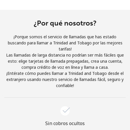
Al abrir una cuenta en este sitio web, estoy de acuerdo con
estos
Términos y condiciones.
¿Por qué nosotros?
Únete
¡Porque somos el servicio de llamadas que has estado
buscando para llamar a Trinidad and Tobago por las mejores
tarifas!
Las llamadas de larga distancia no podrían ser más fáciles que
¡Hola!
esto: elige tarjetas de llamada prepagadas, crea una cuenta,
compra crédito de voz en línea y llama a casa.
¡Entérate cómo puedes llamar a Trinidad and Tobago desde el
Inicia sesión o
REGÍSTRATE →
extranjero usando nuestro servicio de llamadas fácil, seguro y
confiable!
¿Olvidaste tu contraseña? →
Sin cobros ocultos