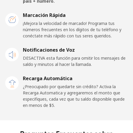
país + número.
Togo
Marcación Rápida
¡Mejora la velocidad de marcado! Programa tus
números frecuentes en los dígitos de tu teléfono y
Línea fija
⁦57.5¢⁩
17 min por ⁦$10⁩
-
conéctate más rápido con tus seres queridos.
Celular
⁦52.9¢⁩
18 min por ⁦$10⁩
⁦8¢⁩
Notificaciones de Voz
DESACTIVA esta función para omitir los mensajes de
Tokelau
saldo y minutos al hacer la llamada.
All
⁦316.9¢⁩
3 min por ⁦$10⁩
-
Recarga Automática
country
¿Preocupado por quedarte sin crédito? Activa la
Recarga Automatica y agregaremos el monto que
Tonga
especifiques, cada vez que tu saldo disponible quede
en menos de ⁦$5⁩.
Línea fija
⁦187.5¢⁩
5 min por ⁦$10⁩
-
Celular
⁦189.5¢⁩
5 min por ⁦$10⁩
⁦8¢⁩