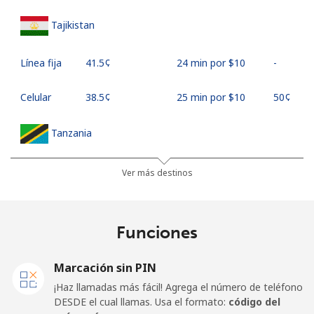
Tajikistan
Línea fija
⁦41.5¢⁩
24 min por ⁦$10⁩
-
Celular
⁦38.5¢⁩
25 min por ⁦$10⁩
⁦50¢⁩
Tanzania
Línea fija
⁦52.9¢⁩
18 min por ⁦$10⁩
-
Ver más destinos
Celular
⁦39.9¢⁩
25 min por ⁦$10⁩
-
Funciones
Thailand
Marcación sin PIN
Línea fija
⁦4.9¢⁩
204 min por ⁦$10⁩
-
¡Haz llamadas más fácil! Agrega el número de teléfono
DESDE el cual llamas. Usa el formato:
código del
Celular
⁦4.9¢⁩
204 min por ⁦$10⁩
⁦8¢⁩