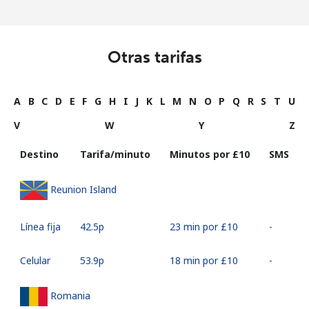
Otras tarifas
A
B
C
D
E
F
G
H
I
J
K
L
M
N
O
P
Q
R
S
T
U
V
W
Y
Z
Destino
Tarifa/minuto
Minutos por ⁦£10⁩
SMS
Reunion Island
Línea fija
⁦42.5p⁩
23 min por ⁦£10⁩
-
Celular
⁦53.9p⁩
18 min por ⁦£10⁩
-
Romania