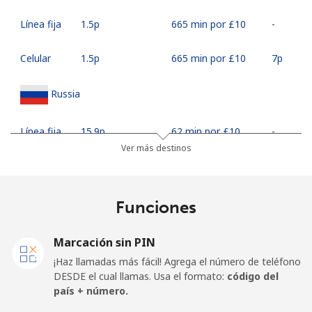
Línea fija
⁦1.5p⁩
665 min por ⁦£10⁩
-
Celular
⁦1.5p⁩
665 min por ⁦£10⁩
⁦7p⁩
Russia
Línea fija
⁦15.9p⁩
62 min por ⁦£10⁩
-
Ver más destinos
Celular
⁦26.5p⁩
37 min por ⁦£10⁩
-
Rwanda
Funciones
Línea fija
⁦33.5p⁩
29 min por ⁦£10⁩
-
Marcación sin PIN
¡Haz llamadas más fácil! Agrega el número de teléfono
Celular
⁦26.5p⁩
37 min por ⁦£10⁩
-
DESDE el cual llamas. Usa el formato:
código del
país + número.