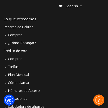
Spanish
Moldova
Lo que ofrecemos
Línea fija
⁦31.9p⁩
31 min por
-
⁦£10⁩
Recarga de Celular
Comprar
Celular
⁦32.9p⁩
30 min por
⁦25p⁩
⁦£10⁩
¿Cómo Recargar?
Crédito de Voz
Monaco
Comprar
Tarifas
Línea fija
⁦32.9p⁩
30 min por
-
⁦£10⁩
Plan Mensual
Cómo Llamar
Celular
⁦41.5p⁩
24 min por
⁦8p⁩
⁦£10⁩
Números de Acceso
Aplicaciones
Mongolia
Calculadora de ahorros