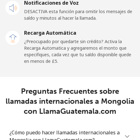
Notificaciones de Voz
⁦£10⁩
DESACTIVA esta función para omitir los mensajes de
saldo y minutos al hacer la llamada.
Malaysia
Recarga Automática
Línea fija
⁦1.5p⁩
665 min por
-
¿Preocupado por quedarte sin crédito? Activa la
⁦£10⁩
Recarga Automatica y agregaremos el monto que
especifiques, cada vez que tu saldo disponible quede
Celular
⁦1.5p⁩
665 min por
-
en menos de ⁦£5⁩.
⁦£10⁩
Maldives
Preguntas Frecuentes sobre
Línea fija
⁦84.9p⁩
11 min por
-
llamadas internacionales a Mongolia
⁦£10⁩
con LlamaGuatemala.com
Celular
⁦84.5p⁩
11 min por
-
⁦£10⁩
¿Cómo puedo hacer llamadas internacionales a
Mongolia con LlamaGuatemala.com?