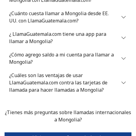
Mali
¿Cuánto cuesta llamar a Mongolia desde EE.
Línea fija
⁦41.9p⁩
23 min por
-
UU. con LlamaGuatemala.com?
⁦£10⁩
¿ LlamaGuatemala.com tiene una app para
Celular
⁦44.5p⁩
22 min por
⁦14p⁩
llamar a Mongolia?
⁦£10⁩
¿Cómo agrego saldo a mi cuenta para llamar a
Malta
Mongolia?
¿Cuáles son las ventajas de usar
Línea fija
⁦32.5p⁩
30 min por
-
LlamaGuatemala.com contra las tarjetas de
⁦£10⁩
llamada para hacer llamadas a Mongolia?
Celular
⁦48.5p⁩
20 min por
⁦7p⁩
⁦£10⁩
¿Tienes más preguntas sobre llamadas internacionales
a Mongolia?
Mariana Islands