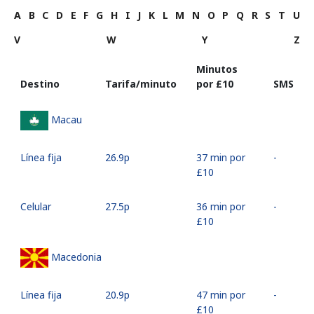
A
B
C
D
E
F
G
H
I
J
K
L
M
N
O
P
Q
R
S
T
U
V
W
Y
Z
Minutos
Destino
Tarifa/minuto
por ⁦£10⁩
SMS
Macau
Línea fija
⁦26.9p⁩
37 min por
-
⁦£10⁩
Celular
⁦27.5p⁩
36 min por
-
⁦£10⁩
Macedonia
Línea fija
⁦20.9p⁩
47 min por
-
⁦£10⁩