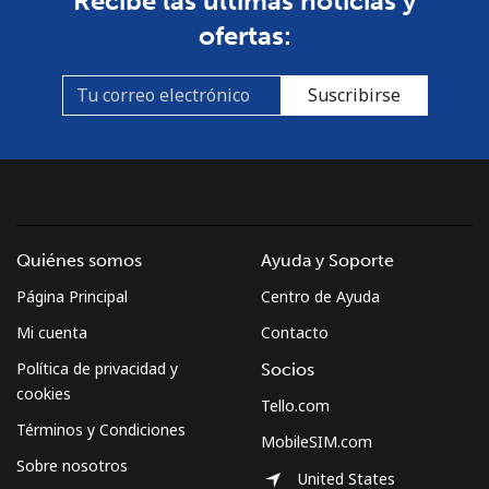
Recibe las últimas noticias y
Línea fija
⁦30.9p⁩
32 min por
-
ofertas:
⁦£10⁩
Celular
⁦50.9p⁩
19 min por
-
Suscribirse
⁦£10⁩
Mexico
Línea fija
⁦1.5p⁩
665 min por
-
⁦£10⁩
Quiénes somos
Ayuda y Soporte
Página Principal
Centro de Ayuda
Celular
⁦1.5p⁩
665 min por
⁦6p⁩
⁦£10⁩
Mi cuenta
Contacto
Política de privacidad y
Socios
Micronesia
cookies
Tello.com
Términos y Condiciones
MobileSIM.com
All country
⁦54.9p⁩
18 min por
-
Sobre nosotros
⁦£10⁩
United States