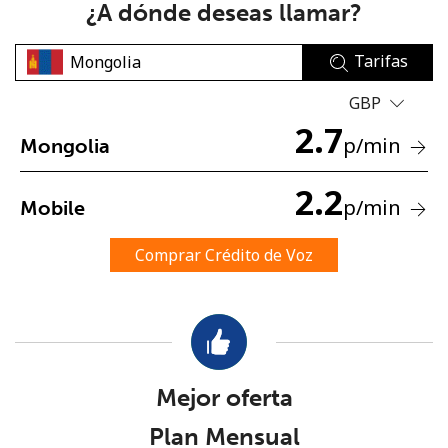
¿A dónde deseas llamar?
Tarifas
GBP
2.7
p
/min
Mongolia
No se ha creado una contraseña
2.2
Mínimo 8 caracteres
p
/min
Mobile
Una letra mayúscula y una minúscula
Un número
Comprar Crédito de Voz
Un caracter especial
Mejor oferta
Mantente en contacto para recibir nuestras mejores
Plan Mensual
ofertas.