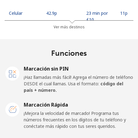
Celular
⁦42.9p⁩
23 min por
⁦11p⁩
⁦£10⁩
Ver más destinos
Madagascar
Funciones
Línea fija
⁦63.5p⁩
15 min por
-
⁦£10⁩
Marcación sin PIN
Celular
⁦67.9p⁩
14 min por
-
¡Haz llamadas más fácil! Agrega el número de teléfono
⁦£10⁩
DESDE el cual llamas. Usa el formato:
código del
país + número.
Malawi
Marcación Rápida
Línea fija
⁦47.9p⁩
20 min por
-
¡Mejora la velocidad de marcado! Programa tus
⁦£10⁩
números frecuentes en los dígitos de tu teléfono y
conéctate más rápido con tus seres queridos.
Celular
⁦47.9p⁩
20 min por
-