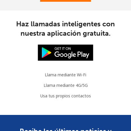
Mauritania
Línea fija
⁦66.9p⁩
14 min por
-
Haz llamadas inteligentes con
⁦£10⁩
nuestra aplicación gratuita.
Celular
⁦68.9p⁩
14 min por
-
⁦£10⁩
Mauritius
Llama mediante Wi-Fi
Línea fija
⁦6.5p⁩
153 min por
-
⁦£10⁩
Llama mediante 4G/5G
Usa tus propios contactos
Celular
⁦5.9p⁩
169 min por
⁦25p⁩
⁦£10⁩
Mayotte Island