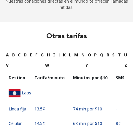
Nuestras conexiones directas en el mundo te ofrecen llamadas
nítidas.
Otras tarifas
A
B
C
D
E
F
G
H
I
J
K
L
M
N
O
P
Q
R
S
T
U
V
W
Y
Z
Destino
Tarifa/minuto
Minutos por ⁦$10⁩
SMS
Laos
Línea fija
⁦13.5¢⁩
74 min por ⁦$10⁩
-
Celular
⁦14.5¢⁩
68 min por ⁦$10⁩
⁦8¢⁩