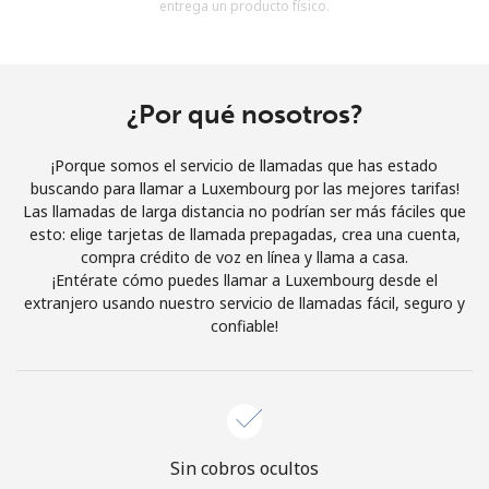
entrega un producto físico.
Al abrir una cuenta en este sitio web, estoy de acuerdo con
estos
Términos y condiciones.
Únete
¿Por qué nosotros?
¡Porque somos el servicio de llamadas que has estado
buscando para llamar a Luxembourg por las mejores tarifas!
Las llamadas de larga distancia no podrían ser más fáciles que
¡Hola!
esto: elige tarjetas de llamada prepagadas, crea una cuenta,
compra crédito de voz en línea y llama a casa.
¡Entérate cómo puedes llamar a Luxembourg desde el
Inicia sesión o
REGÍSTRATE →
extranjero usando nuestro servicio de llamadas fácil, seguro y
confiable!
¿Olvidaste tu contraseña? →
Sin cobros ocultos