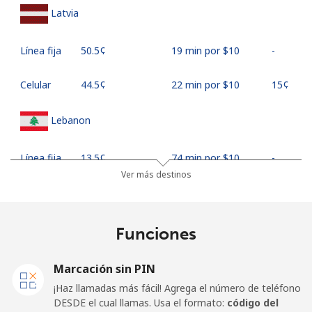
Latvia
Línea fija
⁦50.5¢⁩
19 min por ⁦$10⁩
-
Celular
⁦44.5¢⁩
22 min por ⁦$10⁩
⁦15¢⁩
Lebanon
Línea fija
⁦13.5¢⁩
74 min por ⁦$10⁩
-
Ver más destinos
Celular
⁦23.9¢⁩
41 min por ⁦$10⁩
-
Lesotho
Funciones
Línea fija
⁦62.5¢⁩
16 min por ⁦$10⁩
-
Marcación sin PIN
¡Haz llamadas más fácil! Agrega el número de teléfono
Celular
⁦61.9¢⁩
16 min por ⁦$10⁩
⁦7¢⁩
DESDE el cual llamas. Usa el formato:
código del