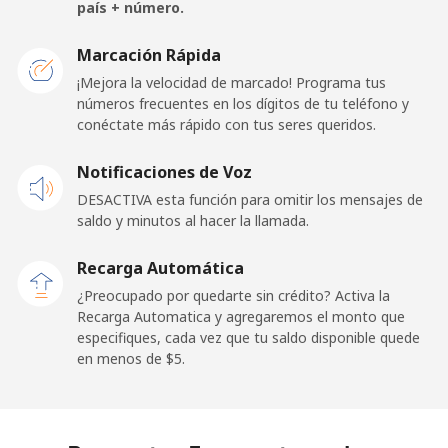
país + número.
Liberia
Marcación Rápida
¡Mejora la velocidad de marcado! Programa tus
Línea fija
⁦69.9¢⁩
14 min por ⁦$10⁩
-
números frecuentes en los dígitos de tu teléfono y
conéctate más rápido con tus seres queridos.
Celular
⁦48.5¢⁩
20 min por ⁦$10⁩
-
Notificaciones de Voz
Libya
DESACTIVA esta función para omitir los mensajes de
saldo y minutos al hacer la llamada.
Línea fija
⁦37.9¢⁩
26 min por ⁦$10⁩
-
Recarga Automática
Celular
⁦39.9¢⁩
25 min por ⁦$10⁩
-
¿Preocupado por quedarte sin crédito? Activa la
Recarga Automatica y agregaremos el monto que
especifiques, cada vez que tu saldo disponible quede
Liechtenstein
en menos de ⁦$5⁩.
Línea fija
⁦14.5¢⁩
68 min por ⁦$10⁩
-
Celular
⁦13.9¢⁩
71 min por ⁦$10⁩
-