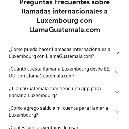
Preguntas Frecuentes sobre
llamadas internacionales a
Lithuania
Luxembourg con
LlamaGuatemala.com
Línea fija
⁦4.9¢⁩
204 min por ⁦$10⁩
-
Celular
⁦5.9¢⁩
169 min por ⁦$10⁩
⁦6¢⁩
¿Cómo puedo hacer llamadas internacionales a
Luxembourg con LlamaGuatemala.com?
Luxembourg
¿Cuánto cuesta llamar a Luxembourg desde EE.
Línea fija
⁦29.5¢⁩
33 min por ⁦$10⁩
-
UU. con LlamaGuatemala.com?
Celular
⁦26.5¢⁩
37 min por ⁦$10⁩
⁦13¢⁩
¿ LlamaGuatemala.com tiene una app para
llamar a Luxembourg?
¿Cómo agrego saldo a mi cuenta para llamar a
Luxembourg?
¿Cuáles son las ventajas de usar